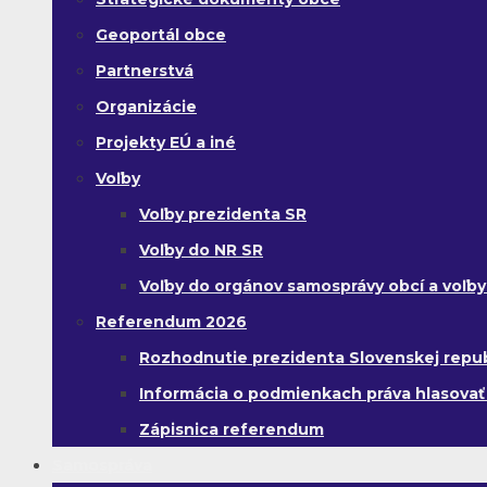
Geoportál obce
Partnerstvá
Organizácie
Projekty EÚ a iné
Voľby
Voľby prezidenta SR
Voľby do NR SR
Voľby do orgánov samosprávy obcí a voľb
Referendum 2026
Rozhodnutie prezidenta Slovenskej republi
Informácia o podmienkach práva hlasovať
Zápisnica referendum
Samospráva