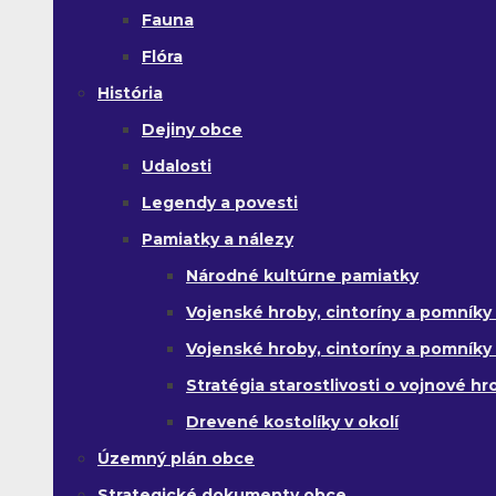
Fauna
Flóra
História
Dejiny obce
Udalosti
Legendy a povesti
Pamiatky a nálezy
Národné kultúrne pamiatky
Vojenské hroby, cintoríny a pomníky z
Vojenské hroby, cintoríny a pomníky z 
Stratégia starostlivosti o vojnové hr
Drevené kostolíky v okolí
Územný plán obce
Strategické dokumenty obce