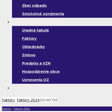
Zber odpadu
Smútočné oznámenia
Zverejňovanie
Úradná tabuľa
Faktúry
Objednávky
Zmluvy
Predpisy a VZN
Hospodárenie obce
Uznesenia OZ
Kontakt
Faktúry
,
Faktúry 2024
20240736
Faktúry
•
Faktúry 2024