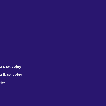
 I. sv. vojny
II. sv. vojny
oby