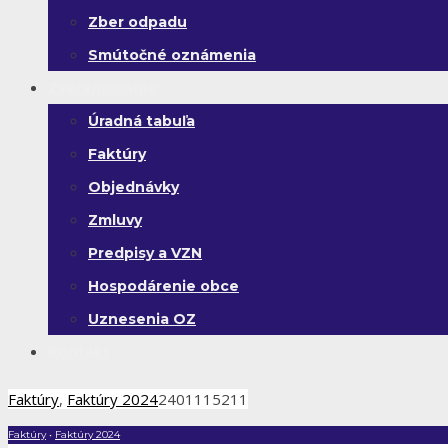
Zber odpadu
Smútočné oznámenia
Zverejňovanie
Úradná tabuľa
Faktúry
Objednávky
Zmluvy
Predpisy a VZN
Hospodárenie obce
Uznesenia OZ
Kontakt
Faktúry
,
Faktúry 2024
2401115211
Faktúry
•
Faktúry 2024