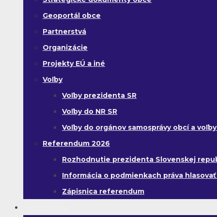
Geoportál obce
Partnerstvá
Organizácie
Projekty EÚ a iné
Voľby
Voľby prezidenta SR
Voľby do NR SR
Voľby do orgánov samosprávy obcí a voľb
Referendum 2026
Rozhodnutie prezidenta Slovenskej republi
Informácia o podmienkach práva hlasovať
Zápisnica referendum
Samospráva