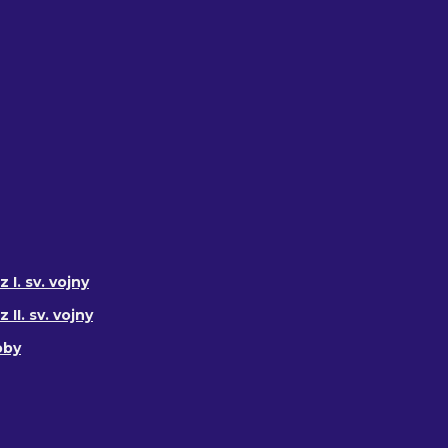
 I. sv. vojny
II. sv. vojny
oby