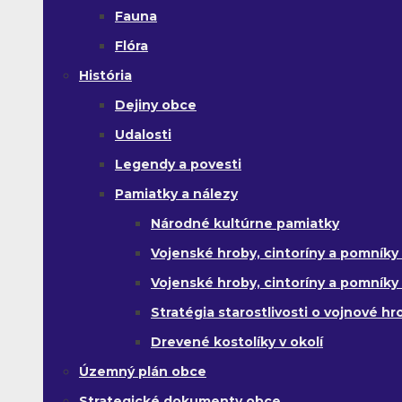
Fauna
Flóra
História
Dejiny obce
Udalosti
Legendy a povesti
Pamiatky a nálezy
Národné kultúrne pamiatky
Vojenské hroby, cintoríny a pomníky z
Vojenské hroby, cintoríny a pomníky z 
Stratégia starostlivosti o vojnové hr
Drevené kostolíky v okolí
Územný plán obce
Strategické dokumenty obce