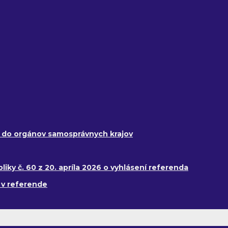
y do orgánov samosprávnych krajov
ky č. 60 z 20. apríla 2026 o vyhlásení referenda
 v referende