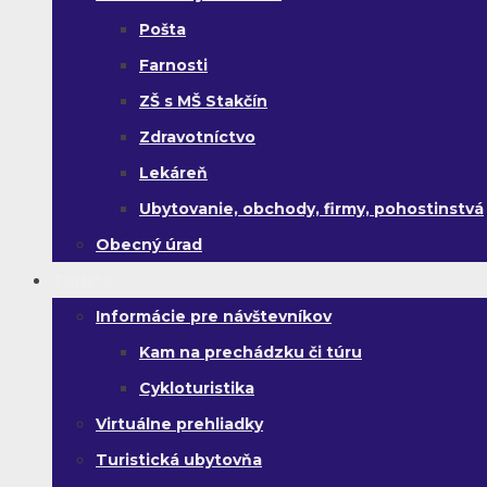
Pošta
Farnosti
ZŠ s MŠ Stakčín
Zdravotníctvo
Lekáreň
Ubytovanie, obchody, firmy, pohostinstvá
Obecný úrad
Turista
Informácie pre návštevníkov
Kam na prechádzku či túru
Cykloturistika
Virtuálne prehliadky
Turistická ubytovňa