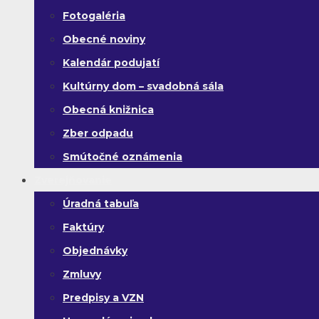
Fotogaléria
Obecné noviny
Kalendár podujatí
Kultúrny dom – svadobná sála
Obecná knižnica
Zber odpadu
Smútočné oznámenia
Zverejňovanie
Úradná tabuľa
Faktúry
Objednávky
Zmluvy
Predpisy a VZN