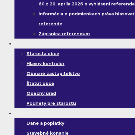
60 z 20. apríla 2026 o vyhlásení referenda
Informácia o podmienkach práva hlasovať
referende
Zápisnica referendum
Samospráva
Starosta obce
Hlavný kontrolór
Obecné zastupiteľstvo
Štatút obce
Obecný úrad
Podnety pre starostu
Občan
Dane a poplatky
Stavebné konanie