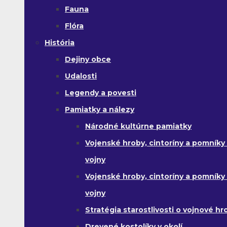
Fauna
Flóra
História
Dejiny obce
Udalosti
Legendy a povesti
Pamiatky a nálezy
Národné kultúrne pamiatky
Vojenské hroby, cintoríny a pomníky z
vojny
Vojenské hroby, cintoríny a pomníky z 
vojny
Stratégia starostlivosti o vojnové hr
Drevené kostolíky v okolí