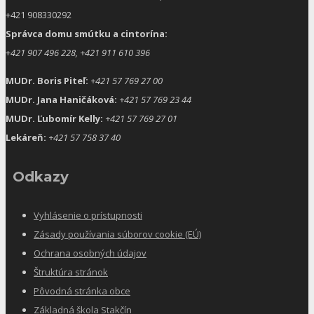
+421 908330292
Správca domu smútku a cintorína:
+
421 907 496 228, +421 911 610 396
MUDr. Boris Piteľ:
+421 57 769 27 00
MUDr. Jana Haničáková:
+421 57 769 23 44
MUDr. Ľubomír Kelly:
+421 57 769 27 01
Lekáreň:
+421 57 758 37 40
Odkazy
Vyhlásenie o prístupnosti
Zásady používania súborov cookie (EÚ)
Ochrana osobných údajov
Štruktúra stránok
Pôvodná stránka obce
Základná škola Stakčín