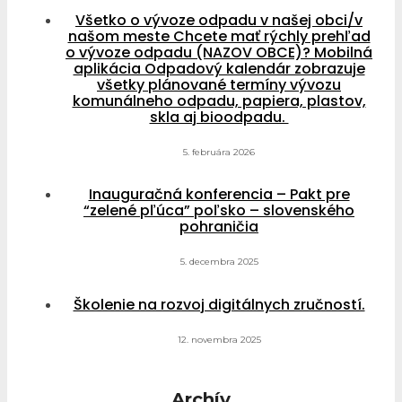
Všetko o vývoze odpadu v našej obci/v
našom meste Chcete mať rýchly prehľad
o vývoze odpadu (NAZOV OBCE)? Mobilná
aplikácia Odpadový kalendár zobrazuje
všetky plánované termíny vývozu
komunálneho odpadu, papiera, plastov,
skla aj bioodpadu.
5. februára 2026
Inauguračná konferencia – Pakt pre
“zelené pľúca” poľsko – slovenského
pohraničia
5. decembra 2025
Školenie na rozvoj digitálnych zručností.
12. novembra 2025
Archív