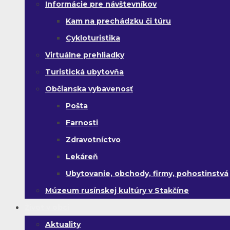
Informácie pre návštevníkov
Kam na prechádzku či túru
Cykloturistika
Virtuálne prehliadky
Turistická ubytovňa
Občianska vybavenosť
Pošta
Farnosti
Zdravotníctvo
Lekáreň
Ubytovanie, obchody, firmy, pohostinstvá
Múzeum rusínskej kultúry v Stakčíne
Život v obci
Aktuality