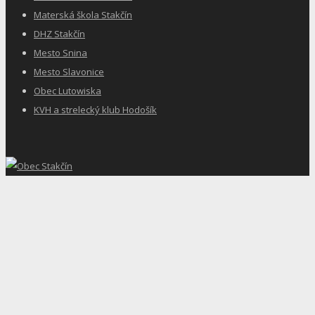
Materská škola Stakčín
DHZ Stakčín
Mesto Snina
Mesto Slavonice
Obec Lutowiska
KVH a strelecký klub Hodošík