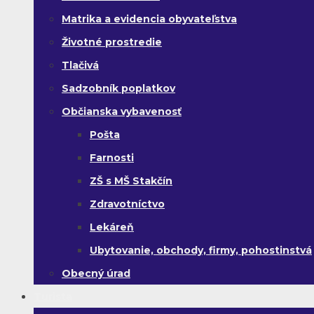
Matrika a evidencia obyvateľstva
Životné prostredie
Tlačivá
Sadzobník poplatkov
Občianska vybavenosť
Pošta
Farnosti
ZŠ s MŠ Stakčín
Zdravotníctvo
Lekáreň
Ubytovanie, obchody, firmy, pohostinstvá
Obecný úrad
Turista