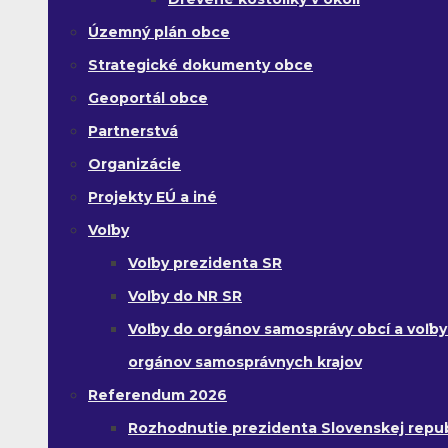
Územný plán obce
Strategické dokumenty obce
Geoportál obce
Partnerstvá
Organizácie
Projekty EÚ a iné
Voľby
Voľby prezidenta SR
Voľby do NR SR
Voľby do orgánov samosprávy obcí a voľby
orgánov samosprávnych krajov
Referendum 2026
Rozhodnutie prezidenta Slovenskej republ