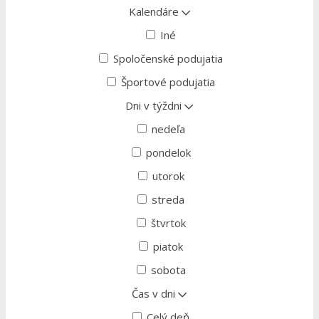
Kalendáre
Iné
Spoločenské podujatia
Športové podujatia
Dni v týždni
nedeľa
pondelok
utorok
streda
štvrtok
piatok
sobota
Čas v dni
Celý deň