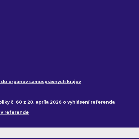
y do orgánov samosprávnych krajov
ky č. 60 z 20. apríla 2026 o vyhlásení referenda
 v referende