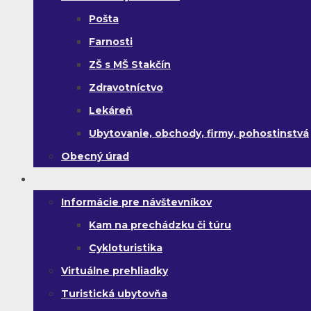
Pošta
Farnosti
ZŠ s MŠ Stakčín
Zdravotníctvo
Lekáreň
Ubytovanie, obchody, firmy, pohostinstvá
Obecný úrad
Turista
Informácie pre návštevníkov
Kam na prechádzku či túru
Cykloturistika
Virtuálne prehliadky
Turistická ubytovňa