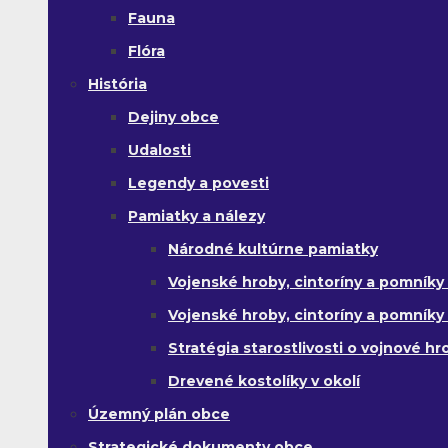
Fauna
Flóra
História
Dejiny obce
Udalosti
Legendy a povesti
Pamiatky a nálezy
Národné kultúrne pamiatky
Vojenské hroby, cintoríny a pomníky z
Vojenské hroby, cintoríny a pomníky z 
Stratégia starostlivosti o vojnové hr
Drevené kostolíky v okolí
Územný plán obce
Strategické dokumenty obce