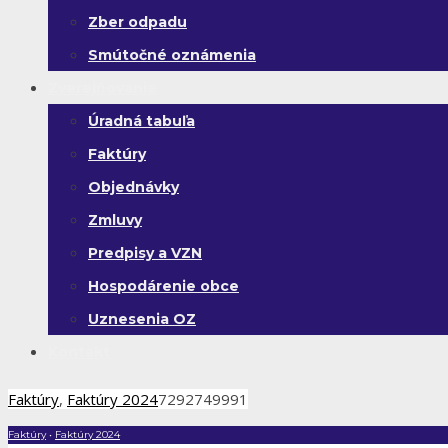
Zber odpadu
Smútočné oznámenia
Zverejňovanie
Úradná tabuľa
Faktúry
Objednávky
Zmluvy
Predpisy a VZN
Hospodárenie obce
Uznesenia OZ
Kontakt
Faktúry
,
Faktúry 2024
7292749991
Faktúry
•
Faktúry 2024