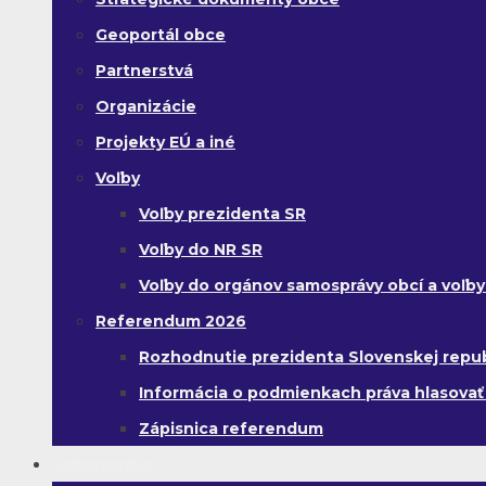
Geoportál obce
Partnerstvá
Organizácie
Projekty EÚ a iné
Voľby
Voľby prezidenta SR
Voľby do NR SR
Voľby do orgánov samosprávy obcí a voľb
Referendum 2026
Rozhodnutie prezidenta Slovenskej republi
Informácia o podmienkach práva hlasovať
Zápisnica referendum
Samospráva