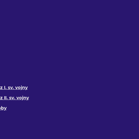
 I. sv. vojny
II. sv. vojny
oby