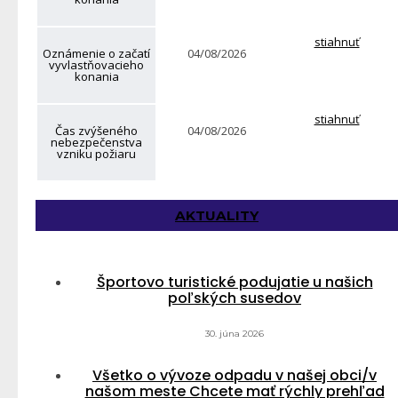
stiahnuť
Oznámenie o začatí
04/08/2026
vyvlastňovacieho
konania
stiahnuť
Čas zvýšeného
04/08/2026
nebezpečenstva
vzniku požiaru
AKTUALITY
Športovo turistické podujatie u našich
poľských susedov
30. júna 2026
Všetko o vývoze odpadu v našej obci/v
našom meste Chcete mať rýchly prehľad