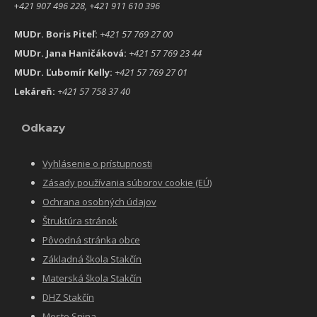
+
421 907 496 228, +421 911 610 396
MUDr. Boris Piteľ:
+421 57 769 27 00
MUDr. Jana Haničáková:
+421 57 769 23 44
MUDr. Ľubomír Kelly:
+421 57 769 27 01
Lekáreň:
+421 57 758 37 40
Odkazy
Vyhlásenie o prístupnosti
Zásady používania súborov cookie (EÚ)
Ochrana osobných údajov
Štruktúra stránok
Pôvodná stránka obce
Základná škola Stakčín
Materská škola Stakčín
DHZ Stakčín
Mesto Snina