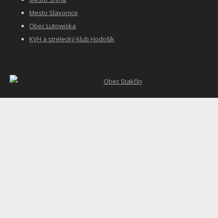
Mesto Slavonice
Obec Lutowiska
KVH a strelecký klub Hodošík