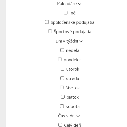
Kalendáre
Iné
Spoločenské podujatia
Športové podujatia
Dni v týždni
nedeľa
pondelok
utorok
streda
štvrtok
piatok
sobota
Čas v dni
Celý deň