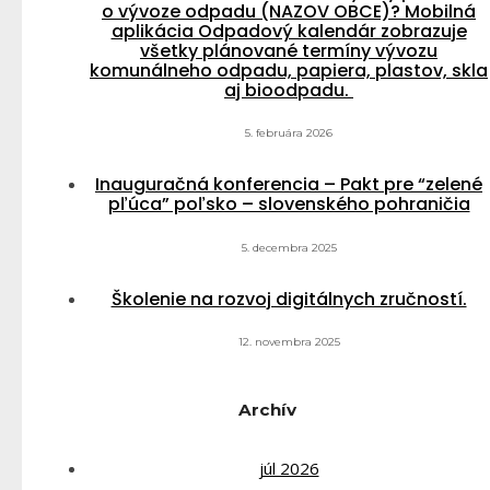
o vývoze odpadu (NAZOV OBCE)? Mobilná
aplikácia Odpadový kalendár zobrazuje
všetky plánované termíny vývozu
komunálneho odpadu, papiera, plastov, skla
aj bioodpadu.
5. februára 2026
Inauguračná konferencia – Pakt pre “zelené
pľúca” poľsko – slovenského pohraničia
5. decembra 2025
Školenie na rozvoj digitálnych zručností.
12. novembra 2025
Archív
júl 2026