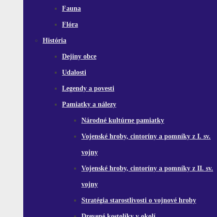
Fauna
Flóra
História
Dejiny obce
Udalosti
Legendy a povesti
Pamiatky a nálezy
Národné kultúrne pamiatky
Vojenské hroby, cintoríny a pomníky z I. sv.
vojny
Vojenské hroby, cintoríny a pomníky z II. sv.
vojny
Stratégia starostlivosti o vojnové hroby
Drevené kostolíky v okolí