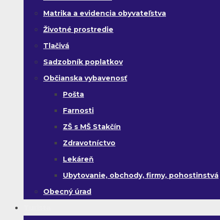
Matrika a evidencia obyvateľstva
Životné prostredie
Tlačivá
Sadzobník poplatkov
Občianska vybavenosť
Pošta
Farnosti
ZŠ s MŠ Stakčín
Zdravotníctvo
Lekáreň
Ubytovanie, obchody, firmy, pohostinstvá
Obecný úrad
Turista