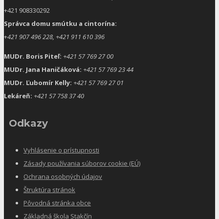
+421 908330292
Správca domu smútku a cintorína:
+
421 907 496 228, +421 911 610 396
MUDr. Boris Piteľ:
+421 57 769 27 00
MUDr. Jana Haničáková:
+421 57 769 23 44
MUDr. Ľubomír Kelly:
+421 57 769 27 01
Lekáreň:
+421 57 758 37 40
Odkazy
Vyhlásenie o prístupnosti
Zásady používania súborov cookie (EÚ)
Ochrana osobných údajov
Štruktúra stránok
Pôvodná stránka obce
Základná škola Stakčín