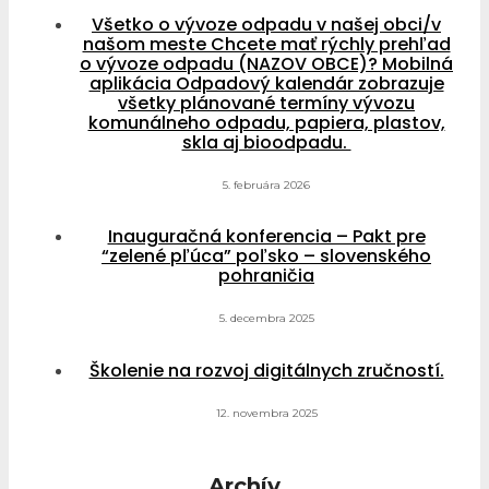
Všetko o vývoze odpadu v našej obci/v
našom meste Chcete mať rýchly prehľad
o vývoze odpadu (NAZOV OBCE)? Mobilná
aplikácia Odpadový kalendár zobrazuje
všetky plánované termíny vývozu
komunálneho odpadu, papiera, plastov,
skla aj bioodpadu.
5. februára 2026
Inauguračná konferencia – Pakt pre
“zelené pľúca” poľsko – slovenského
pohraničia
5. decembra 2025
Školenie na rozvoj digitálnych zručností.
12. novembra 2025
Archív