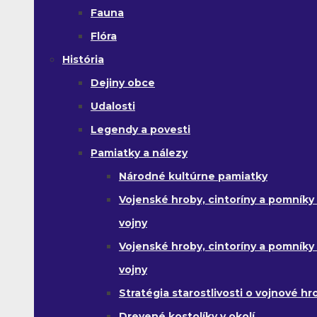
Fauna
Flóra
História
Dejiny obce
Udalosti
Legendy a povesti
Pamiatky a nálezy
Národné kultúrne pamiatky
Vojenské hroby, cintoríny a pomníky z
vojny
Vojenské hroby, cintoríny a pomníky z 
vojny
Stratégia starostlivosti o vojnové hr
Drevené kostolíky v okolí