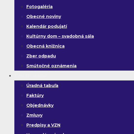
Fotogaléria
Obecné noviny
Kalendár podujatí
Kultúrny dom – svadobná sála
Obecná knižnica
Zber odpadu
Smútočné oznámenia
Zverejňovanie
Úradná tabuľa
Faktúry
Objednávky
Zmluvy
Predpisy a VZN