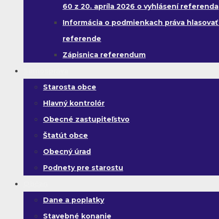
60 z 20. apríla 2026 o vyhlásení referenda
Informácia o podmienkach práva hlasovať
referende
Zápisnica referendum
Samospráva
Starosta obce
Hlavný kontrolór
Obecné zastupiteľstvo
Štatút obce
Obecný úrad
Podnety pre starostu
Občan
Dane a poplatky
Stavebné konanie