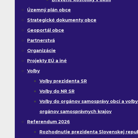
Územný plán obce
Strategické dokumenty obce
Geoportál obce
Partnerstvá
Organizácie
Projekty EÚ a iné
Voľby
Voľby prezidenta SR
Voľby do NR SR
Voľby do orgánov samosprávy obcí a voľby
orgánov samosprávnych krajov
Referendum 2026
Rozhodnutie prezidenta Slovenskej republ