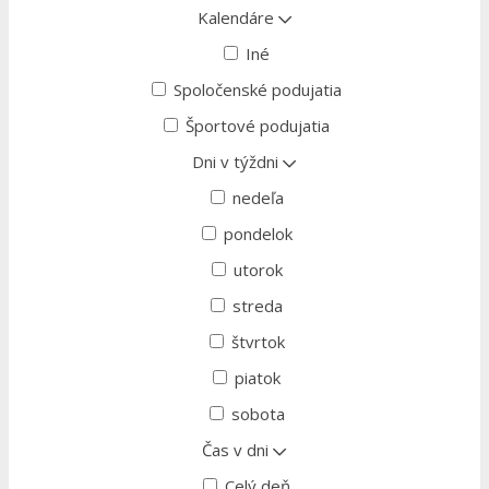
Kalendáre
Iné
Spoločenské podujatia
Športové podujatia
Dni v týždni
nedeľa
pondelok
utorok
streda
štvrtok
piatok
sobota
Čas v dni
Celý deň