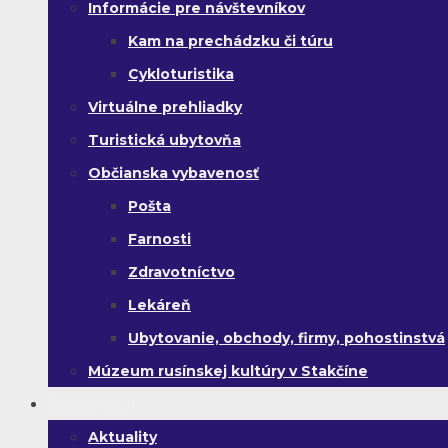
Informácie pre návštevníkov
Kam na prechádzku či túru
Cykloturistika
Virtuálne prehliadky
Turistická ubytovňa
Občianska vybavenosť
Pošta
Farnosti
Zdravotníctvo
Lekáreň
Ubytovanie, obchody, firmy, pohostinstvá
Múzeum rusínskej kultúry v Stakčíne
Život v obci
Aktuality