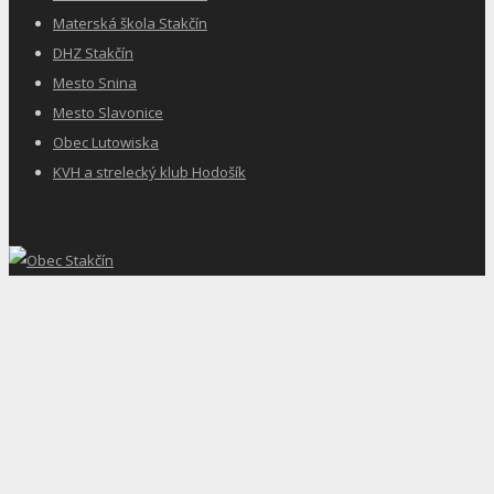
Materská škola Stakčín
DHZ Stakčín
Mesto Snina
Mesto Slavonice
Obec Lutowiska
KVH a strelecký klub Hodošík