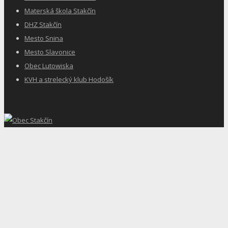
Materská škola Stakčín
DHZ Stakčín
Mesto Snina
Mesto Slavonice
Obec Lutowiska
KVH a strelecký klub Hodošík