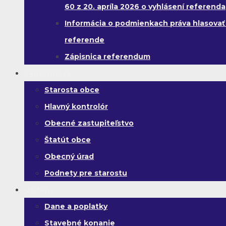
60 z 20. apríla 2026 o vyhlásení referenda
Informácia o podmienkach práva hlasovať
referende
Zápisnica referendum
Samospráva
Starosta obce
Hlavný kontrolór
Obecné zastupiteľstvo
Štatút obce
Obecný úrad
Podnety pre starostu
Občan
Dane a poplatky
Stavebné konanie