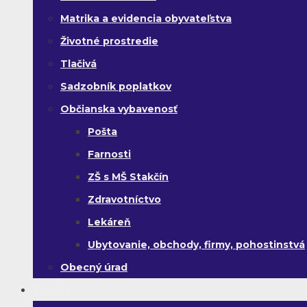
Matrika a evidencia obyvateľstva
Životné prostredie
Tlačivá
Sadzobník poplatkov
Občianska vybavenosť
Pošta
Farnosti
ZŠ s MŠ Stakčín
Zdravotníctvo
Lekáreň
Ubytovanie, obchody, firmy, pohostinstvá
Obecný úrad
Turista