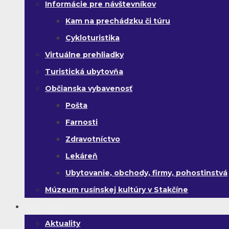
Informácie pre návštevníkov
Kam na prechádzku či túru
Cykloturistika
Virtuálne prehliadky
Turistická ubytovňa
Občianska vybavenosť
Pošta
Farnosti
Zdravotníctvo
Lekáreň
Ubytovanie, obchody, firmy, pohostinstvá
Múzeum rusínskej kultúry v Stakčíne
Život v obci
Aktuality