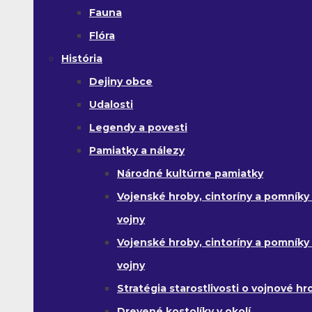
Fauna
Flóra
História
Dejiny obce
Udalosti
Legendy a povesti
Pamiatky a nálezy
Národné kultúrne pamiatky
Vojenské hroby, cintoríny a pomníky z
vojny
Vojenské hroby, cintoríny a pomníky z 
vojny
Stratégia starostlivosti o vojnové hr
Drevené kostolíky v okolí