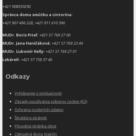
+421 908330292
Správca domu smútku a cintorína:
+
421 907 496 228, +421 911 610 396
MUDr. Boris Piteľ:
+421 57 769 27 00
MUDr. Jana Haničáková:
+421 57 769 23 44
MUDr. Ľubomír Kelly:
+421 57 769 27 01
Lekáreň:
+421 57 758 37 40
Odkazy
Vyhlásenie o prístupnosti
Zásady používania súborov cookie (EÚ)
Ochrana osobných údajov
Štruktúra stránok
Pôvodná stránka obce
Základná škola Stakčín