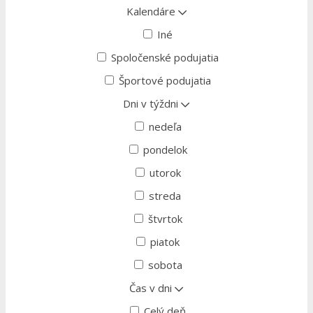
Kalendáre
Iné
Spoločenské podujatia
Športové podujatia
Dni v týždni
nedeľa
pondelok
utorok
streda
štvrtok
piatok
sobota
Čas v dni
Celý deň