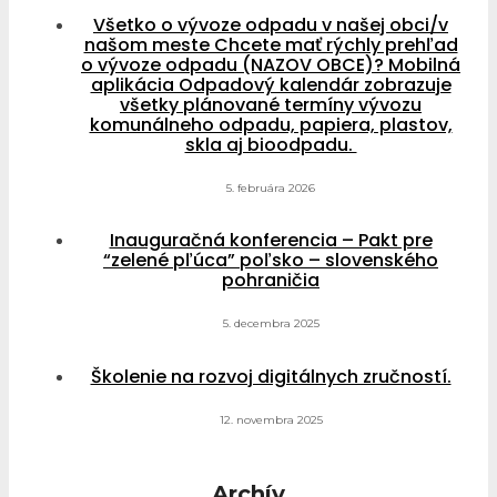
Všetko o vývoze odpadu v našej obci/v
našom meste Chcete mať rýchly prehľad
o vývoze odpadu (NAZOV OBCE)? Mobilná
aplikácia Odpadový kalendár zobrazuje
všetky plánované termíny vývozu
komunálneho odpadu, papiera, plastov,
skla aj bioodpadu.
5. februára 2026
Inauguračná konferencia – Pakt pre
“zelené pľúca” poľsko – slovenského
pohraničia
5. decembra 2025
Školenie na rozvoj digitálnych zručností.
12. novembra 2025
Archív