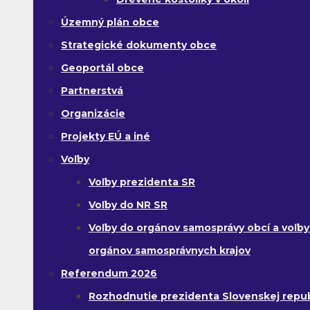
Územný plán obce
Strategické dokumenty obce
Geoportál obce
Partnerstvá
Organizácie
Projekty EÚ a iné
Voľby
Voľby prezidenta SR
Voľby do NR SR
Voľby do orgánov samosprávy obcí a voľby
orgánov samosprávnych krajov
Referendum 2026
Rozhodnutie prezidenta Slovenskej republ