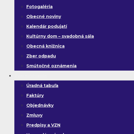
Fotogaléria
Obecné noviny
Kalendár podujatí
Kultúrny dom – svadobná sála
Obecná knižnica
Zber odpadu
Smútočné oznámenia
Zverejňovanie
Úradná tabuľa
Faktúry
Objednávky
Zmluvy
Predpisy a VZN