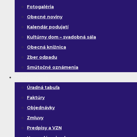
Fotogaléria
Obecné noviny
Kalendár podujatí
Kultúrny dom – svadobná sála
Obecná knižnica
Zber odpadu
Smútočné oznámenia
Zverejňovanie
Úradná tabuľa
Faktúry
Objednávky
Zmluvy
Predpisy a VZN