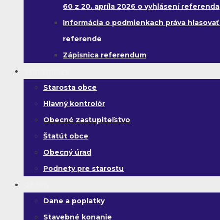
60 z 20. apríla 2026 o vyhlásení referenda
Informácia o podmienkach práva hlasovať
referende
Zápisnica referendum
Samospráva
Starosta obce
Hlavný kontrolór
Obecné zastupiteľstvo
Štatút obce
Obecný úrad
Podnety pre starostu
Občan
Dane a poplatky
Stavebné konanie