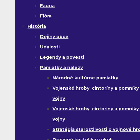
Fauna
Flóra
História
Dejiny obce
Udalosti
Legendy a povesti
Pamiatky a nálezy
Národné kultúrne pamiatky
Vojenské hroby, cintoríny a pomníky z
vojny
Vojenské hroby, cintoríny a pomníky z 
vojny
Stratégia starostlivosti o vojnové hr
Drevené kostolíky v okolí