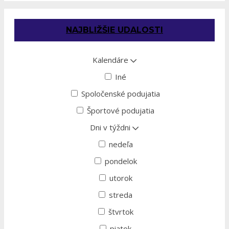
NAJBLIŽŠIE UDALOSTI
Kalendáre
Iné
Spoločenské podujatia
Športové podujatia
Dni v týždni
nedeľa
pondelok
utorok
streda
štvrtok
piatok