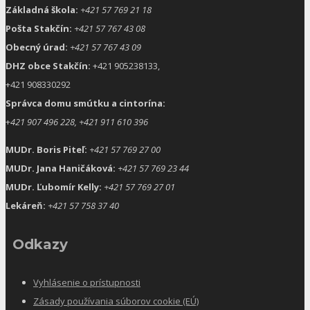
Základná škola:
+421 57 769 21 18
Pošta Stakčín:
+421 57 767 43 08
Obecný úrad:
+421 57 767 43 09
DHZ obce Stakčín:
+421 905238133,
+421 908330292
Správca domu smútku a cintorína:
+
421 907 496 228, +421 911 610 396
MUDr. Boris Piteľ:
+421 57 769 27 00
MUDr. Jana Haničáková:
+421 57 769 23 44
MUDr. Ľubomír Kelly:
+421 57 769 27 01
Lekáreň:
+421 57 758 37 40
Odkazy
Vyhlásenie o prístupnosti
Zásady používania súborov cookie (EÚ)