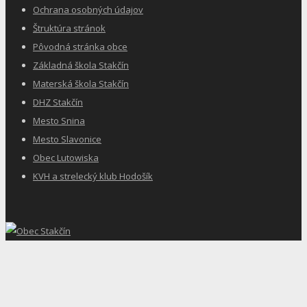
Ochrana osobných údajov
Štruktúra stránok
Pôvodná stránka obce
Základná škola Stakčín
Materská škola Stakčín
DHZ Stakčín
Mesto Snina
Mesto Slavonice
Obec Lutowiska
KVH a strelecký klub Hodošík