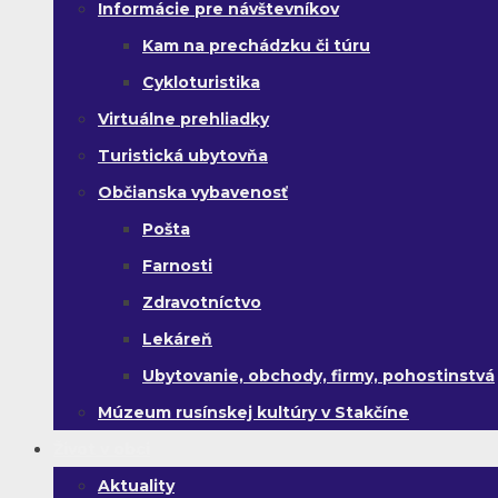
Informácie pre návštevníkov
Kam na prechádzku či túru
Cykloturistika
Virtuálne prehliadky
Turistická ubytovňa
Občianska vybavenosť
Pošta
Farnosti
Zdravotníctvo
Lekáreň
Ubytovanie, obchody, firmy, pohostinstvá
Múzeum rusínskej kultúry v Stakčíne
Život v obci
Aktuality