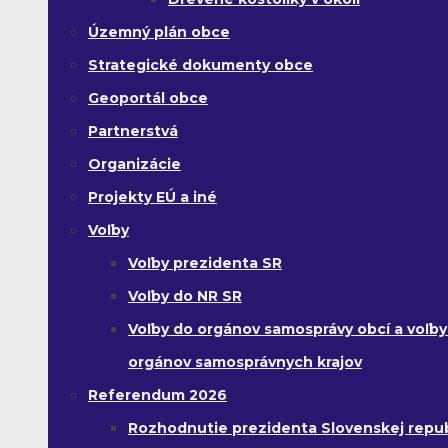
Územný plán obce
Strategické dokumenty obce
Geoportál obce
Partnerstvá
Organizácie
Projekty EÚ a iné
Voľby
Voľby prezidenta SR
Voľby do NR SR
Voľby do orgánov samosprávy obcí a voľby
orgánov samosprávnych krajov
Referendum 2026
Rozhodnutie prezidenta Slovenskej republ