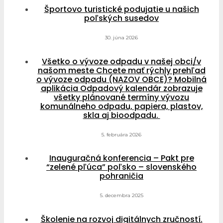
Športovo turistické podujatie u našich
poľských susedov
30. júna 2026
Všetko o vývoze odpadu v našej obci/v
našom meste Chcete mať rýchly prehľad
o vývoze odpadu (NAZOV OBCE)? Mobilná
aplikácia Odpadový kalendár zobrazuje
všetky plánované termíny vývozu
komunálneho odpadu, papiera, plastov,
skla aj bioodpadu.
5. februára 2026
Inauguračná konferencia – Pakt pre
“zelené pľúca” poľsko – slovenského
pohraničia
5. decembra 2025
Školenie na rozvoj digitálnych zručností.