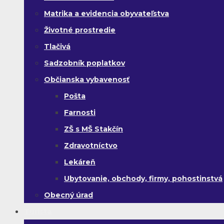
Matrika a evidencia obyvateľstva
Životné prostredie
Tlačivá
Sadzobník poplatkov
Občianska vybavenosť
Pošta
Farnosti
ZŠ s MŠ Stakčín
Zdravotníctvo
Lekáreň
Ubytovanie, obchody, firmy, pohostinstvá
Obecný úrad
Turista