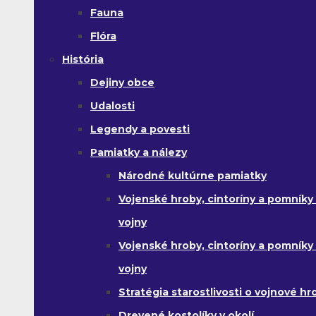
Fauna
Flóra
História
Dejiny obce
Udalosti
Legendy a povesti
Pamiatky a nálezy
Národné kultúrne pamiatky
Vojenské hroby, cintoríny a pomníky z
vojny
Vojenské hroby, cintoríny a pomníky z 
vojny
Stratégia starostlivosti o vojnové hr
Drevené kostolíky v okolí