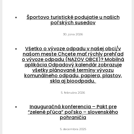
Športovo turistické podujatie u našich
poľských susedov
30. júna 2026
Všetko o vývoze odpadu v našej obci/v
našom meste Chcete mať rýchly prehľad
o vývoze odpadu (NAZOV OBCE)? Mobilná
aplikácia Odpadový kalendár zobrazuje
všetky plánované termíny vývozu
komunálneho odpadu, papiera, plastov,
skla aj bioodpadu.
5. februára 2026
Inauguračná konferencia – Pakt pre
“zelené pľúca” poľsko – slovenského
pohraničia
5. decembra 2025