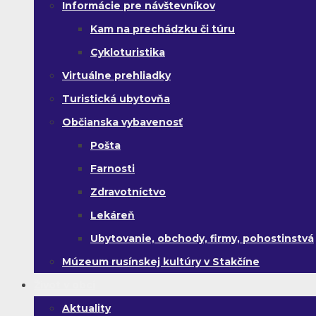
Informácie pre návštevníkov
Kam na prechádzku či túru
Cykloturistika
Virtuálne prehliadky
Turistická ubytovňa
Občianska vybavenosť
Pošta
Farnosti
Zdravotníctvo
Lekáreň
Ubytovanie, obchody, firmy, pohostinstvá
Múzeum rusínskej kultúry v Stakčíne
Život v obci
Aktuality