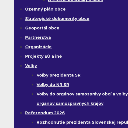
Územný plán obce
Strategické dokumenty obce
Geoportál obce
Partnerstvá
Organizácie
Projekty EÚ a iné
Voľby
Voľby prezidenta SR
Voľby do NR SR
Voľby do orgánov samosprávy obcí a voľby
orgánov samosprávnych krajov
Referendum 2026
Rozhodnutie prezidenta Slovenskej republ