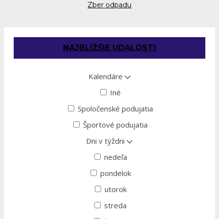
Zber odpadu
NAJBLIŽŠIE UDALOSTI
Kalendáre
Iné
Spoločenské podujatia
Športové podujatia
Dni v týždni
nedeľa
pondelok
utorok
streda