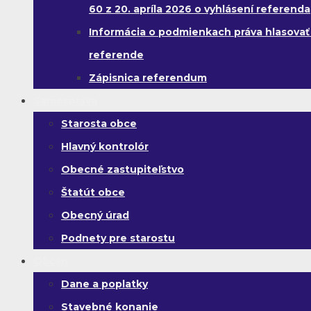
60 z 20. apríla 2026 o vyhlásení referenda
Informácia o podmienkach práva hlasovať
referende
Zápisnica referendum
Samospráva
Starosta obce
Hlavný kontrolór
Obecné zastupiteľstvo
Štatút obce
Obecný úrad
Podnety pre starostu
Občan
Dane a poplatky
Stavebné konanie