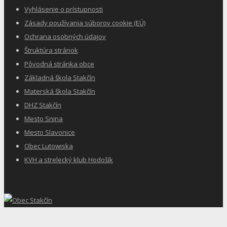
Vyhlásenie o prístupnosti
Zásady používania súborov cookie (EÚ)
Ochrana osobných údajov
Štruktúra stránok
Pôvodná stránka obce
Základná škola Stakčín
Materská škola Stakčín
DHZ Stakčín
Mesto Snina
Mesto Slavonice
Obec Lutowiska
KVH a strelecký klub Hodošík