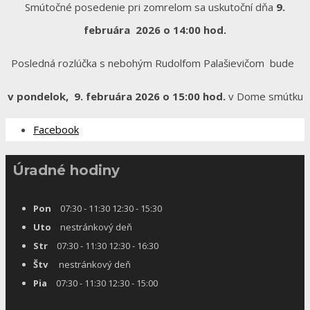
Smútočné posedenie pri zomrelom sa uskutoční dňa
9.
februára 2026 o 14:00 hod.
Posledná rozlúčka s nebohým Rudolfom Palašievičom bude
v pondelok, 9. februára 2026 o 15:00 hod.
v Dome smútku
Facebook
Úradné hodiny
Pon
07:30 - 11:30 12:30 - 15:30
Uto
nestránkový deň
Str
07:30 - 11:30 12:30 - 16:30
Štv
nestránkový deň
Pia
07:30 - 11:30 12:30 - 15:00