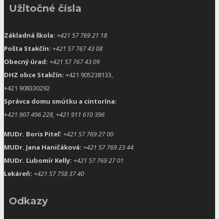
Užitočné čísla
Základná škola:
+421 57 769 21 18
Pošta Stakčín:
+421 57 767 43 08
Obecný úrad:
+421 57 767 43 09
DHZ obce Stakčín:
+421 905238133,
+421 908330292
Správca domu smútku a cintorína:
+
421 907 496 228, +421 911 610 396
MUDr. Boris Piteľ:
+421 57 769 27 00
MUDr. Jana Haničáková:
+421 57 769 23 44
MUDr. Ľubomír Kelly:
+421 57 769 27 01
Lekáreň:
+421 57 758 37 40
Odkazy