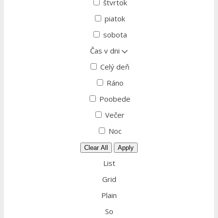
štvrtok
piatok
sobota
Čas v dni
Celý deň
Ráno
Poobede
Večer
Noc
Clear All
Apply
List
Grid
Plain
So