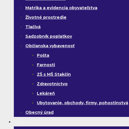
Matrika a evidencia obyvateľstva
Životné prostredie
Tlačivá
Sadzobník poplatkov
Občianska vybavenosť
Pošta
Farnosti
ZŠ s MŠ Stakčín
Zdravotníctvo
Lekáreň
Ubytovanie, obchody, firmy, pohostinstvá
Obecný úrad
Turista