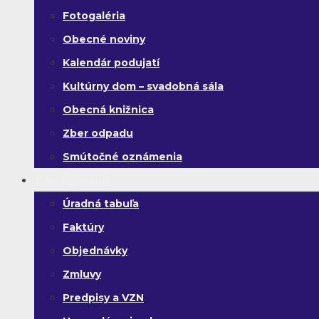
Fotogaléria
Obecné noviny
Kalendár podujatí
Kultúrny dom – svadobná sála
Obecná knižnica
Zber odpadu
Smútočné oznámenia
Zverejňovanie
Úradná tabuľa
Faktúry
Objednávky
Zmluvy
Predpisy a VZN