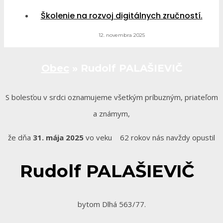
Školenie na rozvoj digitálnych zručností.
12. novembra 2025
Obec
»
Rudolf PALAŠIEVIČ
S bolesťou v srdci oznamujeme všetkým príbuzným, priateľom
a známym,
že dňa
31. mája 2025
vo veku 62 rokov nás navždy opustil
Rudolf PALAŠIEVIČ
bytom Dlhá 563/77.