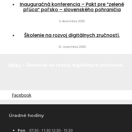
Inauguračná konferencia – Pakt pre “zelené
pľúca” poľsko – slovenského pohraničia
5. decembra 2025
Školenie na rozvoj digitálnych zručností.
12. novembra 2025
Obec
»
Školenie na rozvoj digitálnych zručností.
Facebook
Úradné hodiny
Pon
07:30 - 11:30 12:30 - 15:30