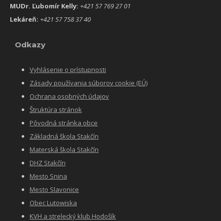
MUDr. Ľubomír Kelly:
+421 57 769 27 01
Lekáreň:
+421 57 758 37 40
Odkazy
Vyhlásenie o prístupnosti
Zásady používania súborov cookie (EÚ)
Ochrana osobných údajov
Štruktúra stránok
Pôvodná stránka obce
Základná škola Stakčín
Materská škola Stakčín
DHZ Stakčín
Mesto Snina
Mesto Slavonice
Obec Lutowiska
KVH a strelecký klub Hodošík