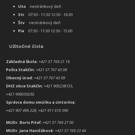
Uto
nestránkový deň
Str
07:30 - 11:30 12:30 - 16:30
Štv
nestránkový deň
Pia
07:30 - 11:30 12:30 - 15:00
Užitočné čísla
Základná škola:
+421 57 769 21 18
Pošta Stakčín:
+421 57 767 43 08
Obecný úrad:
+421 57 767 43 09
DHZ obce Stakčín:
+421 905238133,
+421 908330292
Správca domu smútku a cintorína:
+
421 907 496 228, +421 911 610 396
MUDr. Boris Piteľ:
+421 57 769 27 00
MUDr. Jana Haničáková:
+421 57 769 23 44