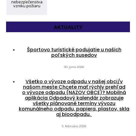
nebezpečenstva
vzniku požiaru
AKTUALITY
Športovo turistické podujatie u našich
poľských susedov
30. júna 2026
Všetko o vývoze odpadu v našej obci/v
našom meste Chcete mať rýchly prehľad
o vývoze odpadu (NAZOV OBCE)? Mobilná
aplikácia Odpadový kalendár zobrazuje
všetky plánované termíny vývozu
komunálneho odpadu, papiera, plastov, skla
aj bioodpadu.
5. februára 2026