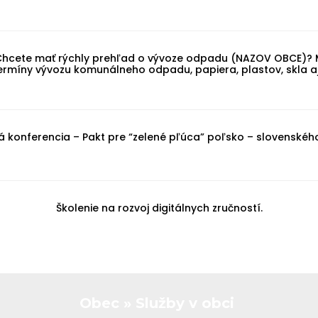
Chcete mať rýchly prehľad o vývoze odpadu (NAZOV OBCE)? M
rmíny vývozu komunálneho odpadu, papiera, plastov, skla 
 konferencia – Pakt pre “zelené pľúca” poľsko – slovenskéh
Školenie na rozvoj digitálnych zručností.
Obec
»
Služby v obci