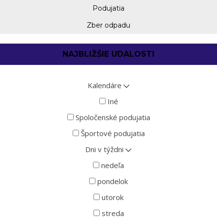
Podujatia
Zber odpadu
NAJBLIŽŠIE UDALOSTI
Kalendáre
Iné
Spoločenské podujatia
Športové podujatia
Dni v týždni
nedeľa
pondelok
utorok
streda