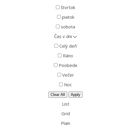
štvrtok
piatok
sobota
Čas v dni
Celý deň
Ráno
Poobede
Večer
Noc
Clear All
Apply
List
Grid
Plain