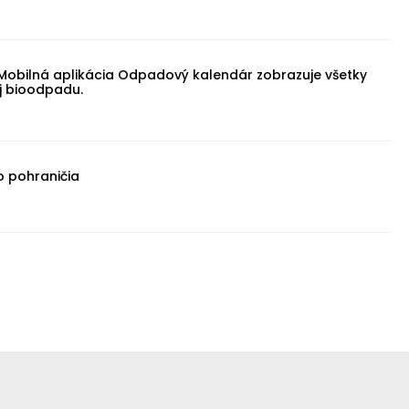
obilná aplikácia Odpadový kalendár zobrazuje všetky
aj bioodpadu.
o pohraničia