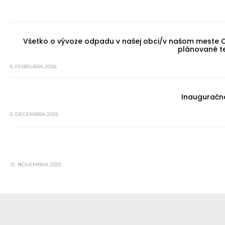
Všetko o vývoze odpadu v našej obci/v našom meste 
plánované te
5. FEBRUÁRA 2026
Inauguračná
5. DECEMBRA 2025
12. NOVEMBRA 2025