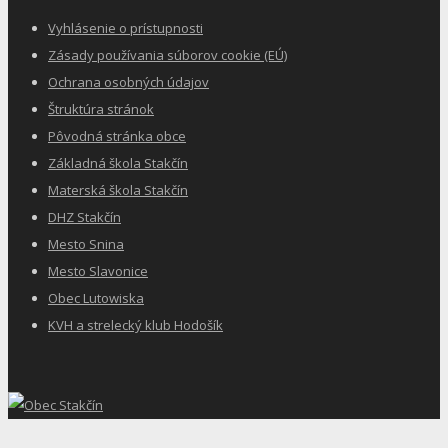
Vyhlásenie o prístupnosti
Zásady používania súborov cookie (EÚ)
Ochrana osobných údajov
Štruktúra stránok
Pôvodná stránka obce
Základná škola Stakčín
Materská škola Stakčín
DHZ Stakčín
Mesto Snina
Mesto Slavonice
Obec Lutowiska
KVH a strelecký klub Hodošík