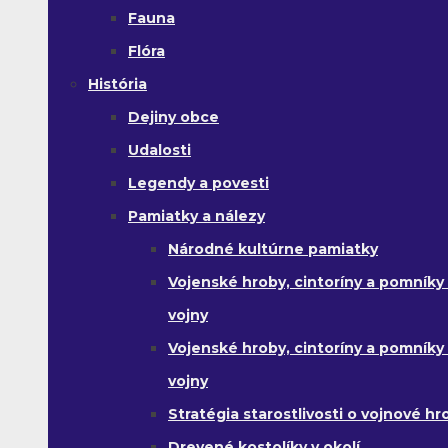
Fauna
Flóra
História
Dejiny obce
Udalosti
Legendy a povesti
Pamiatky a nálezy
Národné kultúrne pamiatky
Vojenské hroby, cintoríny a pomníky z
vojny
Vojenské hroby, cintoríny a pomníky z 
vojny
Stratégia starostlivosti o vojnové hr
Drevené kostolíky v okolí