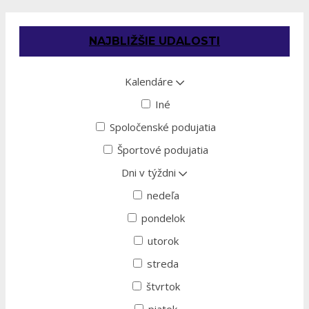
NAJBLIŽŠIE UDALOSTI
Kalendáre
Iné
Spoločenské podujatia
Športové podujatia
Dni v týždni
nedeľa
pondelok
utorok
streda
štvrtok