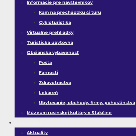
Informácie pre návštevníkov
Kam na prechádzku či túru
Cykloturistika
Virtuálne prehliadky
Turistická ubytovňa
Občianska vybavenosť
Pošta
Farnosti
Zdravotníctvo
Lekáreň
Ubytovanie, obchody, firmy, pohostinstvá
Múzeum rusínskej kultúry v Stakčíne
Život v obci
Aktuality