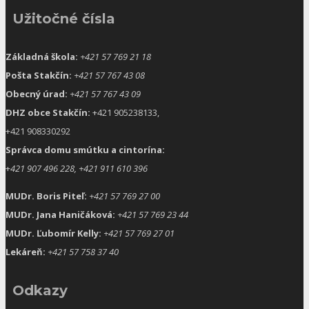
Užitočné čísla
Základná škola:
+421 57 769 21 18
Pošta Stakčín:
+421 57 767 43 08
Obecný úrad:
+421 57 767 43 09
DHZ obce Stakčín:
+421 905238133,
+421 908330292
Správca domu smútku a cintorína:
+
421 907 496 228, +421 911 610 396
MUDr. Boris Piteľ:
+421 57 769 27 00
MUDr. Jana Haničáková:
+421 57 769 23 44
MUDr. Ľubomír Kelly:
+421 57 769 27 01
Lekáreň:
+421 57 758 37 40
Odkazy