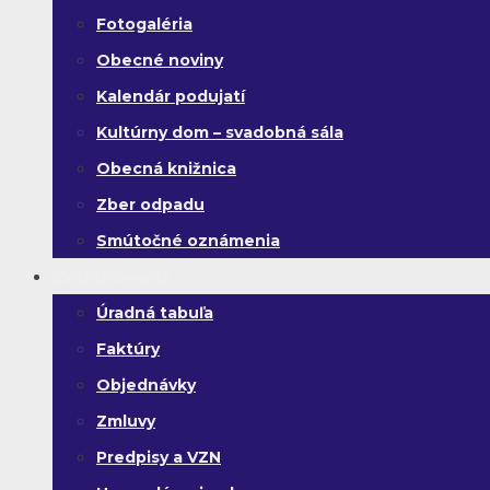
Fotogaléria
Obecné noviny
Kalendár podujatí
Kultúrny dom – svadobná sála
Obecná knižnica
Zber odpadu
Smútočné oznámenia
Zverejňovanie
Úradná tabuľa
Faktúry
Objednávky
Zmluvy
Predpisy a VZN