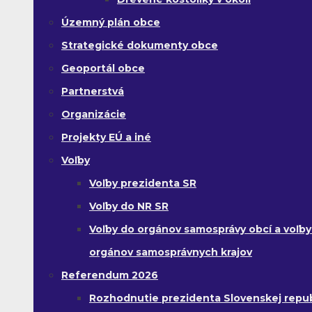
Územný plán obce
Strategické dokumenty obce
Geoportál obce
Partnerstvá
Organizácie
Projekty EÚ a iné
Voľby
Voľby prezidenta SR
Voľby do NR SR
Voľby do orgánov samosprávy obcí a voľby
orgánov samosprávnych krajov
Referendum 2026
Rozhodnutie prezidenta Slovenskej republ