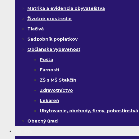
Matrika a evidencia obyvateľstva
Životné prostredie
Tlačivá
Sadzobník poplatkov
Občianska vybavenosť
Pošta
Farnosti
ZŠ s MŠ Stakčín
Zdravotníctvo
Lekáreň
Ubytovanie, obchody, firmy, pohostinstvá
Obecný úrad
Turista