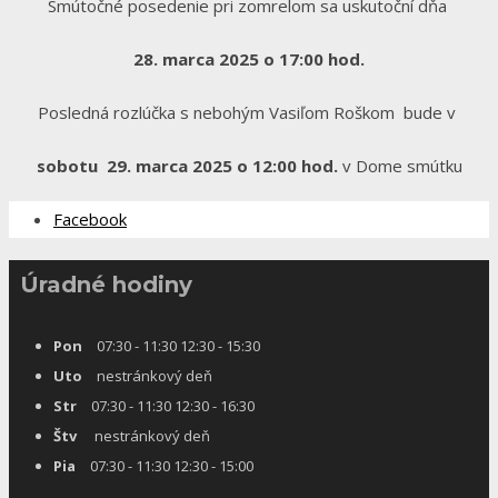
Smútočné posedenie pri zomrelom sa uskutoční dňa
28. marca 2025 o 17:00 hod.
Posledná rozlúčka s nebohým Vasiľom Roškom bude v
sobotu 29. marca 2025 o 12:00 hod.
v Dome smútku
Facebook
Úradné hodiny
Pon
07:30 - 11:30 12:30 - 15:30
Uto
nestránkový deň
Str
07:30 - 11:30 12:30 - 16:30
Štv
nestránkový deň
Pia
07:30 - 11:30 12:30 - 15:00