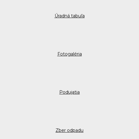
Úradná tabuľa
Fotogaléria
Podujatia
Zber odpadu