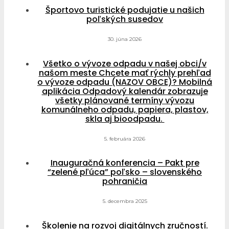
Športovo turistické podujatie u našich
poľských susedov
30. júna 2026
Všetko o vývoze odpadu v našej obci/v
našom meste Chcete mať rýchly prehľad
o vývoze odpadu (NAZOV OBCE)? Mobilná
aplikácia Odpadový kalendár zobrazuje
všetky plánované termíny vývozu
komunálneho odpadu, papiera, plastov,
skla aj bioodpadu.
5. februára 2026
Inauguračná konferencia – Pakt pre
“zelené pľúca” poľsko – slovenského
pohraničia
5. decembra 2025
Školenie na rozvoj digitálnych zručností.