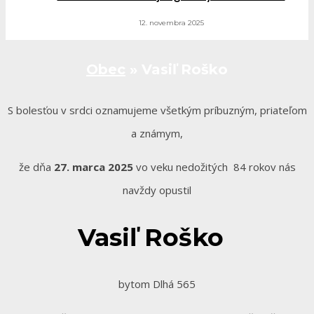
12. novembra 2025
Obec
»
Vasiľ Roško
S bolesťou v srdci oznamujeme všetkým príbuzným, priateľom
a známym,
že dňa
27. marca 2025
vo veku nedožitých 84 rokov nás
navždy opustil
Vasiľ Roško
bytom Dlhá 565