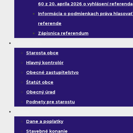
60 z 20. apríla 2026 o vyhlásení referenda
Informácia o podmienkach práva hlasovať
referende
Zápisnica referendum
Samospráva
Starosta obce
Hlavný kontrolór
Obecné zastupiteľstvo
Štatút obce
Obecný úrad
Podnety pre starostu
Občan
Dane a poplatky
Stavebné konanie