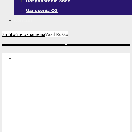
Hospodárenie obce
Uznesenia OZ
Kontakt
Smútočné oznámenia
Vasiľ Roško