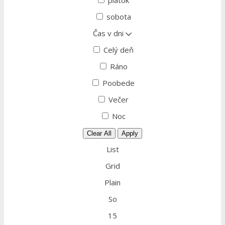
piatok
sobota
Čas v dni
Celý deň
Ráno
Poobede
Večer
Noc
Clear All
Apply
List
Grid
Plain
So
15