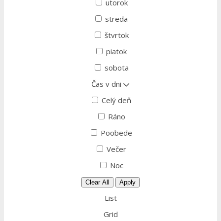
utorok
streda
štvrtok
piatok
sobota
Čas v dni
Celý deň
Ráno
Poobede
Večer
Noc
Clear All
Apply
List
Grid