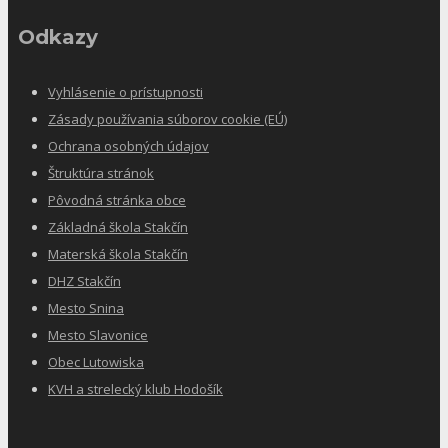
Odkazy
Vyhlásenie o prístupnosti
Zásady používania súborov cookie (EÚ)
Ochrana osobných údajov
Štruktúra stránok
Pôvodná stránka obce
Základná škola Stakčín
Materská škola Stakčín
DHZ Stakčín
Mesto Snina
Mesto Slavonice
Obec Lutowiska
KVH a strelecký klub Hodošík