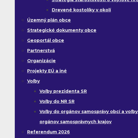
Drevené kostolíky v okolí
Územný plán obce
Strategické dokumenty obce
Geoportál obce
Partnerstvá
Organizácie
Projekty EÚ a iné
Voľby
Voľby prezidenta SR
Voľby do NR SR
Voľby do orgánov samosprávy obcí a voľby
orgánov samosprávnych krajov
Referendum 2026