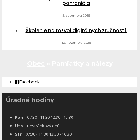
pohraničia
5. decembra 2025
Školenie na rozvoj digitálnych zručností.
12. novembra 2025
Obec
»
Pamiatky a nálezy
Facebook
Úradné hodiny
Pon
07:30 - 11:30 12:30 - 15:30
Uto
nestránkový deň
Str
07:30 - 11:30 12:30 - 16:30