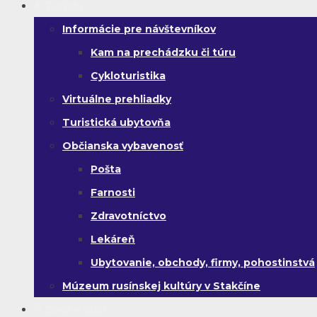
Turista
Informácie pre návštevníkov
Kam na prechádzku či túru
Cykloturistika
Virtuálne prehliadky
Turistická ubytovňa
Občianska vybavenosť
Pošta
Farnosti
Zdravotníctvo
Lekáreň
Ubytovanie, obchody, firmy, pohostinstvá
Múzeum rusínskej kultúry v Stakčíne
Život v obci