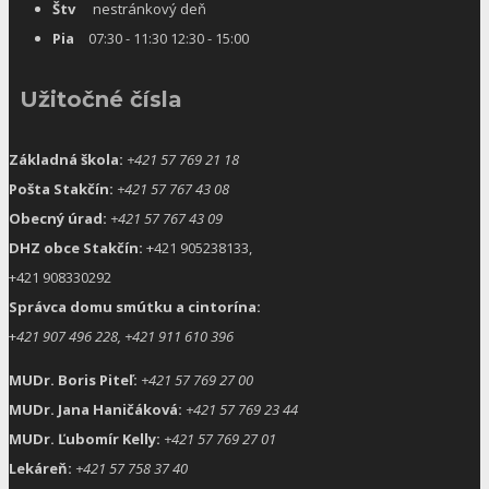
Štv
nestránkový deň
Pia
07:30 - 11:30 12:30 - 15:00
Užitočné čísla
Základná škola:
+421 57 769 21 18
Pošta Stakčín:
+421 57 767 43 08
Obecný úrad:
+421 57 767 43 09
DHZ obce Stakčín:
+421 905238133,
+421 908330292
Správca domu smútku a cintorína:
+
421 907 496 228, +421 911 610 396
MUDr. Boris Piteľ:
+421 57 769 27 00
MUDr. Jana Haničáková:
+421 57 769 23 44
MUDr. Ľubomír Kelly:
+421 57 769 27 01
Lekáreň:
+421 57 758 37 40