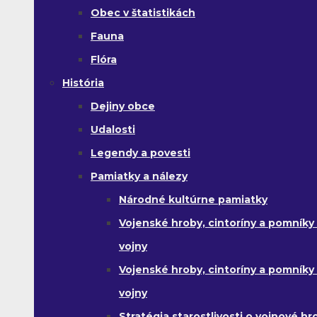
Obec v štatistikách
Fauna
Flóra
História
Dejiny obce
Udalosti
Legendy a povesti
Pamiatky a nálezy
Národné kultúrne pamiatky
Vojenské hroby, cintoríny a pomníky z
vojny
Vojenské hroby, cintoríny a pomníky z 
vojny
Stratégia starostlivosti o vojnové hr