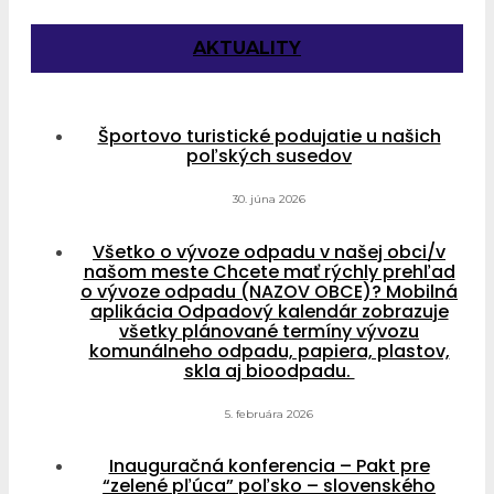
AKTUALITY
Športovo turistické podujatie u našich
poľských susedov
30. júna 2026
Všetko o vývoze odpadu v našej obci/v
našom meste Chcete mať rýchly prehľad
o vývoze odpadu (NAZOV OBCE)? Mobilná
aplikácia Odpadový kalendár zobrazuje
všetky plánované termíny vývozu
komunálneho odpadu, papiera, plastov,
skla aj bioodpadu.
5. februára 2026
Inauguračná konferencia – Pakt pre
“zelené pľúca” poľsko – slovenského