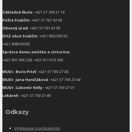
Základná škola:
+421 57 769 21 18
Pošta Stakčín:
+421 57 767 43 08
Obecný úrad:
+421 57 767 43 09
DHZ obce Stakčín:
+421 905238133,
+421 908330292
Správca domu smútku a cintorína:
+
421 907 496 228, +421 911 610 396
MUDr. Boris Piteľ:
+421 57 769 27 00
MUDr. Jana Haničáková:
+421 57 769 23 44
MUDr. Ľubomír Kelly:
+421 57 769 27 01
Lekáreň:
+421 57 758 37 40
Odkazy
Vyhlásenie o prístupnosti