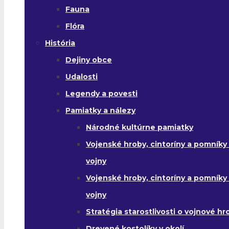
Fauna
Flóra
História
Dejiny obce
Udalosti
Legendy a povesti
Pamiatky a nálezy
Národné kultúrne pamiatky
Vojenské hroby, cintoríny a pomníky z
vojny
Vojenské hroby, cintoríny a pomníky z 
vojny
Stratégia starostlivosti o vojnové hr
Drevené kostolíky v okolí