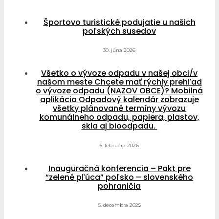
Športovo turistické podujatie u našich
poľských susedov
30. júna 2026
Všetko o vývoze odpadu v našej obci/v
našom meste Chcete mať rýchly prehľad
o vývoze odpadu (NAZOV OBCE)? Mobilná
aplikácia Odpadový kalendár zobrazuje
všetky plánované termíny vývozu
komunálneho odpadu, papiera, plastov,
skla aj bioodpadu.
5. februára 2026
Inauguračná konferencia – Pakt pre
“zelené pľúca” poľsko – slovenského
pohraničia
5. decembra 2025