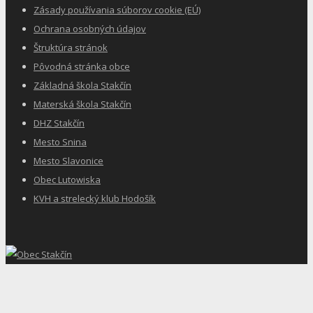
Zásady používania súborov cookie (EÚ)
Ochrana osobných údajov
Štruktúra stránok
Pôvodná stránka obce
Základná škola Stakčín
Materská škola Stakčín
DHZ Stakčín
Mesto Snina
Mesto Slavonice
Obec Lutowiska
KVH a strelecký klub Hodošík