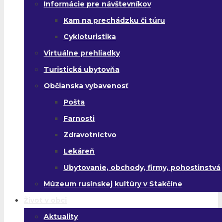
Informácie pre návštevníkov
Kam na prechádzku či túru
Cykloturistika
Virtuálne prehliadky
Turistická ubytovňa
Občianska vybavenosť
Pošta
Farnosti
Zdravotníctvo
Lekáreň
Ubytovanie, obchody, firmy, pohostinstvá
Múzeum rusínskej kultúry v Stakčíne
Život v obci
Aktuality