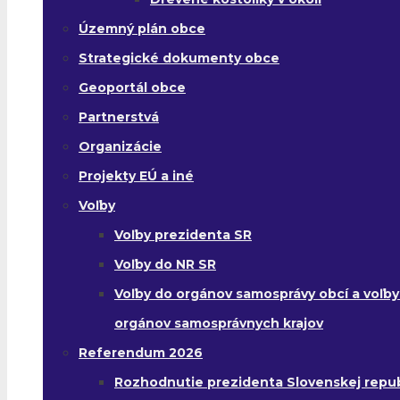
Územný plán obce
Strategické dokumenty obce
Geoportál obce
Partnerstvá
Organizácie
Projekty EÚ a iné
Voľby
Voľby prezidenta SR
Voľby do NR SR
Voľby do orgánov samosprávy obcí a voľby
orgánov samosprávnych krajov
Referendum 2026
Rozhodnutie prezidenta Slovenskej republ