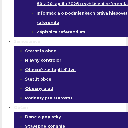
60 z 20. apríla 2026 o vyhlásení referenda
Informácia o podmienkach práva hlasovať
referende
Zápisnica referendum
Samospráva
Starosta obce
Hlavný kontrolór
Obecné zastupiteľstvo
Štatút obce
Obecný úrad
Podnety pre starostu
Občan
Dane a poplatky
Stavebné konanie