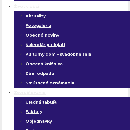
Život v obci
Aktuality
Fotogaléria
Obecné noviny
Kalendár podujatí
Kultúrny dom – svadobná sála
Obecná knižnica
Zber odpadu
Smútočné oznámenia
Zverejňovanie
Úradná tabuľa
Faktúry
Objednávky