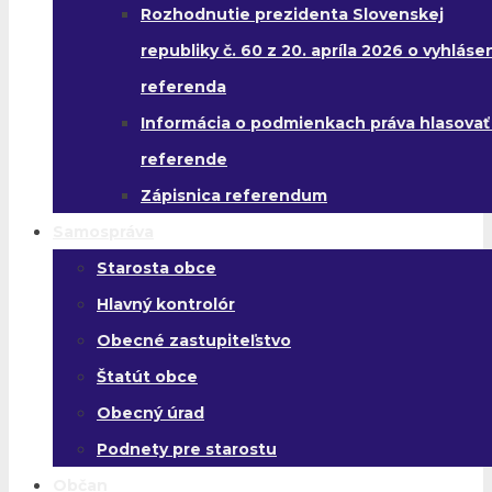
Rozhodnutie prezidenta Slovenskej
republiky č. 60 z 20. apríla 2026 o vyhláse
referenda
Informácia o podmienkach práva hlasovať
referende
Zápisnica referendum
Samospráva
Starosta obce
Hlavný kontrolór
Obecné zastupiteľstvo
Štatút obce
Obecný úrad
Podnety pre starostu
Občan