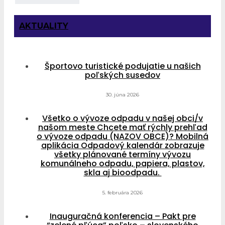
AKTUALITY
Športovo turistické podujatie u našich
poľských susedov
30. júna 2026
Všetko o vývoze odpadu v našej obci/v
našom meste Chcete mať rýchly prehľad
o vývoze odpadu (NAZOV OBCE)? Mobilná
aplikácia Odpadový kalendár zobrazuje
všetky plánované termíny vývozu
komunálneho odpadu, papiera, plastov,
skla aj bioodpadu.
5. februára 2026
Inauguračná konferencia – Pakt pre