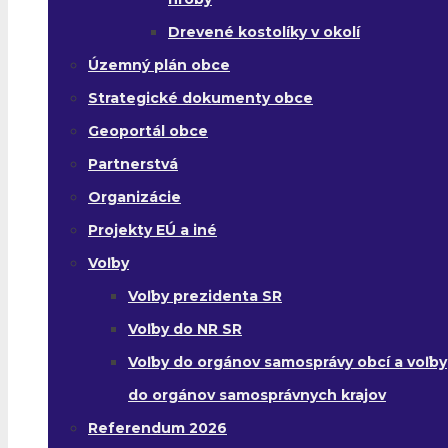
Drevené kostolíky v okolí
Územný plán obce
Strategické dokumenty obce
Geoportál obce
Partnerstvá
Organizácie
Projekty EÚ a iné
Voľby
Voľby prezidenta SR
Voľby do NR SR
Voľby do orgánov samosprávy obcí a voľby
do orgánov samosprávnych krajov
Referendum 2026