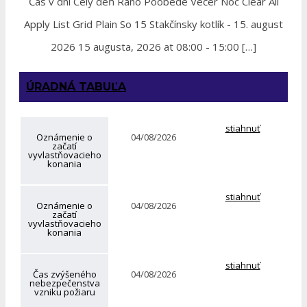
Čas v dni Celý deň Ráno Poobede Večer Noc Clear All
Apply List Grid Plain So 15 Stakčínsky kotlík - 15. august
2026 15 augusta, 2026 at 08:00 - 15:00 […]
ÚRADNÁ TABUĽA
stiahnuť
Oznámenie o
04/08/2026
začatí
vyvlastňovacieho
konania
stiahnuť
Oznámenie o
04/08/2026
začatí
vyvlastňovacieho
konania
stiahnuť
Čas zvýšeného
04/08/2026
nebezpečenstva
vzniku požiaru