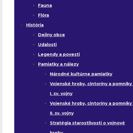
Fauna
Flóra
História
Dejiny obce
Udalosti
Legendy a povesti
Pamiatky a nálezy
Národné kultúrne pamiatky
Vojenské hroby, cintoríny a pomníky
I. sv. vojny
Vojenské hroby, cintoríny a pomníky
II. sv. vojny
Stratégia starostlivosti o vojnové
hroby