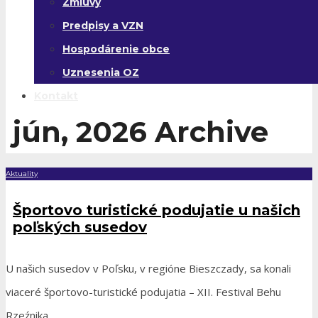
Zmluvy
Predpisy a VZN
Hospodárenie obce
Uznesenia OZ
Kontakt
jún, 2026
Archive
Aktuality
Športovo turistické podujatie u našich
poľských susedov
U našich susedov v Poľsku, v regióne Bieszczady, sa konali
viaceré športovo-turistické podujatia – XII. Festival Behu
Rzeźnika,
...