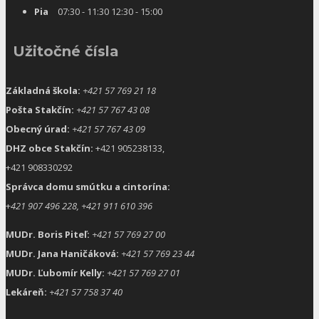
Pia
07:30 - 11:30 12:30 - 15:00
Užitočné čísla
Základná škola:
+421 57 769 21 18
Pošta Stakčín:
+421 57 767 43 08
Obecný úrad:
+421 57 767 43 09
DHZ obce Stakčín:
+421 905238133,
+421 908330292
Správca domu smútku a cintorína:
+
421 907 496 228, +421 911 610 396
MUDr. Boris Piteľ:
+421 57 769 27 00
MUDr. Jana Haničáková:
+421 57 769 23 44
MUDr. Ľubomír Kelly:
+421 57 769 27 01
Lekáreň:
+421 57 758 37 40