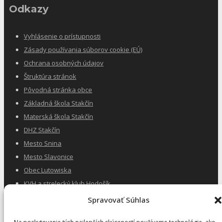
Odkazy
Vyhlásenie o prístupnosti
Zásady používania súborov cookie (EÚ)
Ochrana osobných údajov
Štruktúra stránok
Pôvodná stránka obce
Základná škola Stakčín
Materská škola Stakčín
DHZ Stakčín
Mesto Snina
Mesto Slavonice
Obec Lutowiska
KVH a strelecký klub Hodošík
Spravovať Súhlas