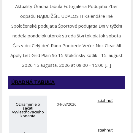
Aktuality Úradná tabuľa Fotogaléria Podujatia Zber
odpadu NAJBLIŽŠIE UDALOSTI Kalendáre Iné
Spoločenské podujatia Športové podujatia Dni v týždni
nedeľa pondelok utorok streda štvrtok piatok sobota
Čas v dni Celý deň Ráno Poobede Večer Noc Clear All
Apply List Grid Plain So 15 Stakčínsky kotlík - 15. august
2026 15 augusta, 2026 at 08:00 - 15:00 […]
ÚRADNÁ TABUĽA
stiahnuť
Oznámenie o
04/08/2026
začatí
vyvlastňovacieho
konania
stiahnuť