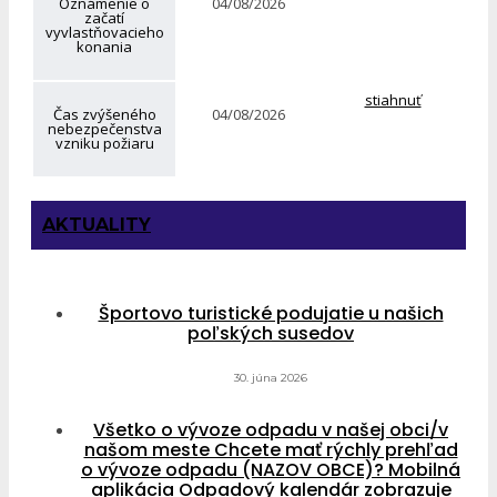
Oznámenie o
04/08/2026
začatí
vyvlastňovacieho
konania
stiahnuť
Čas zvýšeného
04/08/2026
nebezpečenstva
vzniku požiaru
AKTUALITY
Športovo turistické podujatie u našich
poľských susedov
30. júna 2026
Všetko o vývoze odpadu v našej obci/v
našom meste Chcete mať rýchly prehľad
o vývoze odpadu (NAZOV OBCE)? Mobilná
aplikácia Odpadový kalendár zobrazuje