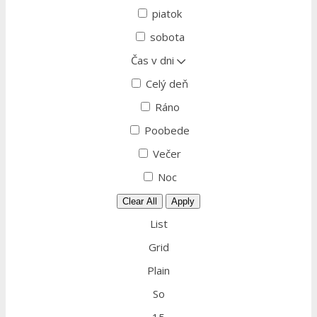
piatok
sobota
Čas v dni
Celý deň
Ráno
Poobede
Večer
Noc
Clear All
Apply
List
Grid
Plain
So
15