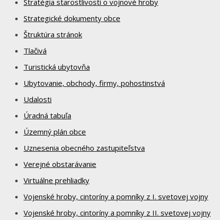
Stratégia starostlivosti o vojnové hroby
Strategické dokumenty obce
Štruktúra stránok
Tlačivá
Turistická ubytovňa
Ubytovanie, obchody, firmy, pohostinstvá
Udalosti
Úradná tabuľa
Územný plán obce
Uznesenia obecného zastupiteľstva
Verejné obstarávanie
Virtuálne prehliadky
Vojenské hroby, cintoríny a pomníky z I. svetovej vojny
Vojenské hroby, cintoríny a pomníky z II. svetovej vojny