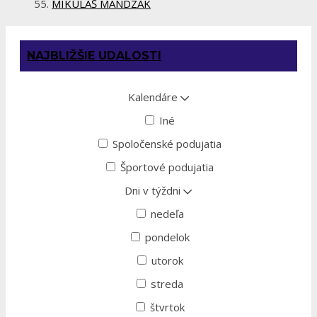
MIKULÁŠ MANDZÁK
NAJBLIŽŠIE UDALOSTI
Kalendáre
Iné
Spoločenské podujatia
Športové podujatia
Dni v týždni
nedeľa
pondelok
utorok
streda
štvrtok