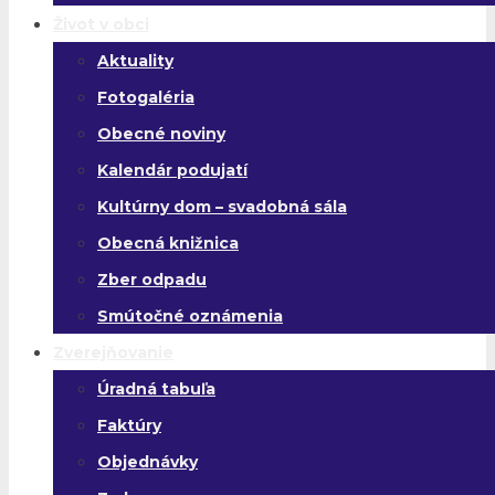
Život v obci
Aktuality
Fotogaléria
Obecné noviny
Kalendár podujatí
Kultúrny dom – svadobná sála
Obecná knižnica
Zber odpadu
Smútočné oznámenia
Zverejňovanie
Úradná tabuľa
Faktúry
Objednávky