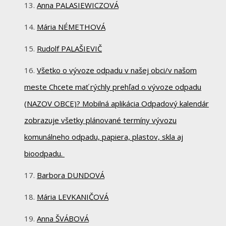
Anna PALASIEWICZOVÁ
Mária NÉMETHOVÁ
Rudolf PALAŠIEVIČ
Všetko o vývoze odpadu v našej obci/v našom
meste Chcete mať rýchly prehľad o vývoze odpadu
(NAZOV OBCE)? Mobilná aplikácia Odpadový kalendár
zobrazuje všetky plánované termíny vývozu
komunálneho odpadu, papiera, plastov, skla aj
bioodpadu.
Barbora DUNDOVÁ
Mária LEVKANIČOVÁ
Anna ŠVÁBOVÁ