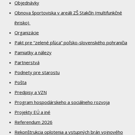
Objednávky
Obnova športoviska v areáli ZŠ Stakčín (multifunkčné
ihrisko)
Organizácie
Pakt pre “zelené pľúca” poľsko-slovenského pohraničia
Pamiatky a nálezy
Partnerstvá
Podnety pre starostu
Pošta
Predpisy a VZN
Program hospodárskeho a sociálneho rozvoja
Projekty EÚ a iné
Referendum 2026
Rekonštrukcia oplotenia a vstupných brán vojnového