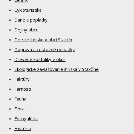
Cykloturistika
Dane a poplatky
Dejiny obce
Detské ihrisko v obci Stakčín
Doprava a cestovné poriadky
Drevené kostolíky v okolí
Ekologické zavlažovanie ihriska v Stakčíne
Faktúry
Farnosti
Fauna
Flóra
Fotogaléria
História