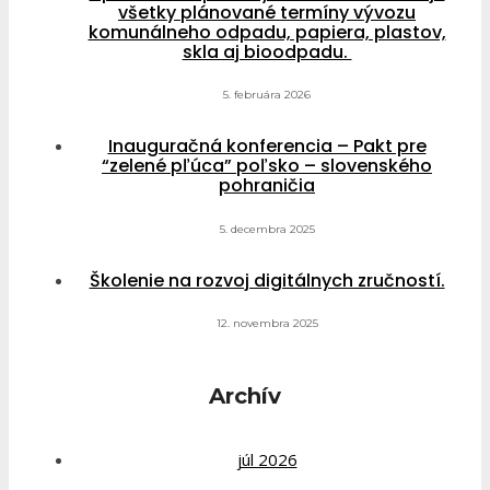
všetky plánované termíny vývozu
komunálneho odpadu, papiera, plastov,
skla aj bioodpadu.
5. februára 2026
Inauguračná konferencia – Pakt pre
“zelené pľúca” poľsko – slovenského
pohraničia
5. decembra 2025
Školenie na rozvoj digitálnych zručností.
12. novembra 2025
Archív
júl 2026