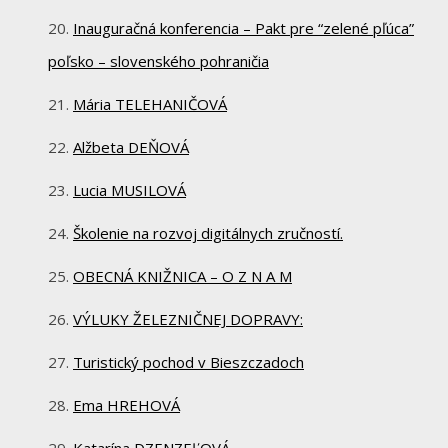
Inauguračná konferencia – Pakt pre “zelené pľúca”
poľsko – slovenského pohraničia
Mária TELEHANIČOVÁ
Alžbeta DEŇOVÁ
Lucia MUSILOVÁ
Školenie na rozvoj digitálnych zručností.
OBECNÁ KNIŽNICA – O Z N A M
VÝLUKY ŽELEZNIČNEJ DOPRAVY:
Turistický pochod v Bieszczadoch
Ema HREHOVÁ
Katarína DZENZEĽOVÁ