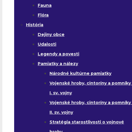
Fauna
Flóra
História
Dejiny obce
Udalosti
Legendy a povesti
Pamiatky a nálezy
Národné kultúrne pamiatky
Vojenské hroby, cintoríny a pomníky
I. sv. vojny
Vojenské hroby, cintoríny a pomníky
II. sv. vojny
Stratégia starostlivosti o vojnové
hroby