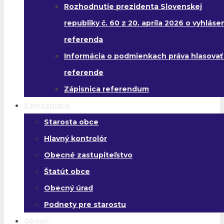
Rozhodnutie prezidenta Slovenskej
republiky č. 60 z 20. apríla 2026 o vyhláse
referenda
Informácia o podmienkach práva hlasovať
referende
Zápisnica referendum
Samospráva
Starosta obce
Hlavný kontrolór
Obecné zastupiteľstvo
Štatút obce
Obecný úrad
Podnety pre starostu
Občan