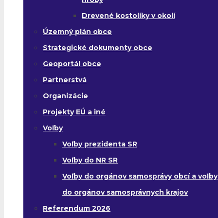
Drevené kostolíky v okolí
Územný plán obce
Strategické dokumenty obce
Geoportál obce
Partnerstvá
Organizácie
Projekty EÚ a iné
Voľby
Voľby prezidenta SR
Voľby do NR SR
Voľby do orgánov samosprávy obcí a voľby
do orgánov samosprávnych krajov
Referendum 2026