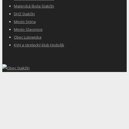
Materská škola Stakčín
DHZ Stakčín
Mesto Snina
Mesto Slavonice
Obec Lutowiska
KVH a strelecký klub Hodošík