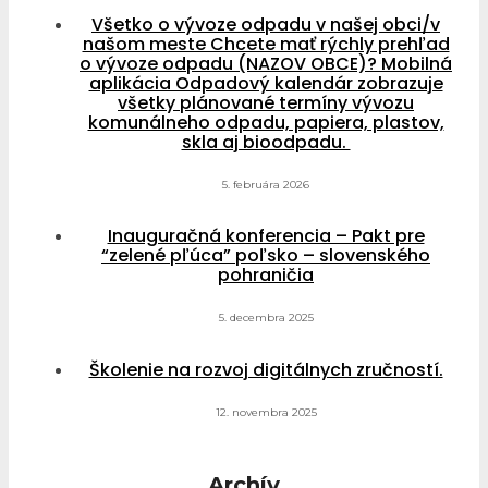
Všetko o vývoze odpadu v našej obci/v
našom meste Chcete mať rýchly prehľad
o vývoze odpadu (NAZOV OBCE)? Mobilná
aplikácia Odpadový kalendár zobrazuje
všetky plánované termíny vývozu
komunálneho odpadu, papiera, plastov,
skla aj bioodpadu.
5. februára 2026
Inauguračná konferencia – Pakt pre
“zelené pľúca” poľsko – slovenského
pohraničia
5. decembra 2025
Školenie na rozvoj digitálnych zručností.
12. novembra 2025
Archív