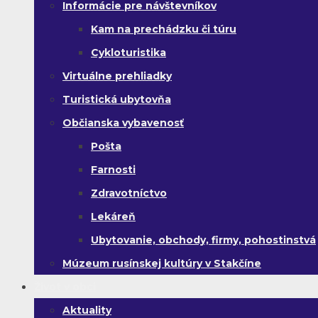
Informácie pre návštevníkov
Kam na prechádzku či túru
Cykloturistika
Virtuálne prehliadky
Turistická ubytovňa
Občianska vybavenosť
Pošta
Farnosti
Zdravotníctvo
Lekáreň
Ubytovanie, obchody, firmy, pohostinstvá
Múzeum rusínskej kultúry v Stakčíne
Život v obci
Aktuality