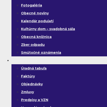
Fotogaléria
Obecné noviny
Kalendár podujatí
Kultúrny dom – svadobná sála
Obecná knižnica
Zber odpadu
Smútočné oznámenia
Zverejňovanie
Úradná tabuľa
Faktúry
Objednávky
Zmluvy
Predpisy a VZN