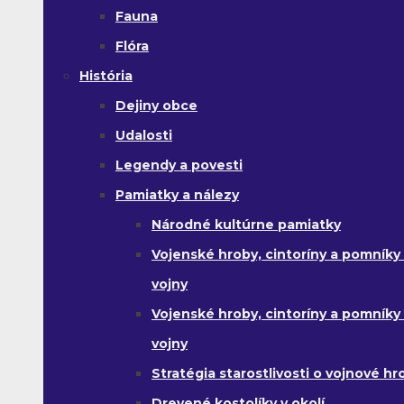
Fauna
Flóra
História
Dejiny obce
Udalosti
Legendy a povesti
Pamiatky a nálezy
Národné kultúrne pamiatky
Vojenské hroby, cintoríny a pomníky z
vojny
Vojenské hroby, cintoríny a pomníky z 
vojny
Stratégia starostlivosti o vojnové hr
Drevené kostolíky v okolí