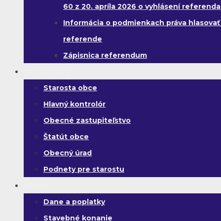
60 z 20. apríla 2026 o vyhlásení referenda
Informácia o podmienkach práva hlasovať
referende
Zápisnica referendum
Samospráva
Starosta obce
Hlavný kontrolór
Obecné zastupiteľstvo
Štatút obce
Obecný úrad
Podnety pre starostu
Občan
Dane a poplatky
Stavebné konanie