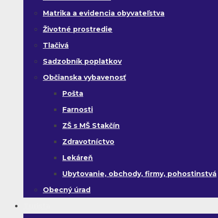
Matrika a evidencia obyvateľstva
Životné prostredie
Tlačivá
Sadzobník poplatkov
Občianska vybavenosť
Pošta
Farnosti
ZŠ s MŠ Stakčín
Zdravotníctvo
Lekáreň
Ubytovanie, obchody, firmy, pohostinstvá
Obecný úrad
Turista