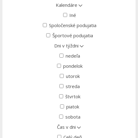
Kalendáre
Iné
Spoločenské podujatia
Športové podujatia
Dni v týždni
nedeľa
pondelok
utorok
streda
štvrtok
piatok
sobota
Čas v dni
Celý deň