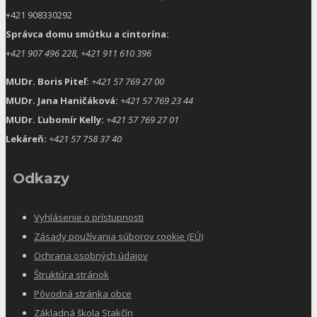
+421 908330292
Správca domu smútku a cintorína:
+
421 907 496 228, +421 911 610 396
MUDr. Boris Piteľ:
+421 57 769 27 00
MUDr. Jana Haničáková:
+421 57 769 23 44
MUDr. Ľubomír Kelly:
+421 57 769 27 01
Lekáreň:
+421 57 758 37 40
Odkazy
Vyhlásenie o prístupnosti
Zásady používania súborov cookie (EÚ)
Ochrana osobných údajov
Štruktúra stránok
Pôvodná stránka obce
Základná škola Stakčín