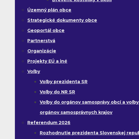
Územný plán obce
Strategické dokumenty obce
Geoportál obce
Partnerstvá
Organizácie
Projekty EÚ a iné
Voľby
Voľby prezidenta SR
Voľby do NR SR
Voľby do orgánov samosprávy obcí a voľby
orgánov samosprávnych krajov
Referendum 2026
Rozhodnutie prezidenta Slovenskej republ