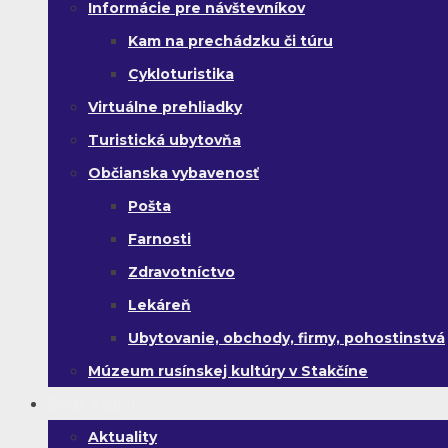
Informácie pre návštevníkov
Kam na prechádzku či túru
Cykloturistika
Virtuálne prehliadky
Turistická ubytovňa
Občianska vybavenosť
Pošta
Farnosti
Zdravotníctvo
Lekáreň
Ubytovanie, obchody, firmy, pohostinstvá
Múzeum rusínskej kultúry v Stakčíne
Život v obci
Aktuality