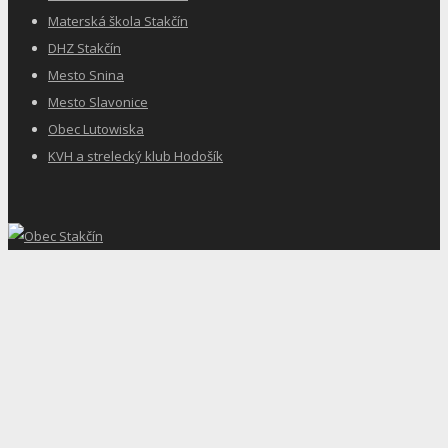
Materská škola Stakčín
DHZ Stakčín
Mesto Snina
Mesto Slavonice
Obec Lutowiska
KVH a strelecký klub Hodošík