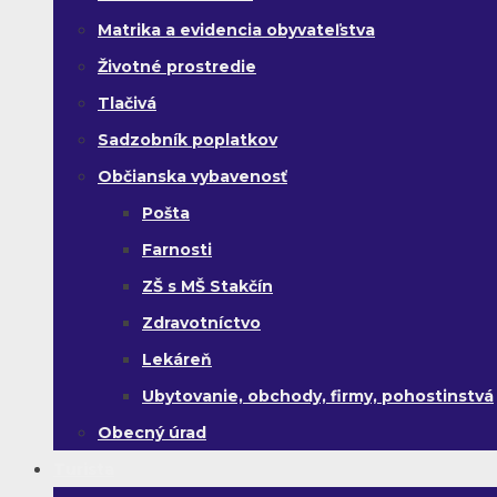
Matrika a evidencia obyvateľstva
Životné prostredie
Tlačivá
Sadzobník poplatkov
Občianska vybavenosť
Pošta
Farnosti
ZŠ s MŠ Stakčín
Zdravotníctvo
Lekáreň
Ubytovanie, obchody, firmy, pohostinstvá
Obecný úrad
Turista