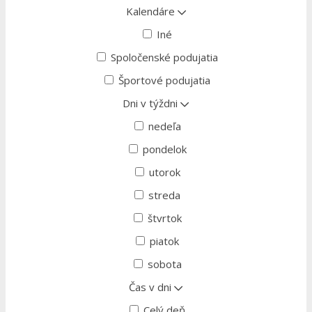
Kalendáre
Iné
Spoločenské podujatia
Športové podujatia
Dni v týždni
nedeľa
pondelok
utorok
streda
štvrtok
piatok
sobota
Čas v dni
Celý deň