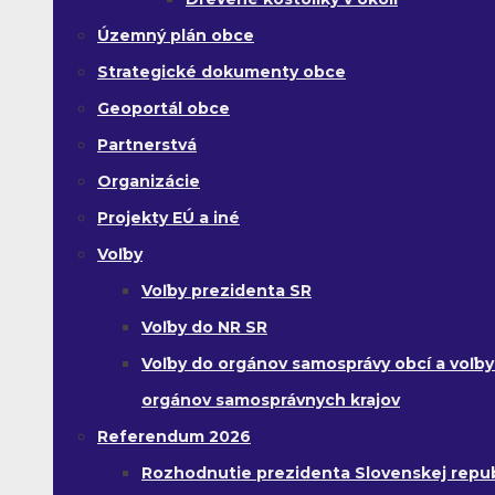
Územný plán obce
Strategické dokumenty obce
Geoportál obce
Partnerstvá
Organizácie
Projekty EÚ a iné
Voľby
Voľby prezidenta SR
Voľby do NR SR
Voľby do orgánov samosprávy obcí a voľby
orgánov samosprávnych krajov
Referendum 2026
Rozhodnutie prezidenta Slovenskej republ