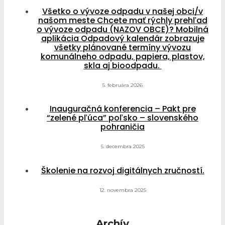
Všetko o vývoze odpadu v našej obci/v
našom meste Chcete mať rýchly prehľad
o vývoze odpadu (NAZOV OBCE)? Mobilná
aplikácia Odpadový kalendár zobrazuje
všetky plánované termíny vývozu
komunálneho odpadu, papiera, plastov,
skla aj bioodpadu.
5. februára 2026
Inauguračná konferencia – Pakt pre
“zelené pľúca” poľsko – slovenského
pohraničia
5. decembra 2025
Školenie na rozvoj digitálnych zručností.
12. novembra 2025
Archív