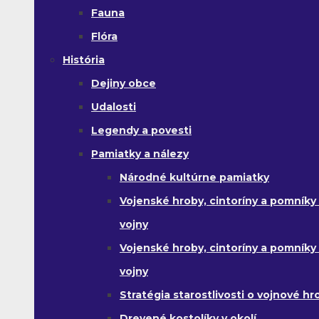
Fauna
Flóra
História
Dejiny obce
Udalosti
Legendy a povesti
Pamiatky a nálezy
Národné kultúrne pamiatky
Vojenské hroby, cintoríny a pomníky z
vojny
Vojenské hroby, cintoríny a pomníky z 
vojny
Stratégia starostlivosti o vojnové hr
Drevené kostolíky v okolí