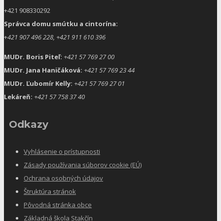
+421 908330292
Správca domu smútku a cintorína:
+
421 907 496 228, +421 911 610 396
MUDr. Boris Piteľ:
+421 57 769 27 00
MUDr. Jana Haničáková:
+421 57 769 23 44
MUDr. Ľubomír Kelly:
+421 57 769 27 01
Lekáreň:
+421 57 758 37 40
Odkazy
Vyhlásenie o prístupnosti
Zásady používania súborov cookie (EÚ)
Ochrana osobných údajov
Štruktúra stránok
Pôvodná stránka obce
Základná škola Stakčín