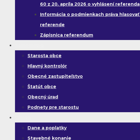
60 z 20. apríla 2026 o vyhlásení referenda
Informácia o podmienkach práva hlasovať
referende
Zápisnica referendum
Samospráva
Starosta obce
Hlavný kontrolór
Obecné zastupiteľstvo
Štatút obce
Obecný úrad
Podnety pre starostu
Občan
Dane a poplatky
Stavebné konanie