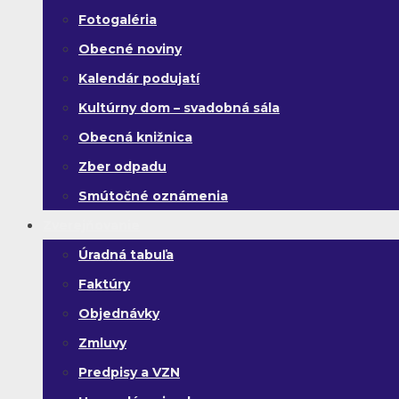
Fotogaléria
Obecné noviny
Kalendár podujatí
Kultúrny dom – svadobná sála
Obecná knižnica
Zber odpadu
Smútočné oznámenia
Zverejňovanie
Úradná tabuľa
Faktúry
Objednávky
Zmluvy
Predpisy a VZN