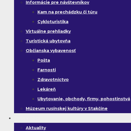
Informácie pre návštevníkov
Kam na prechádzku či túru
Cykloturistika
Virtuálne prehliadky
Turistická ubytovňa
Občianska vybavenosť
Pošta
Farnosti
Zdravotníctvo
Lekáreň
Ubytovanie, obchody, firmy, pohostinstvá
Múzeum rusínskej kultúry v Stakčíne
Život v obci
Aktuality