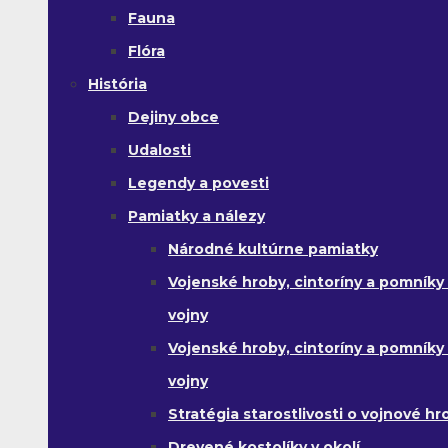
Fauna
Flóra
História
Dejiny obce
Udalosti
Legendy a povesti
Pamiatky a nálezy
Národné kultúrne pamiatky
Vojenské hroby, cintoríny a pomníky z
vojny
Vojenské hroby, cintoríny a pomníky z 
vojny
Stratégia starostlivosti o vojnové hr
Drevené kostolíky v okolí