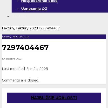
Hospodárenie obce
Uznesenia OZ
Kontakt
Faktúry
,
Faktúry 2023
7297404467
Faktúry
•
Faktúry 2023
7297404467
30. októbra 2023
Last modified: 5. mája 2025
Comments are closed.
NAJBLIŽŠIE UDALOSTI