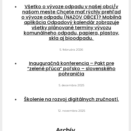
Všetko o vývoze odpadu v našej obci/v
našom meste Chcete mať rýchly prehľad
o vývoze odpadu (NAZOV OBCE)? Mobilná
aplikácia Odpadový kalendár zobrazuje
všetky plánované termíny vývozu
komunálneho odpadu, papiera, plastov,
skla aj bioodpadu.
5. februára 2026
Inauguračná konferencia – Pakt pre
“zelené pľúca” poľsko – slovenského
pohraničia
5. decembra 2025
Školenie na rozvoj digitálnych zručností.
12. novembra 2025
Archív