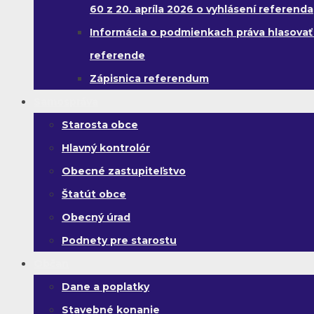
60 z 20. apríla 2026 o vyhlásení referenda
Informácia o podmienkach práva hlasovať
referende
Zápisnica referendum
Samospráva
Starosta obce
Hlavný kontrolór
Obecné zastupiteľstvo
Štatút obce
Obecný úrad
Podnety pre starostu
Občan
Dane a poplatky
Stavebné konanie