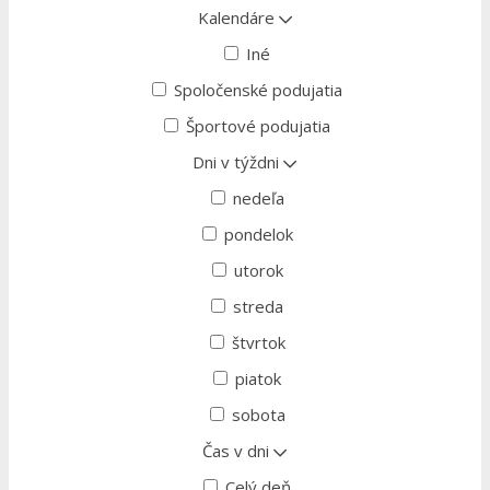
Kalendáre
Iné
Spoločenské podujatia
Športové podujatia
Dni v týždni
nedeľa
pondelok
utorok
streda
štvrtok
piatok
sobota
Čas v dni
Celý deň