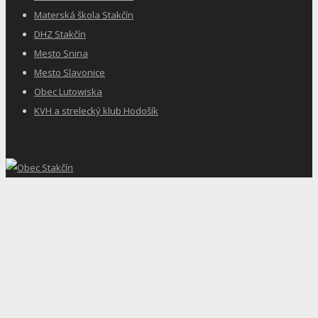
Materská škola Stakčín
DHZ Stakčín
Mesto Snina
Mesto Slavonice
Obec Lutowiska
KVH a strelecký klub Hodošík