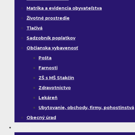
Matrika a evidencia obyvateľstva
Životné prostredie
Tlačivá
Sadzobník poplatkov
Občianska vybavenosť
Pošta
Farnosti
ZŠ s MŠ Stakčín
Zdravotníctvo
Lekáreň
Ubytovanie, obchody, firmy, pohostinstvá
Obecný úrad
Turista