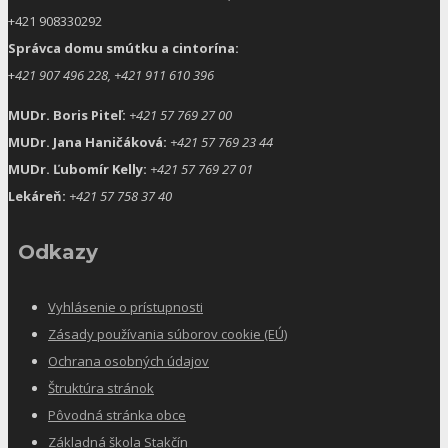
+421 908330292
Správca domu smútku a cintorína:
+
421 907 496 228, +421 911 610 396
MUDr. Boris Piteľ:
+421 57 769 27 00
MUDr. Jana Haničáková:
+421 57 769 23 44
MUDr. Ľubomír Kelly:
+421 57 769 27 01
Lekáreň:
+421 57 758 37 40
Odkazy
Vyhlásenie o prístupnosti
Zásady používania súborov cookie (EÚ)
Ochrana osobných údajov
Štruktúra stránok
Pôvodná stránka obce
Základná škola Stakčín