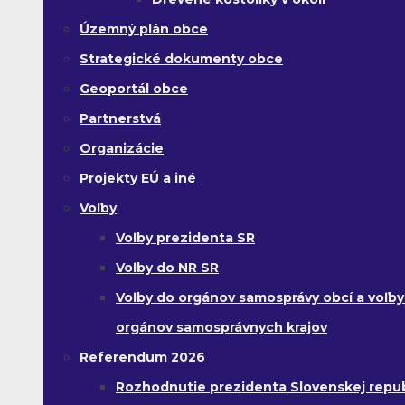
Územný plán obce
Strategické dokumenty obce
Geoportál obce
Partnerstvá
Organizácie
Projekty EÚ a iné
Voľby
Voľby prezidenta SR
Voľby do NR SR
Voľby do orgánov samosprávy obcí a voľby
orgánov samosprávnych krajov
Referendum 2026
Rozhodnutie prezidenta Slovenskej republ