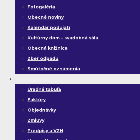
Fotogaléria
Obecné noviny
Kalendár podujatí
Kultúrny dom – svadobná sála
Obecná knižnica
Zber odpadu
Smútočné oznámenia
Zverejňovanie
Úradná tabuľa
Faktúry
Objednávky
Zmluvy
Predpisy a VZN