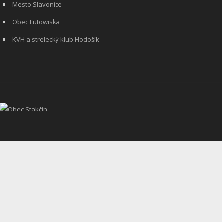
Mesto Slavonice
Obec Lutowiska
KVH a strelecký klub Hodošík