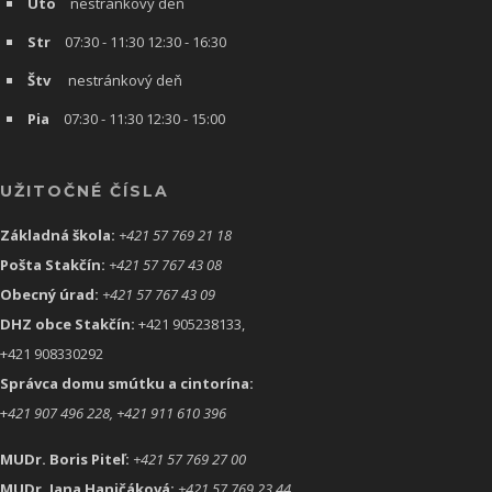
Uto
nestránkový deň
Str
07:30 - 11:30 12:30 - 16:30
Štv
nestránkový deň
Pia
07:30 - 11:30 12:30 - 15:00
UŽITOČNÉ ČÍSLA
Základná škola:
+421 57 769 21 18
Pošta Stakčín:
+421 57 767 43 08
Obecný úrad:
+421 57 767 43 09
DHZ obce Stakčín:
+421 905238133,
+421 908330292
Správca domu smútku a cintorína:
+
421 907 496 228, +421 911 610 396
MUDr. Boris Piteľ:
+421 57 769 27 00
MUDr. Jana Haničáková:
+421 57 769 23 44