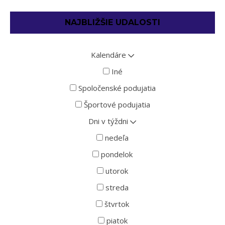
NAJBLIŽŠIE UDALOSTI
Kalendáre
Iné
Spoločenské podujatia
Športové podujatia
Dni v týždni
nedeľa
pondelok
utorok
streda
štvrtok
piatok