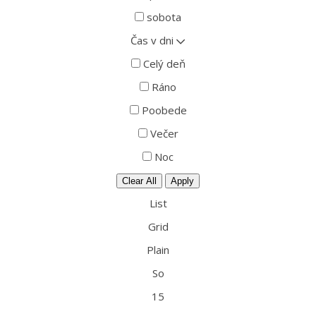
sobota
Čas v dni
Celý deň
Ráno
Poobede
Večer
Noc
Clear All
Apply
List
Grid
Plain
So
15