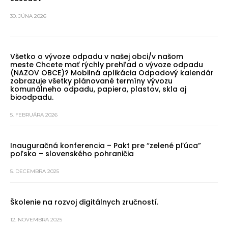
30. JÚNA 2026
Všetko o vývoze odpadu v našej obci/v našom
meste Chcete mať rýchly prehľad o vývoze odpadu
(NAZOV OBCE)? Mobilná aplikácia Odpadový kalendár
zobrazuje všetky plánované termíny vývozu
komunálneho odpadu, papiera, plastov, skla aj
bioodpadu.
5. FEBRUÁRA 2026
Inauguračná konferencia – Pakt pre “zelené pľúca”
poľsko – slovenského pohraničia
5. DECEMBRA 2025
Školenie na rozvoj digitálnych zručností.
12. NOVEMBRA 2025