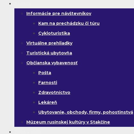
Turista
Informácie pre návštevníkov
Kam na prechádzku či túru
Cykloturistika
Virtuálne prehliadky
Turistická ubytovňa
Občianska vybavenosť
Pošta
Farnosti
Zdravotníctvo
Lekáreň
Ubytovanie, obchody, firmy, pohostinstvá
Múzeum rusínskej kultúry v Stakčíne
Život v obci