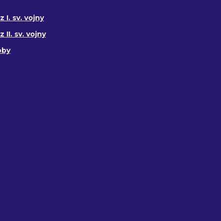
 I. sv. vojny
II. sv. vojny
oby