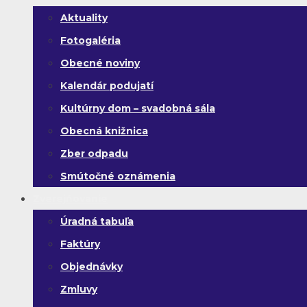
Aktuality
Fotogaléria
Obecné noviny
Kalendár podujatí
Kultúrny dom – svadobná sála
Obecná knižnica
Zber odpadu
Smútočné oznámenia
Zverejňovanie
Úradná tabuľa
Faktúry
Objednávky
Zmluvy