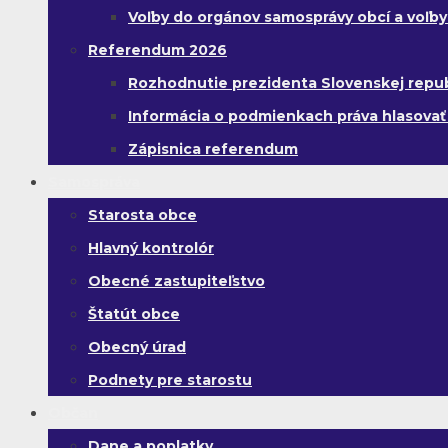
Voľby do orgánov samosprávy obcí a voľb
Referendum 2026
Rozhodnutie prezidenta Slovenskej republi
Informácia o podmienkach práva hlasovať
Zápisnica referendum
Samospráva
Starosta obce
Hlavný kontrolór
Obecné zastupiteľstvo
Štatút obce
Obecný úrad
Podnety pre starostu
Občan
Dane a poplatky