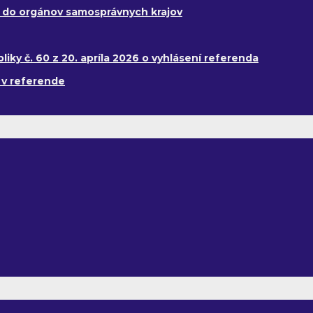
y do orgánov samosprávnych krajov
ky č. 60 z 20. apríla 2026 o vyhlásení referenda
 v referende