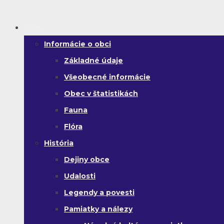
Obec
Informácie o obci
Základné údaje
Všeobecné informácie
Obec v štatistikách
Fauna
Flóra
História
Dejiny obce
Udalosti
Legendy a povesti
Pamiatky a nálezy