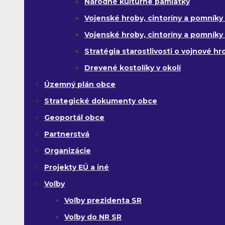
Národné kultúrne pamiatky
Vojenské hroby, cintoríny a pomníky z
Vojenské hroby, cintoríny a pomníky z 
Stratégia starostlivosti o vojnové hr
Drevené kostolíky v okolí
Územný plán obce
Strategické dokumenty obce
Geoportál obce
Partnerstvá
Organizácie
Projekty EÚ a iné
Voľby
Voľby prezidenta SR
Voľby do NR SR