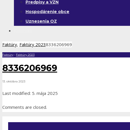
Predpisy a VZN
Hospodárenie obce
Uznesenia OZ
Kontakt
Faktúry
,
Faktúry 2023
8336206969
Faktúry
•
Faktúry 2023
8336206969
13. októbra 2023
Last modified: 5. mája 2025
Comments are closed.