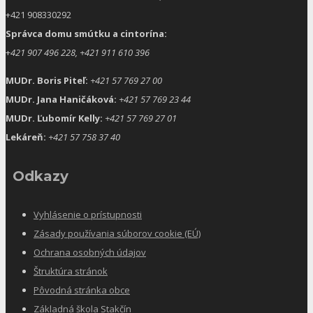
+421 908330292
Správca domu smútku a cintorína:
+
421 907 496 228, +421 911 610 396
MUDr. Boris Piteľ:
+421 57 769 27 00
MUDr. Jana Haničáková:
+421 57 769 23 44
MUDr. Ľubomír Kelly:
+421 57 769 27 01
Lekáreň:
+421 57 758 37 40
Odkazy
Vyhlásenie o prístupnosti
Zásady používania súborov cookie (EÚ)
Ochrana osobných údajov
Štruktúra stránok
Pôvodná stránka obce
Základná škola Stakčín