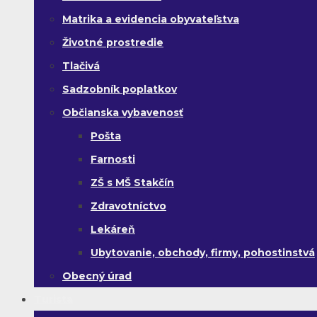
Matrika a evidencia obyvateľstva
Životné prostredie
Tlačivá
Sadzobník poplatkov
Občianska vybavenosť
Pošta
Farnosti
ZŠ s MŠ Stakčín
Zdravotníctvo
Lekáreň
Ubytovanie, obchody, firmy, pohostinstvá
Obecný úrad
Turista