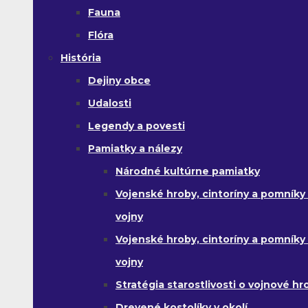
Fauna
Flóra
História
Dejiny obce
Udalosti
Legendy a povesti
Pamiatky a nálezy
Národné kultúrne pamiatky
Vojenské hroby, cintoríny a pomníky z
vojny
Vojenské hroby, cintoríny a pomníky z 
vojny
Stratégia starostlivosti o vojnové hr
Drevené kostolíky v okolí