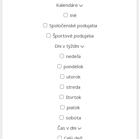
Kalendáre
Iné
Spoločenské podujatia
Športové podujatia
Dni v týždni
nedeľa
pondelok
utorok
streda
štvrtok
piatok
sobota
Čas v dni
Celý deň