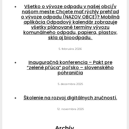
Všetko o vývoze odpadu v našej obci/v
našom meste Chcete mať rýchly prehľad
o vývoze odpadu (NAZOV OBCE)? Mobilná
aplikácia Odpadový kalendár zobrazuje
všetky plánované termíny vývozu
komunálneho odpadu, papiera, plastov,
skla aj bioodpadu.
5. februára 2026
Inauguračná konferencia – Pakt pre
“zelené pľúca” poľsko – slovenského
pohraničia
5. decembra 2025
Školenie na rozvoj digitálnych zručností.
12. novembra 2025
Archív