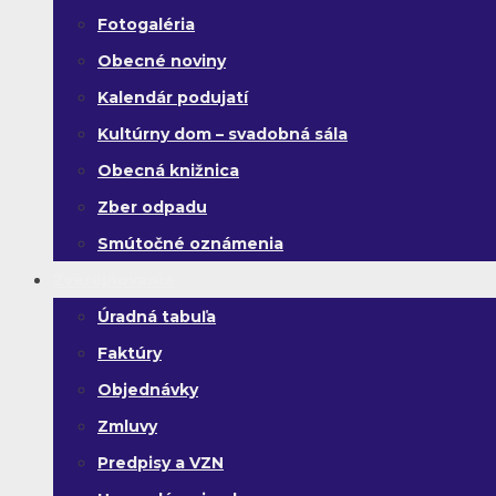
Fotogaléria
Obecné noviny
Kalendár podujatí
Kultúrny dom – svadobná sála
Obecná knižnica
Zber odpadu
Smútočné oznámenia
Zverejňovanie
Úradná tabuľa
Faktúry
Objednávky
Zmluvy
Predpisy a VZN