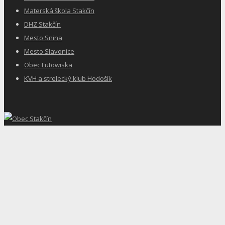
Materská škola Stakčín
DHZ Stakčín
Mesto Snina
Mesto Slavonice
Obec Lutowiska
KVH a strelecký klub Hodošík