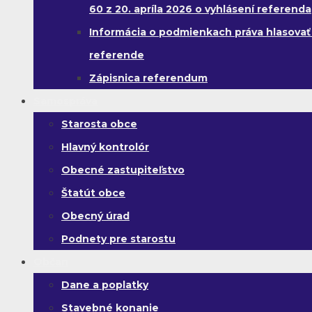
60 z 20. apríla 2026 o vyhlásení referenda
Informácia o podmienkach práva hlasovať
referende
Zápisnica referendum
Samospráva
Starosta obce
Hlavný kontrolór
Obecné zastupiteľstvo
Štatút obce
Obecný úrad
Podnety pre starostu
Občan
Dane a poplatky
Stavebné konanie