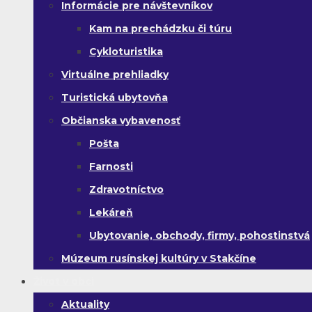
Informácie pre návštevníkov
Kam na prechádzku či túru
Cykloturistika
Virtuálne prehliadky
Turistická ubytovňa
Občianska vybavenosť
Pošta
Farnosti
Zdravotníctvo
Lekáreň
Ubytovanie, obchody, firmy, pohostinstvá
Múzeum rusínskej kultúry v Stakčíne
Život v obci
Aktuality