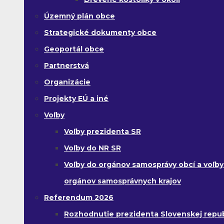
Územný plán obce
Strategické dokumenty obce
Geoportál obce
Partnerstvá
Organizácie
Projekty EÚ a iné
Voľby
Voľby prezidenta SR
Voľby do NR SR
Voľby do orgánov samosprávy obcí a voľby
orgánov samosprávnych krajov
Referendum 2026
Rozhodnutie prezidenta Slovenskej republ