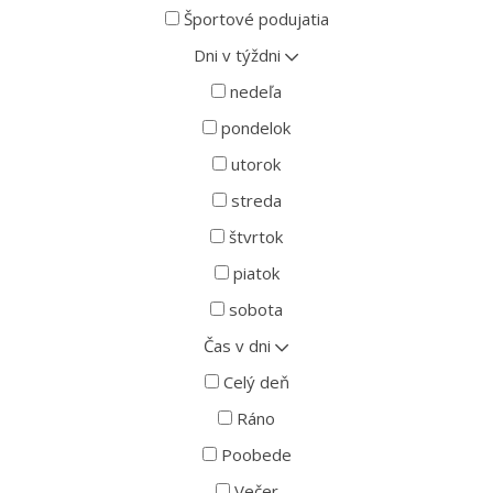
Športové podujatia
Dni v týždni
nedeľa
pondelok
utorok
streda
štvrtok
piatok
sobota
Čas v dni
Celý deň
Ráno
Poobede
Večer