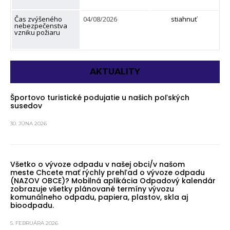
Čas zvýšeného
04/08/2026
stiahnuť
nebezpečenstva
vzniku požiaru
AKTUALITY
Športovo turistické podujatie u našich poľských
susedov
30. JÚNA 2026
Všetko o vývoze odpadu v našej obci/v našom
meste Chcete mať rýchly prehľad o vývoze odpadu
(NAZOV OBCE)? Mobilná aplikácia Odpadový kalendár
zobrazuje všetky plánované termíny vývozu
komunálneho odpadu, papiera, plastov, skla aj
bioodpadu.
5. FEBRUÁRA 2026