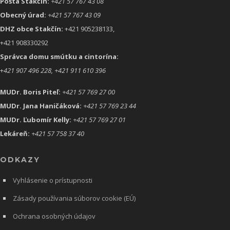
Pošta Stakčín:
+421 57 767 43 08
Obecný úrad:
+421 57 767 43 09
DHZ obce Stakčín:
+421 905238133,
+421 908330292
Správca domu smútku a cintorína:
+
421 907 496 228, +421 911 610 396
MUDr. Boris Piteľ:
+421 57 769 27 00
MUDr. Jana Haničáková:
+421 57 769 23 44
MUDr. Ľubomír Kelly:
+421 57 769 27 01
Lekáreň:
+421 57 758 37 40
ODKAZY
Vyhlásenie o prístupnosti
Zásady používania súborov cookie (EÚ)
Ochrana osobných údajov