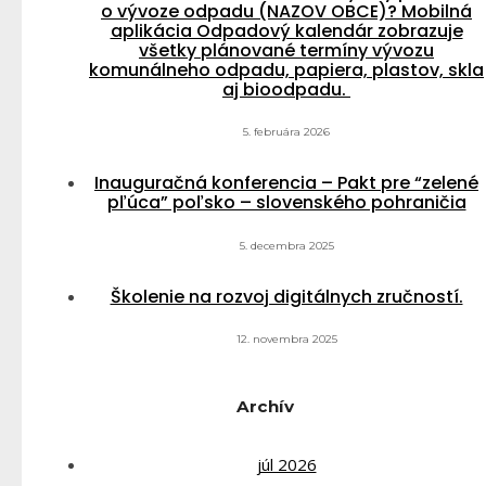
o vývoze odpadu (NAZOV OBCE)? Mobilná
aplikácia Odpadový kalendár zobrazuje
všetky plánované termíny vývozu
komunálneho odpadu, papiera, plastov, skla
aj bioodpadu.
5. februára 2026
Inauguračná konferencia – Pakt pre “zelené
pľúca” poľsko – slovenského pohraničia
5. decembra 2025
Školenie na rozvoj digitálnych zručností.
12. novembra 2025
Archív
júl 2026