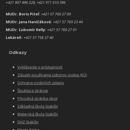
+
421 907 496 228, +421 911 610 396
MUDr. Boris Piteľ:
+421 57 769 27 00
MUDr. Jana Haničáková:
+421 57 769 23 44
MUDr. Ľubomír Kelly:
+421 57 769 27 01
Lekáreň:
+421 57 758 37 40
Odkazy
Vyhlásenie o prístupnosti
Zásady používania súborov cookie (EÚ)
Ochrana osobných údajov
Štruktúra stránok
Pôvodná stránka obce
Základná škola Stakčín
Materská škola Stakčín
DHZ Stakčín
Mesto Snina