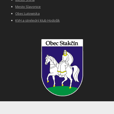
Mesto Slavonice
Obec Lutowiska
KVH a strelecký klub Hodošík