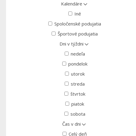
Kalendáre
Iné
Spoločenské podujatia
Športové podujatia
Dni v týždni
nedeľa
pondelok
utorok
streda
štvrtok
piatok
sobota
Čas v dni
Celý deň