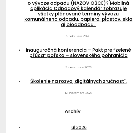
o vývoze odpadu (NAZOV OBCE)? Mobilná
aplikácia Odpadový kalendár zobrazuje
všetky plánované termíny vývozu
komunálneho odpadu, papiera, plastov, skla
aj bioodpadu.
5. februára 2026
Inauguračná konferencia – Pakt pre “zelené
pľúca” poľsko – slovenského pohraničia
5. decembra 2025
Školenie na rozvoj digitálnych zručností.
12. novembra 2025
Archív
júl 2026