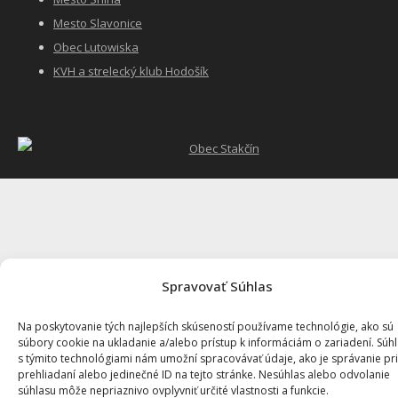
Mesto Slavonice
Obec Lutowiska
KVH a strelecký klub Hodošík
Spravovať Súhlas
Na poskytovanie tých najlepších skúseností používame technológie, ako sú
súbory cookie na ukladanie a/alebo prístup k informáciám o zariadení. Súh
s týmito technológiami nám umožní spracovávať údaje, ako je správanie pri
prehliadaní alebo jedinečné ID na tejto stránke. Nesúhlas alebo odvolanie
súhlasu môže nepriaznivo ovplyvniť určité vlastnosti a funkcie.