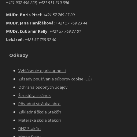
+
421 907 496 228, +421 911 610 396
MUDr. Boris Piteľ:
+421 57 769 27 00
MUDr. Jana Haničáková:
+421 57 769 23 44
MUDr. Ľubomír Kelly:
+421 57 769 27 01
Lekáreň:
+421 57 758 37 40
Odkazy
Vyhlásenie o prístupnosti
Zásady používania súborov cookie (EÚ)
Ochrana osobných údajov
Štruktúra stránok
Pôvodná stránka obce
Základná škola Stakčín
Materská škola Stakčín
DHZ Stakčín
Mesto Snina