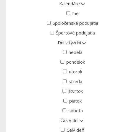
Kalendáre
Iné
Spoločenské podujatia
Športové podujatia
Dni v týždni
nedeľa
pondelok
utorok
streda
štvrtok
piatok
sobota
Čas v dni
Celý deň