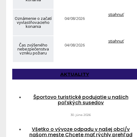
stiahnuť
Oznámenie o začatí
04/08/2026
vyvlastňovacieho
konania
stiahnuť
Čas zvýšeného
04/08/2026
nebezpečenstva
vzniku požiaru
AKTUALITY
Športovo turistické podujatie u našich
poľských susedov
30. júna 2026
Všetko o vývoze odpadu v našej obci/v
našom meste Chcete mať rýchly prehľad