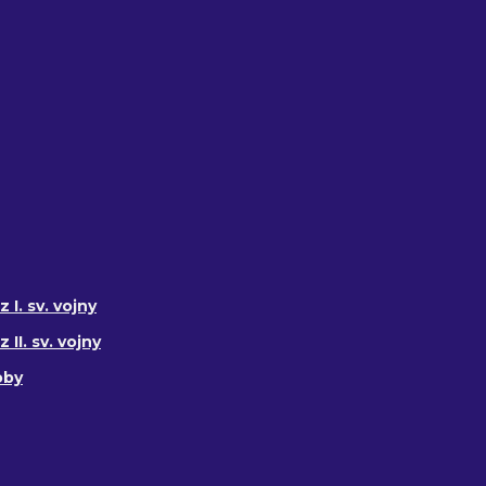
 I. sv. vojny
II. sv. vojny
oby