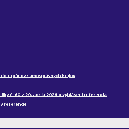
y do orgánov samosprávnych krajov
ky č. 60 z 20. apríla 2026 o vyhlásení referenda
 v referende