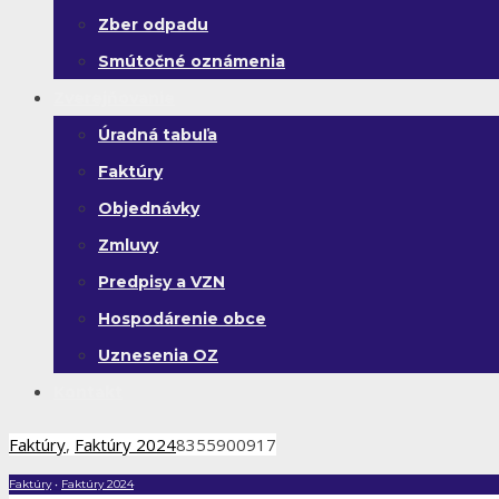
Zber odpadu
Smútočné oznámenia
Zverejňovanie
Úradná tabuľa
Faktúry
Objednávky
Zmluvy
Predpisy a VZN
Hospodárenie obce
Uznesenia OZ
Kontakt
Faktúry
,
Faktúry 2024
8355900917
Faktúry
•
Faktúry 2024