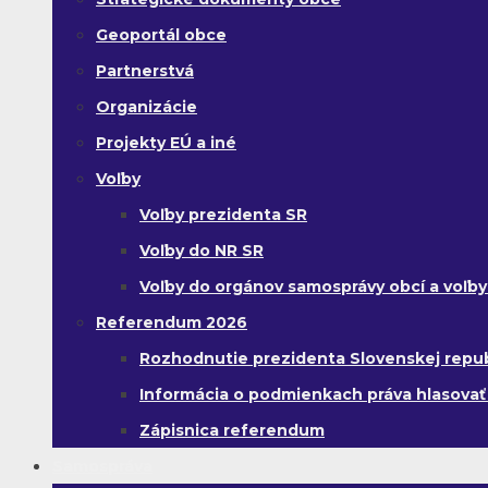
Geoportál obce
Partnerstvá
Organizácie
Projekty EÚ a iné
Voľby
Voľby prezidenta SR
Voľby do NR SR
Voľby do orgánov samosprávy obcí a voľb
Referendum 2026
Rozhodnutie prezidenta Slovenskej republi
Informácia o podmienkach práva hlasovať
Zápisnica referendum
Samospráva