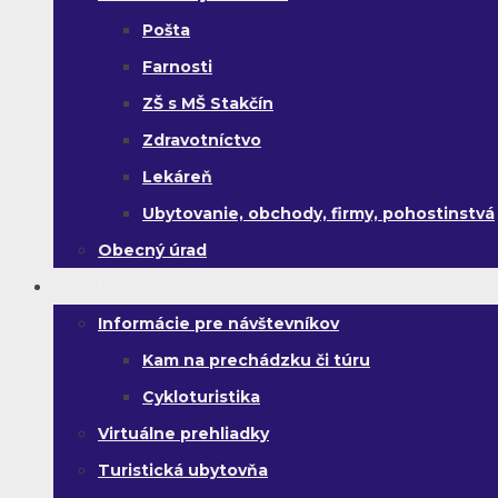
Pošta
Farnosti
ZŠ s MŠ Stakčín
Zdravotníctvo
Lekáreň
Ubytovanie, obchody, firmy, pohostinstvá
Obecný úrad
Turista
Informácie pre návštevníkov
Kam na prechádzku či túru
Cykloturistika
Virtuálne prehliadky
Turistická ubytovňa