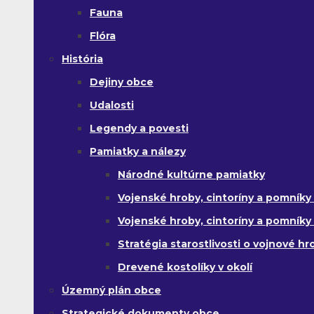
Fauna
Flóra
História
Dejiny obce
Udalosti
Legendy a povesti
Pamiatky a nálezy
Národné kultúrne pamiatky
Vojenské hroby, cintoríny a pomníky z
Vojenské hroby, cintoríny a pomníky z 
Stratégia starostlivosti o vojnové hr
Drevené kostolíky v okolí
Územný plán obce
Strategické dokumenty obce