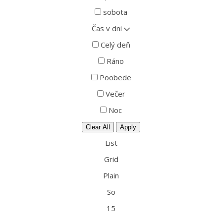
sobota
Čas v dni
Celý deň
Ráno
Poobede
Večer
Noc
Clear All
Apply
List
Grid
Plain
So
15