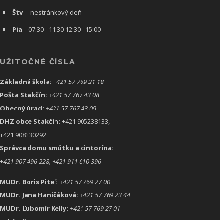
Štv
nestránkový deň
Pia
07:30 - 11:30 12:30 - 15:00
UŽITOČNÉ ČÍSLA
Základná škola:
+421 57 769 21 18
Pošta Stakčín:
+421 57 767 43 08
Obecný úrad:
+421 57 767 43 09
DHZ obce Stakčín:
+421 905238133,
+421 908330292
Správca domu smútku a cintorína:
+
421 907 496 228, +421 911 610 396
MUDr. Boris Piteľ:
+421 57 769 27 00
MUDr. Jana Haničáková:
+421 57 769 23 44
MUDr. Ľubomír Kelly:
+421 57 769 27 01