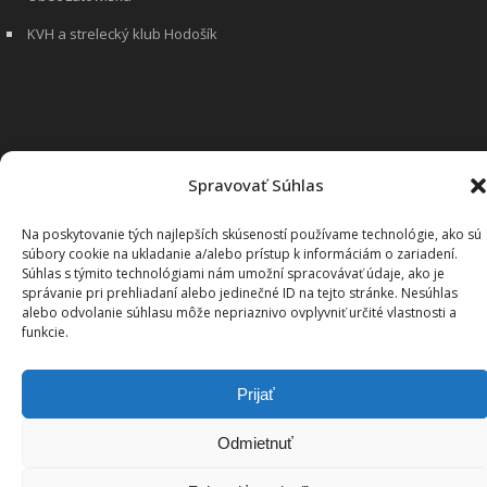
KVH a strelecký klub Hodošík
Spravovať Súhlas
Na poskytovanie tých najlepších skúseností používame technológie, ako sú
súbory cookie na ukladanie a/alebo prístup k informáciám o zariadení.
Súhlas s týmito technológiami nám umožní spracovávať údaje, ako je
správanie pri prehliadaní alebo jedinečné ID na tejto stránke. Nesúhlas
alebo odvolanie súhlasu môže nepriaznivo ovplyvniť určité vlastnosti a
funkcie.
Prijať
Odmietnuť