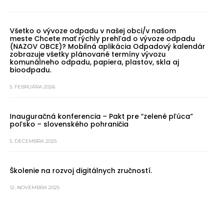
Všetko o vývoze odpadu v našej obci/v našom
meste Chcete mať rýchly prehľad o vývoze odpadu
(NAZOV OBCE)? Mobilná aplikácia Odpadový kalendár
zobrazuje všetky plánované termíny vývozu
komunálneho odpadu, papiera, plastov, skla aj
bioodpadu.
5. FEBRUÁRA 2026
Inauguračná konferencia – Pakt pre “zelené pľúca”
poľsko – slovenského pohraničia
5. DECEMBRA 2025
Školenie na rozvoj digitálnych zručností.
12. NOVEMBRA 2025