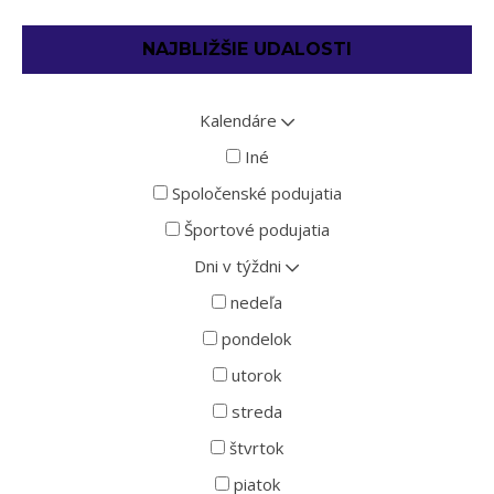
NAJBLIŽŠIE UDALOSTI
Kalendáre
Iné
Spoločenské podujatia
Športové podujatia
Dni v týždni
nedeľa
pondelok
utorok
streda
štvrtok
piatok