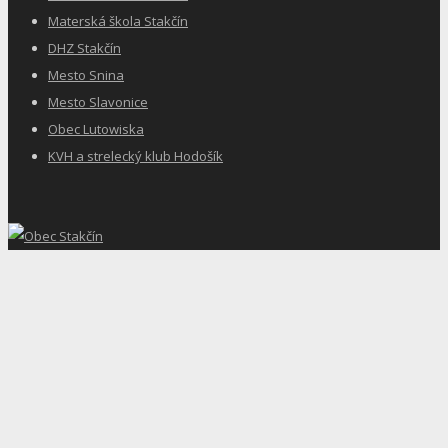
Materská škola Stakčín
DHZ Stakčín
Mesto Snina
Mesto Slavonice
Obec Lutowiska
KVH a strelecký klub Hodošík