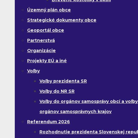
Územný plán obce
Strategické dokumenty obce
Geoportál obce
Partnerstvá
Organizácie
Projekty EÚ a iné
Voľby
Voľby prezidenta SR
Voľby do NR SR
Voľby do orgánov samosprávy obcí a voľby
orgánov samosprávnych krajov
Referendum 2026
Rozhodnutie prezidenta Slovenskej republ