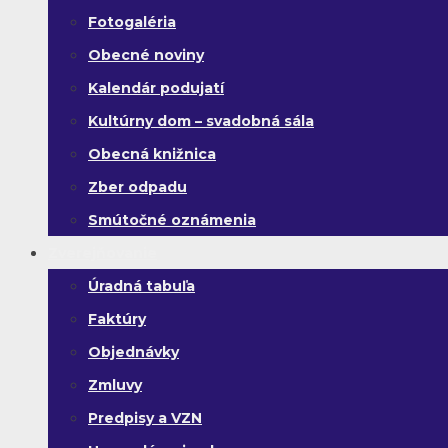
Fotogaléria
Obecné noviny
Kalendár podujatí
Kultúrny dom – svadobná sála
Obecná knižnica
Zber odpadu
Smútočné oznámenia
Zverejňovanie
Úradná tabuľa
Faktúry
Objednávky
Zmluvy
Predpisy a VZN