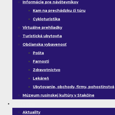
Informácie pre návštevníkov
Kam na prechádzku či túru
Cykloturistika
Virtuálne prehliadky
Turistická ubytovňa
Občianska vybavenosť
Pošta
Farnosti
Zdravotníctvo
Lekáreň
Ubytovanie, obchody, firmy, pohostinstvá
Múzeum rusínskej kultúry v Stakčíne
Život v obci
Aktuality