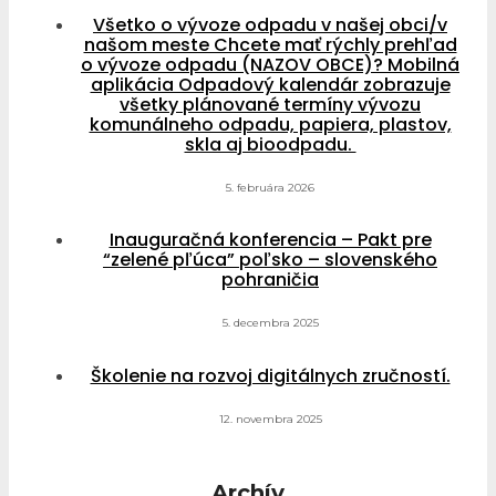
Všetko o vývoze odpadu v našej obci/v
našom meste Chcete mať rýchly prehľad
o vývoze odpadu (NAZOV OBCE)? Mobilná
aplikácia Odpadový kalendár zobrazuje
všetky plánované termíny vývozu
komunálneho odpadu, papiera, plastov,
skla aj bioodpadu.
5. februára 2026
Inauguračná konferencia – Pakt pre
“zelené pľúca” poľsko – slovenského
pohraničia
5. decembra 2025
Školenie na rozvoj digitálnych zručností.
12. novembra 2025
Archív