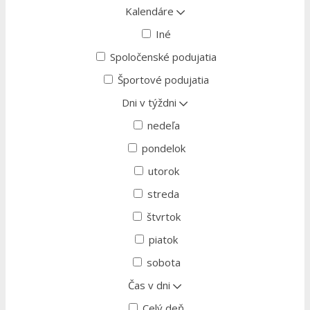
Kalendáre
Iné
Spoločenské podujatia
Športové podujatia
Dni v týždni
nedeľa
pondelok
utorok
streda
štvrtok
piatok
sobota
Čas v dni
Celý deň