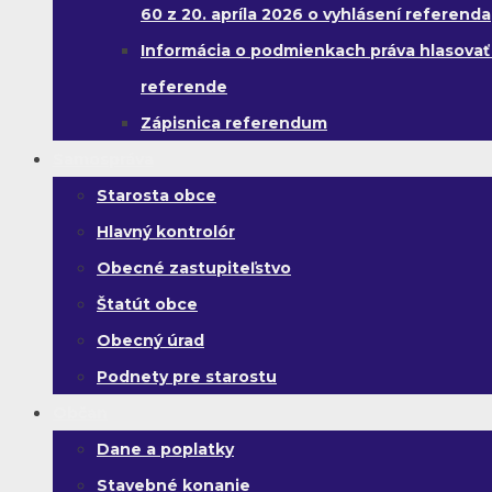
60 z 20. apríla 2026 o vyhlásení referenda
Informácia o podmienkach práva hlasovať
referende
Zápisnica referendum
Samospráva
Starosta obce
Hlavný kontrolór
Obecné zastupiteľstvo
Štatút obce
Obecný úrad
Podnety pre starostu
Občan
Dane a poplatky
Stavebné konanie