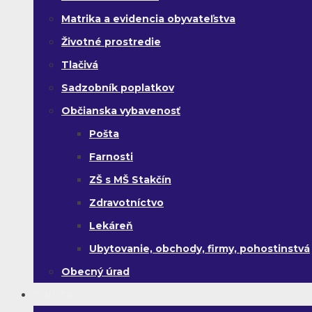
Matrika a evidencia obyvateľstva
Životné prostredie
Tlačivá
Sadzobník poplatkov
Občianska vybavenosť
Pošta
Farnosti
ZŠ s MŠ Stakčín
Zdravotníctvo
Lekáreň
Ubytovanie, obchody, firmy, pohostinstvá
Obecný úrad
Turista