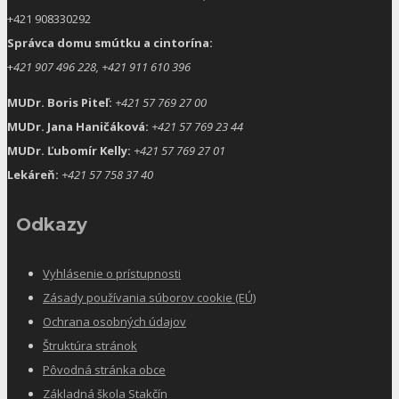
+421 908330292
Správca domu smútku a cintorína:
+
421 907 496 228, +421 911 610 396
MUDr. Boris Piteľ:
+421 57 769 27 00
MUDr. Jana Haničáková:
+421 57 769 23 44
MUDr. Ľubomír Kelly:
+421 57 769 27 01
Lekáreň:
+421 57 758 37 40
Odkazy
Vyhlásenie o prístupnosti
Zásady používania súborov cookie (EÚ)
Ochrana osobných údajov
Štruktúra stránok
Pôvodná stránka obce
Základná škola Stakčín