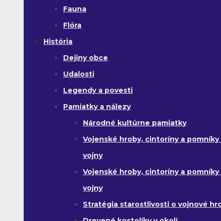
Fauna
Flóra
História
Dejiny obce
Udalosti
Legendy a povesti
Pamiatky a nálezy
Národné kultúrne pamiatky
Vojenské hroby, cintoríny a pomníky z
vojny
Vojenské hroby, cintoríny a pomníky z 
vojny
Stratégia starostlivosti o vojnové hr
Drevené kostolíky v okolí