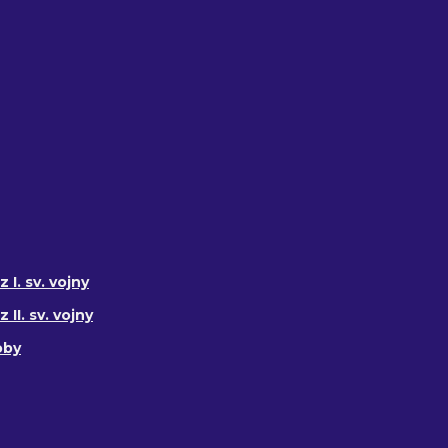
 I. sv. vojny
II. sv. vojny
oby