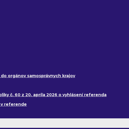
y do orgánov samosprávnych krajov
ky č. 60 z 20. apríla 2026 o vyhlásení referenda
 v referende