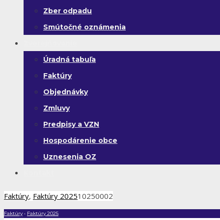
Zber odpadu
Smútočné oznámenia
Zverejňovanie
Úradná tabuľa
Faktúry
Objednávky
Zmluvy
Predpisy a VZN
Hospodárenie obce
Uznesenia OZ
Kontakt
Faktúry
,
Faktúry 2025
10250002
Faktúry
•
Faktúry 2025