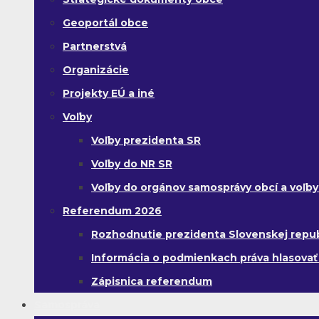
Geoportál obce
Partnerstvá
Organizácie
Projekty EÚ a iné
Voľby
Voľby prezidenta SR
Voľby do NR SR
Voľby do orgánov samosprávy obcí a voľb
Referendum 2026
Rozhodnutie prezidenta Slovenskej republi
Informácia o podmienkach práva hlasovať
Zápisnica referendum
Samospráva