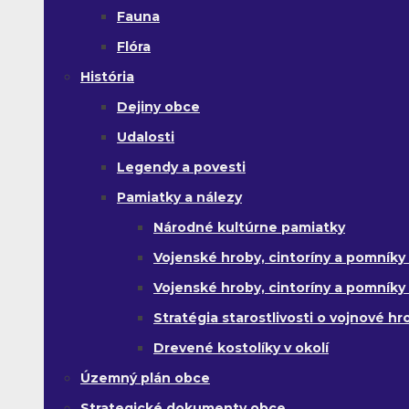
Fauna
Flóra
História
Dejiny obce
Udalosti
Legendy a povesti
Pamiatky a nálezy
Národné kultúrne pamiatky
Vojenské hroby, cintoríny a pomníky z
Vojenské hroby, cintoríny a pomníky z 
Stratégia starostlivosti o vojnové hr
Drevené kostolíky v okolí
Územný plán obce
Strategické dokumenty obce