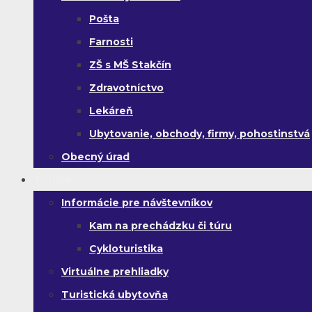
Pošta
Farnosti
ZŠ s MŠ Stakčín
Zdravotníctvo
Lekáreň
Ubytovanie, obchody, firmy, pohostinstvá
Obecný úrad
Turista
Informácie pre návštevníkov
Kam na prechádzku či túru
Cykloturistika
Virtuálne prehliadky
Turistická ubytovňa