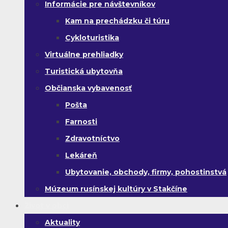
Informácie pre návštevníkov
Kam na prechádzku či túru
Cykloturistika
Virtuálne prehliadky
Turistická ubytovňa
Občianska vybavenosť
Pošta
Farnosti
Zdravotníctvo
Lekáreň
Ubytovanie, obchody, firmy, pohostinstvá
Múzeum rusínskej kultúry v Stakčíne
Život v obci
Aktuality