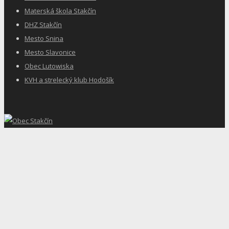
Materská škola Stakčín
DHZ Stakčín
Mesto Snina
Mesto Slavonice
Obec Lutowiska
KVH a strelecký klub Hodošík