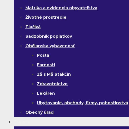
Matrika a evidencia obyvateľstva
Životné prostredie
Tlačivá
Sadzobník poplatkov
Občianska vybavenosť
Pošta
Farnosti
ZŠ s MŠ Stakčín
Zdravotníctvo
Lekáreň
Ubytovanie, obchody, firmy, pohostinstvá
Obecný úrad
Turista