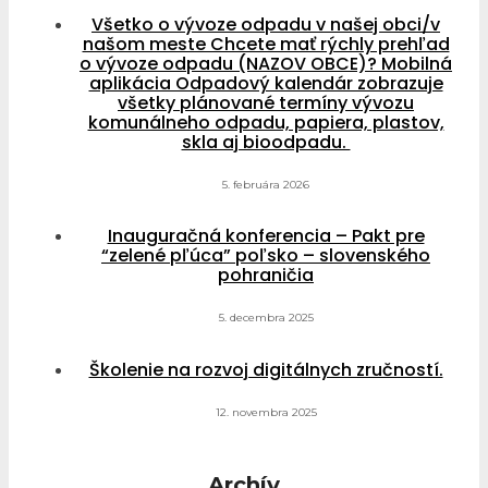
Všetko o vývoze odpadu v našej obci/v
našom meste Chcete mať rýchly prehľad
o vývoze odpadu (NAZOV OBCE)? Mobilná
aplikácia Odpadový kalendár zobrazuje
všetky plánované termíny vývozu
komunálneho odpadu, papiera, plastov,
skla aj bioodpadu.
5. februára 2026
Inauguračná konferencia – Pakt pre
“zelené pľúca” poľsko – slovenského
pohraničia
5. decembra 2025
Školenie na rozvoj digitálnych zručností.
12. novembra 2025
Archív