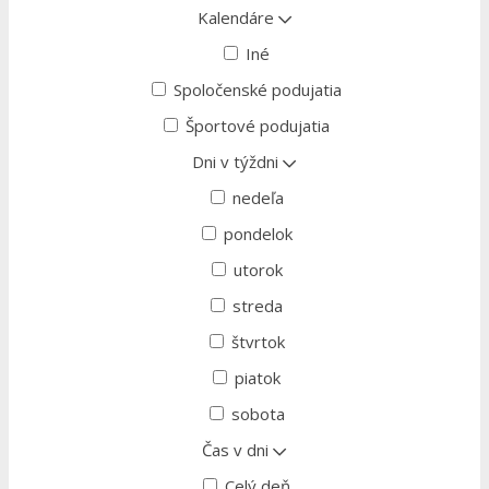
Kalendáre
Iné
Spoločenské podujatia
Športové podujatia
Dni v týždni
nedeľa
pondelok
utorok
streda
štvrtok
piatok
sobota
Čas v dni
Celý deň