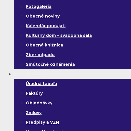
Fotogaléria
Obecné noviny
Kalendár podujatí
Kultúrny dom – svadobná sála
Obecná knižnica
Zber odpadu
Smútočné oznámenia
Zverejňovanie
Úradná tabuľa
Faktúry
Objednávky
Zmluvy
Predpisy a VZN