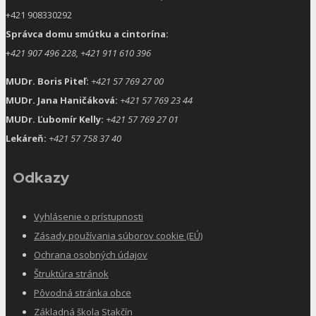
+421 908330292
Správca domu smútku a cintorína:
+
421 907 496 228, +421 911 610 396
MUDr. Boris Piteľ:
+421 57 769 27 00
MUDr. Jana Haničáková:
+421 57 769 23 44
MUDr. Ľubomír Kelly:
+421 57 769 27 01
Lekáreň:
+421 57 758 37 40
Odkazy
Vyhlásenie o prístupnosti
Zásady používania súborov cookie (EÚ)
Ochrana osobných údajov
Štruktúra stránok
Pôvodná stránka obce
Základná škola Stakčín