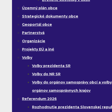
Územný plán obce
Strategické dokumenty obce
Geoportál obce
Partnerstvá
Organizácie
Projekty EÚ a iné
Voľby
Voľby prezidenta SR
Voľby do NR SR
Voľby do orgánov samosprávy obcí a voľby
orgánov samosprávnych krajov
Referendum 2026
Rozhodnutie prezidenta Slovenskej republ