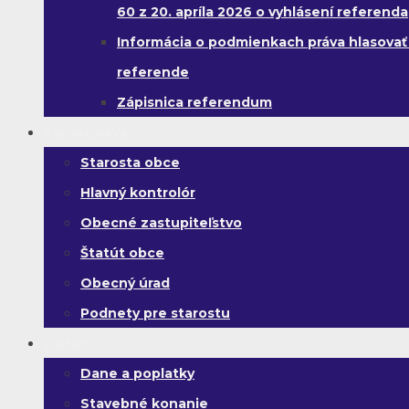
60 z 20. apríla 2026 o vyhlásení referenda
Informácia o podmienkach práva hlasovať
referende
Zápisnica referendum
Samospráva
Starosta obce
Hlavný kontrolór
Obecné zastupiteľstvo
Štatút obce
Obecný úrad
Podnety pre starostu
Občan
Dane a poplatky
Stavebné konanie