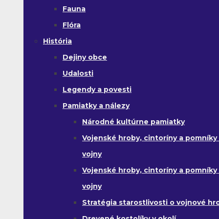
Fauna
Flóra
História
Dejiny obce
Udalosti
Legendy a povesti
Pamiatky a nálezy
Národné kultúrne pamiatky
Vojenské hroby, cintoríny a pomníky z
vojny
Vojenské hroby, cintoríny a pomníky z 
vojny
Stratégia starostlivosti o vojnové hr
Drevené kostolíky v okolí