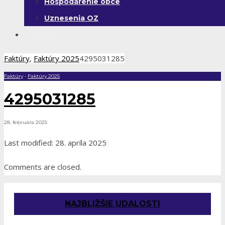
Hospodárenie obce
Uznesenia OZ
Kontakt
Faktúry
,
Faktúry 2025
4295031285
Faktúry
•
Faktúry 2025
4295031285
28. februára 2025
Last modified: 28. apríla 2025
Comments are closed.
NAJBLIŽŠIE UDALOSTI