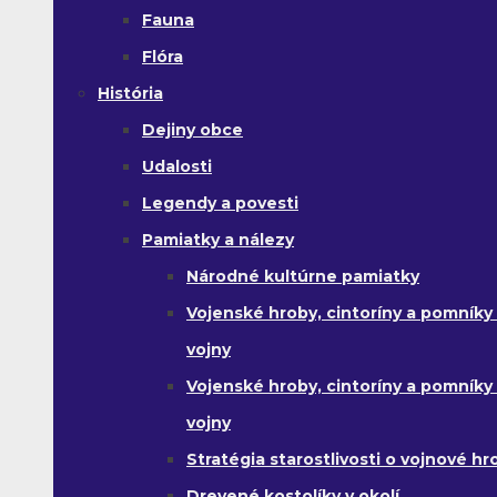
Fauna
Flóra
História
Dejiny obce
Udalosti
Legendy a povesti
Pamiatky a nálezy
Národné kultúrne pamiatky
Vojenské hroby, cintoríny a pomníky z
vojny
Vojenské hroby, cintoríny a pomníky z 
vojny
Stratégia starostlivosti o vojnové hr
Drevené kostolíky v okolí