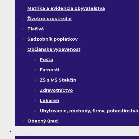
Matrika a evidencia obyvateľstva
Životné prostredie
Tlačivá
Sadzobník poplatkov
Občianska vybavenosť
Pošta
Farnosti
ZŠ s MŠ Stakčín
Zdravotníctvo
Lekáreň
Ubytovanie, obchody, firmy, pohostinstvá
Obecný úrad
Turista