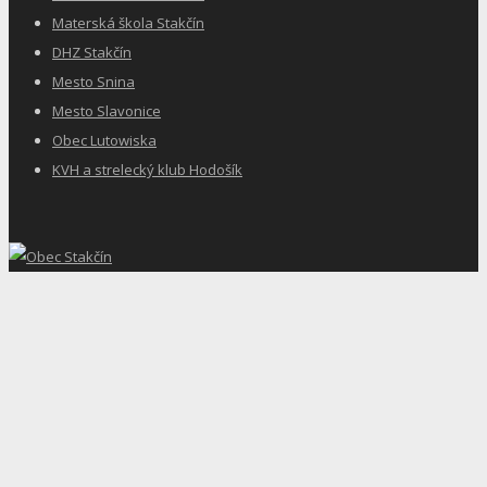
Materská škola Stakčín
DHZ Stakčín
Mesto Snina
Mesto Slavonice
Obec Lutowiska
KVH a strelecký klub Hodošík