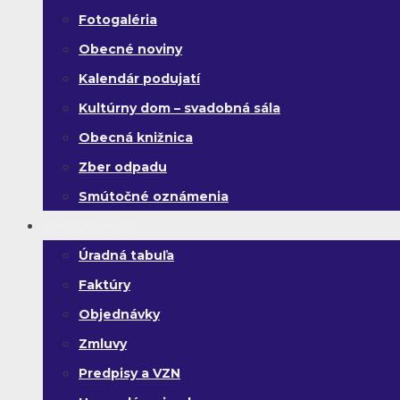
Fotogaléria
Obecné noviny
Kalendár podujatí
Kultúrny dom – svadobná sála
Obecná knižnica
Zber odpadu
Smútočné oznámenia
Zverejňovanie
Úradná tabuľa
Faktúry
Objednávky
Zmluvy
Predpisy a VZN