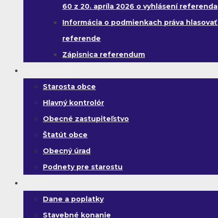
60 z 20. apríla 2026 o vyhlásení referenda
Informácia o podmienkach práva hlasovať
referende
Zápisnica referendum
Samospráva
Starosta obce
Hlavný kontrolór
Obecné zastupiteľstvo
Štatút obce
Obecný úrad
Podnety pre starostu
Občan
Dane a poplatky
Stavebné konanie