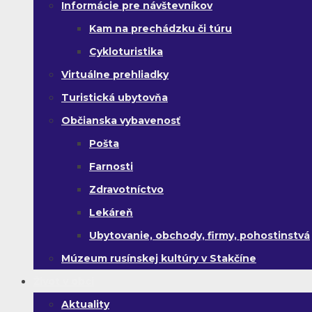
Informácie pre návštevníkov
Kam na prechádzku či túru
Cykloturistika
Virtuálne prehliadky
Turistická ubytovňa
Občianska vybavenosť
Pošta
Farnosti
Zdravotníctvo
Lekáreň
Ubytovanie, obchody, firmy, pohostinstvá
Múzeum rusínskej kultúry v Stakčíne
Život v obci
Aktuality