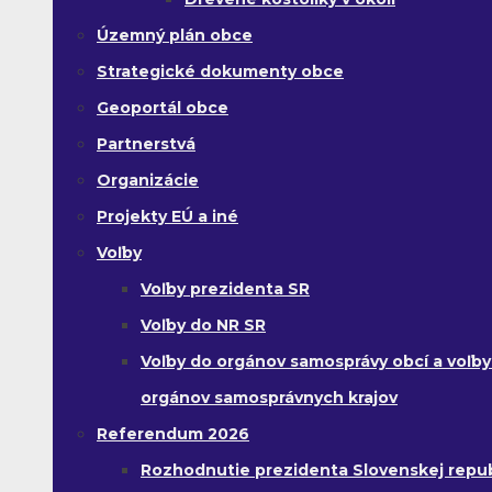
Územný plán obce
Strategické dokumenty obce
Geoportál obce
Partnerstvá
Organizácie
Projekty EÚ a iné
Voľby
Voľby prezidenta SR
Voľby do NR SR
Voľby do orgánov samosprávy obcí a voľby
orgánov samosprávnych krajov
Referendum 2026
Rozhodnutie prezidenta Slovenskej republ