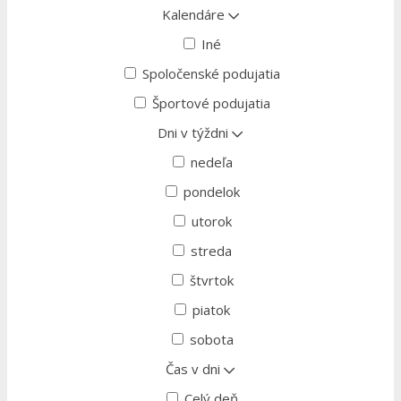
Kalendáre
Iné
Spoločenské podujatia
Športové podujatia
Dni v týždni
nedeľa
pondelok
utorok
streda
štvrtok
piatok
sobota
Čas v dni
Celý deň