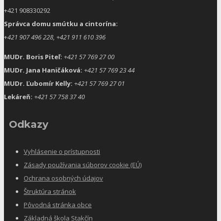
+421 908330292
Správca domu smútku a cintorína:
+
421 907 496 228, +421 911 610 396
MUDr. Boris Piteľ:
+421 57 769 27 00
MUDr. Jana Haničáková:
+421 57 769 23 44
MUDr. Ľubomír Kelly:
+421 57 769 27 01
Lekáreň:
+421 57 758 37 40
Odkazy
Vyhlásenie o prístupnosti
Zásady používania súborov cookie (EÚ)
Ochrana osobných údajov
Štruktúra stránok
Pôvodná stránka obce
Základná škola Stakčín