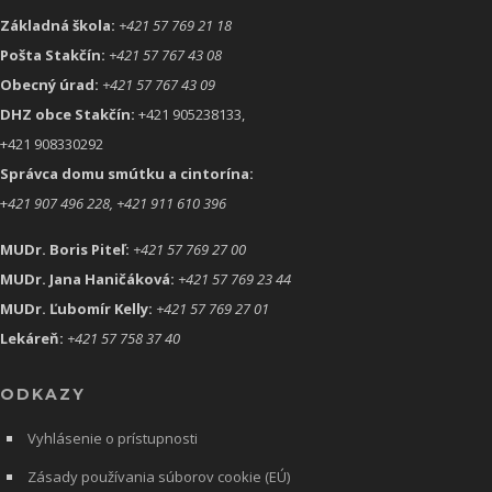
Základná škola:
+421 57 769 21 18
Pošta Stakčín:
+421 57 767 43 08
Obecný úrad:
+421 57 767 43 09
DHZ obce Stakčín:
+421 905238133,
+421 908330292
Správca domu smútku a cintorína:
+
421 907 496 228, +421 911 610 396
MUDr. Boris Piteľ:
+421 57 769 27 00
MUDr. Jana Haničáková:
+421 57 769 23 44
MUDr. Ľubomír Kelly:
+421 57 769 27 01
Lekáreň:
+421 57 758 37 40
ODKAZY
Vyhlásenie o prístupnosti
Zásady používania súborov cookie (EÚ)