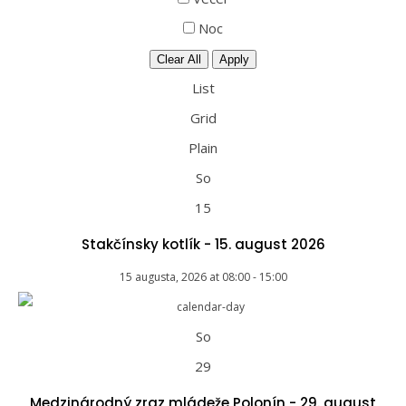
Noc
Clear All
Apply
List
Grid
Plain
So
15
Stakčínsky kotlík - 15. august 2026
15 augusta, 2026
at
08:00
-
15:00
So
29
Medzinárodný zraz mládeže Polonín - 29. august