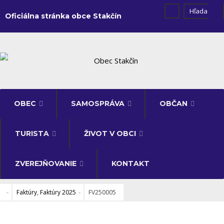
Oficiálna stránka obce Stakčín
OBEC
SAMOSPRÁVA
OBČAN
TURISTA
ŽIVOT V OBCI
ZVEREJŇOVANIE
KONTAKT
Faktúry
,
Faktúry 2025
FV250005
FAKTÚRY
•
FAKTÚRY 2025