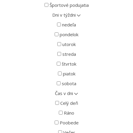
Športové podujatia
Dni v týždni
nedeľa
pondelok
utorok
streda
štvrtok
piatok
sobota
Čas v dni
Celý deň
Ráno
Poobede
Večer