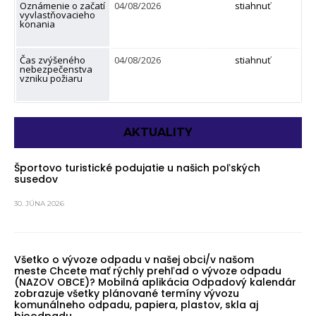
Oznámenie o začatí
04/08/2026
stiahnuť
vyvlastňovacieho
konania
Čas zvýšeného
04/08/2026
stiahnuť
nebezpečenstva
vzniku požiaru
AKTUALITY
Športovo turistické podujatie u našich poľských
susedov
30. JÚNA 2026
Všetko o vývoze odpadu v našej obci/v našom
meste Chcete mať rýchly prehľad o vývoze odpadu
(NAZOV OBCE)? Mobilná aplikácia Odpadový kalendár
zobrazuje všetky plánované termíny vývozu
komunálneho odpadu, papiera, plastov, skla aj