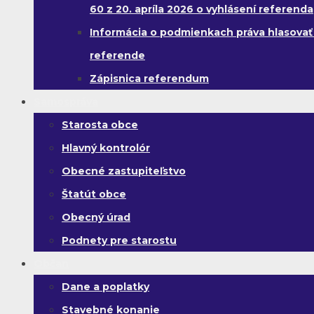
60 z 20. apríla 2026 o vyhlásení referenda
Informácia o podmienkach práva hlasovať
referende
Zápisnica referendum
Samospráva
Starosta obce
Hlavný kontrolór
Obecné zastupiteľstvo
Štatút obce
Obecný úrad
Podnety pre starostu
Občan
Dane a poplatky
Stavebné konanie