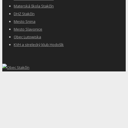
Materská škola Stakčín
DHZ Stakčín
Mesto Snina
Mesto Slavonice
Obec Lutowiska
KVH a strelecký klub Hodošík