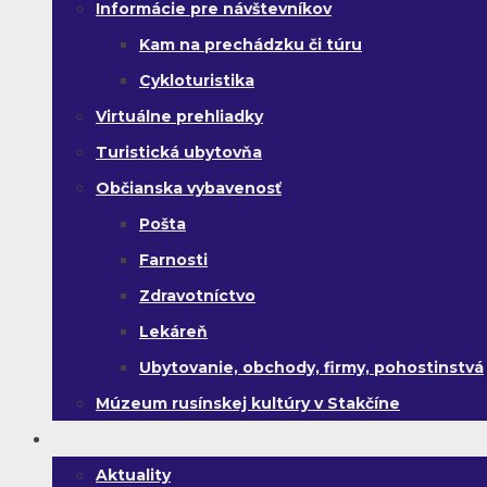
Informácie pre návštevníkov
Kam na prechádzku či túru
Cykloturistika
Virtuálne prehliadky
Turistická ubytovňa
Občianska vybavenosť
Pošta
Farnosti
Zdravotníctvo
Lekáreň
Ubytovanie, obchody, firmy, pohostinstvá
Múzeum rusínskej kultúry v Stakčíne
Život v obci
Aktuality