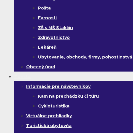
Pošta
Farnosti
ZŠ s MŠ Stakčín
Zdravotníctvo
Lekáreň
Ubytovanie, obchody, firmy, pohostinstvá
Obecný úrad
Turista
Informácie pre návštevníkov
Kam na prechádzku či túru
Cykloturistika
Virtuálne prehliadky
Turistická ubytovňa