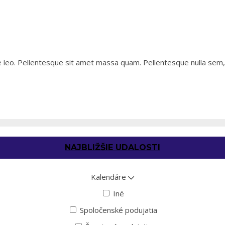
e leo. Pellentesque sit amet massa quam. Pellentesque nulla sem, 
NAJBLIŽŠIE UDALOSTI
Kalendáre
Iné
Spoločenské podujatia