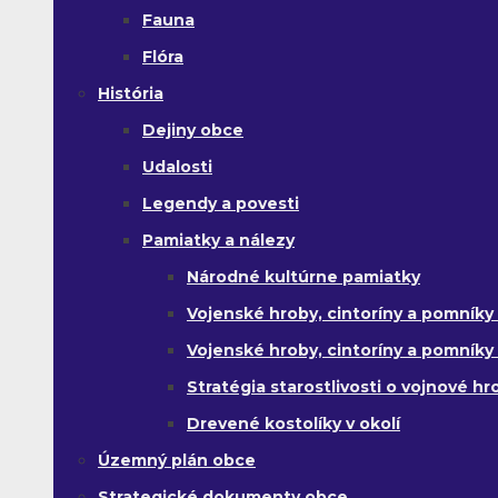
Fauna
Flóra
História
Dejiny obce
Udalosti
Legendy a povesti
Pamiatky a nálezy
Národné kultúrne pamiatky
Vojenské hroby, cintoríny a pomníky z
Vojenské hroby, cintoríny a pomníky z 
Stratégia starostlivosti o vojnové hr
Drevené kostolíky v okolí
Územný plán obce
Strategické dokumenty obce