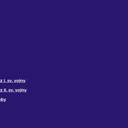
 I. sv. vojny
II. sv. vojny
oby