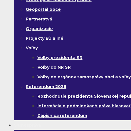
Geoportál obce
Partnerstvá
Organizácie
Projekty EÚ a iné
Voľby
Voľby prezidenta SR
Voľby do NR SR
Voľby do orgánov samosprávy obcí a voľb
Referendum 2026
Rozhodnutie prezidenta Slovenskej republi
Informácia o podmienkach práva hlasovať
Zápisnica referendum
Samospráva