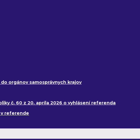
y do orgánov samosprávnych krajov
ky č. 60 z 20. apríla 2026 o vyhlásení referenda
 v referende