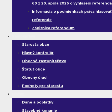
60 z 20. apríla 2026 o vyhlásení referenda
Informácia o podmienkach práva hlasovať
referende
Zápisnica referendum
Samospráva
Starosta obce
Hlavný kontrolór
Obecné zastupiteľstvo
Štatút obce
Obecný úrad
Podnety pre starostu
Občan
Dane a poplatky
Stavebné konanie