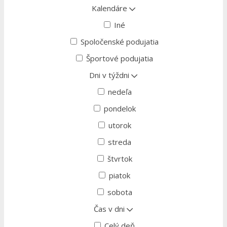
Kalendáre
Iné
Spoločenské podujatia
Športové podujatia
Dni v týždni
nedeľa
pondelok
utorok
streda
štvrtok
piatok
sobota
Čas v dni
Celý deň