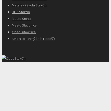
Materská škola Stakčín
DHZ Stakčín
Mesto Snina
Mesto Slavonice
Obec Lutowiska
KVH a strelecký klub Hodošík