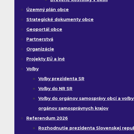
Územný plán obce
Strategické dokumenty obce
Geoportál obce
Partnerstvá
Organizácie
Projekty EÚ a iné
Voľby
Voľby prezidenta SR
Voľby do NR SR
Voľby do orgánov samosprávy obcí a voľby
orgánov samosprávnych krajov
Referendum 2026
Rozhodnutie prezidenta Slovenskej republ