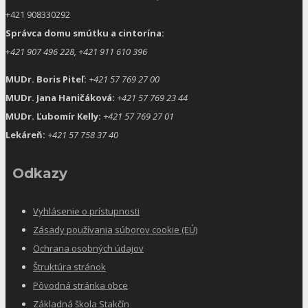
+421 908330292
Správca domu smútku a cintorína:
+
421 907 496 228, +421 911 610 396
MUDr. Boris Piteľ:
+421 57 769 27 00
MUDr. Jana Haničáková:
+421 57 769 23 44
MUDr. Ľubomír Kelly:
+421 57 769 27 01
Lekáreň:
+421 57 758 37 40
Odkazy
Vyhlásenie o prístupnosti
Zásady používania súborov cookie (EÚ)
Ochrana osobných údajov
Štruktúra stránok
Pôvodná stránka obce
Základná škola Stakčín