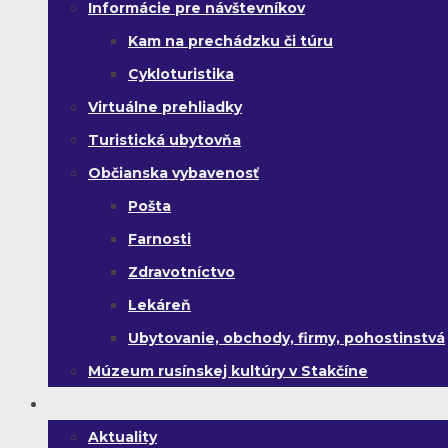
Informácie pre návštevníkov
Kam na prechádzku či túru
Cykloturistika
Virtuálne prehliadky
Turistická ubytovňa
Občianska vybavenosť
Pošta
Farnosti
Zdravotníctvo
Lekáreň
Ubytovanie, obchody, firmy, pohostinstvá
Múzeum rusínskej kultúry v Stakčíne
Život v obci
Aktuality