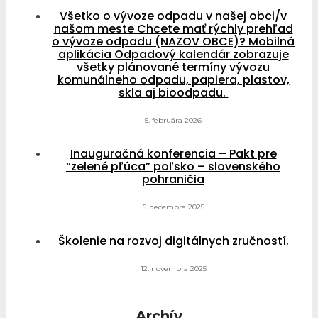
Všetko o vývoze odpadu v našej obci/v
našom meste Chcete mať rýchly prehľad
o vývoze odpadu (NAZOV OBCE)? Mobilná
aplikácia Odpadový kalendár zobrazuje
všetky plánované termíny vývozu
komunálneho odpadu, papiera, plastov,
skla aj bioodpadu.
5. februára 2026
Inauguračná konferencia – Pakt pre
“zelené pľúca” poľsko – slovenského
pohraničia
5. decembra 2025
Školenie na rozvoj digitálnych zručností.
12. novembra 2025
Archív