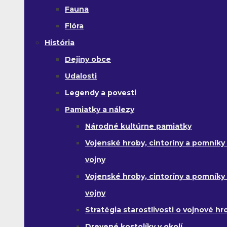
Fauna
Flóra
História
Dejiny obce
Udalosti
Legendy a povesti
Pamiatky a nálezy
Národné kultúrne pamiatky
Vojenské hroby, cintoríny a pomníky z
vojny
Vojenské hroby, cintoríny a pomníky z 
vojny
Stratégia starostlivosti o vojnové hr
Drevené kostolíky v okolí