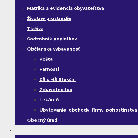
Matrika a evidencia obyvateľstva
Životné prostredie
Tlačivá
Sadzobník poplatkov
Občianska vybavenosť
Pošta
Farnosti
ZŠ s MŠ Stakčín
Zdravotníctvo
Lekáreň
Ubytovanie, obchody, firmy, pohostinstvá
Obecný úrad
Turista