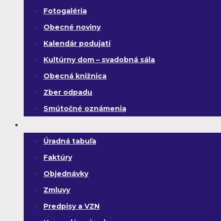
Fotogaléria
Obecné noviny
Kalendár podujatí
Kultúrny dom – svadobná sála
Obecná knižnica
Zber odpadu
Smútočné oznámenia
Zverejňovanie
Úradná tabuľa
Faktúry
Objednávky
Zmluvy
Predpisy a VZN