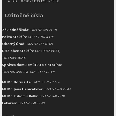
Pia
07:30 - 11:30 12:30 - 15:00
Užitočné čísla
Základná škola:
+421 57 769 21 18
Pošta Stakčín:
+421 57 767 43 08
Obecný úrad:
+421 57 767 43 09
DHZ obce Stakčín:
+421 905238133,
+421 908330292
Správca domu smútku a cintorína:
+
421 907 496 228, +421 911 610 396
MUDr. Boris Piteľ:
+421 57 769 27 00
MUDr. Jana Haničáková:
+421 57 769 23 44
MUDr. Ľubomír Kelly:
+421 57 769 27 01
Lekáreň:
+421 57 758 37 40