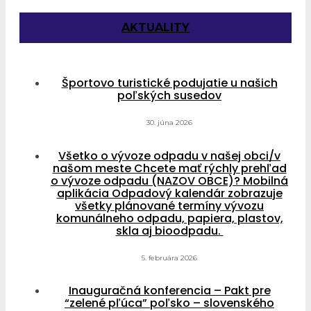
AKTUALITY
Športovo turistické podujatie u našich
poľských susedov
30. júna 2026
Všetko o vývoze odpadu v našej obci/v
našom meste Chcete mať rýchly prehľad
o vývoze odpadu (NAZOV OBCE)? Mobilná
aplikácia Odpadový kalendár zobrazuje
všetky plánované termíny vývozu
komunálneho odpadu, papiera, plastov,
skla aj bioodpadu.
5. februára 2026
Inauguračná konferencia – Pakt pre
“zelené pľúca” poľsko – slovenského