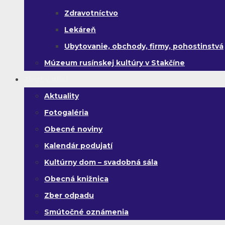
Zdravotníctvo
Lekáreň
Ubytovanie, obchody, firmy, pohostinstvá
Múzeum rusínskej kultúry v Stakčíne
Život v obci
Aktuality
Fotogaléria
Obecné noviny
Kalendár podujatí
Kultúrny dom – svadobná sála
Obecná knižnica
Zber odpadu
Smútočné oznámenia