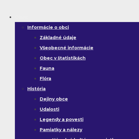
Obec
Informácie o obci
Základné údaje
Všeobecné informácie
Obec v štatistikách
Fauna
Flóra
História
Dejiny obce
Udalosti
Legendy a povesti
Pamiatky a nálezy