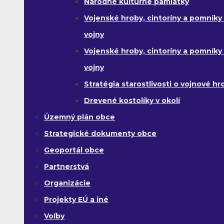
Národné kultúrne pamiatky
Vojenské hroby, cintoríny a pomníky z
vojny
Vojenské hroby, cintoríny a pomníky z 
vojny
Stratégia starostlivosti o vojnové hr
Drevené kostolíky v okolí
Územný plán obce
Strategické dokumenty obce
Geoportál obce
Partnerstvá
Organizácie
Projekty EÚ a iné
Voľby