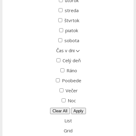
utorok
streda
štvrtok
piatok
sobota
Čas v dni
Celý deň
Ráno
Poobede
Večer
Noc
Clear All
Apply
List
Grid