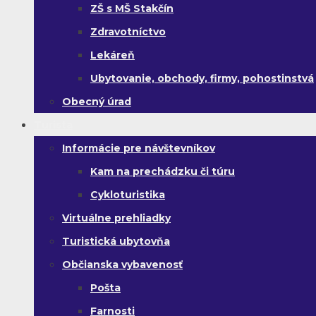
ZŠ s MŠ Stakčín
Zdravotníctvo
Lekáreň
Ubytovanie, obchody, firmy, pohostinstvá
Obecný úrad
Turista
Informácie pre návštevníkov
Kam na prechádzku či túru
Cykloturistika
Virtuálne prehliadky
Turistická ubytovňa
Občianska vybavenosť
Pošta
Farnosti