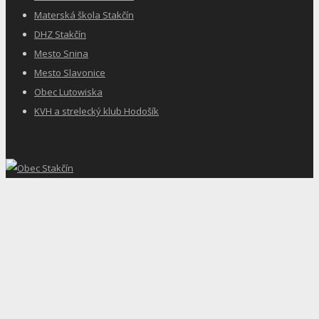
Materská škola Stakčín
DHZ Stakčín
Mesto Snina
Mesto Slavonice
Obec Lutowiska
KVH a strelecký klub Hodošík