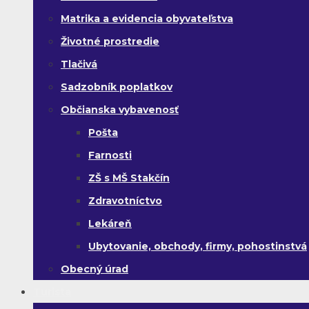
Matrika a evidencia obyvateľstva
Životné prostredie
Tlačivá
Sadzobník poplatkov
Občianska vybavenosť
Pošta
Farnosti
ZŠ s MŠ Stakčín
Zdravotníctvo
Lekáreň
Ubytovanie, obchody, firmy, pohostinstvá
Obecný úrad
Turista