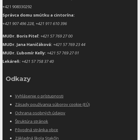
+421 908330292
Správca domu smútku a cintorína:
+
421 907 496 228, +421 911 610 396
MUDr. Boris Piteľ:
+421 57 769 27 00
MUDr. Jana Haničáková:
+421 57 769 23 44
MUDr. Ľubomír Kelly:
+421 57 769 27 01
Lekáreň:
+421 57 758 37 40
Odkazy
Vyhlásenie o prístupnosti
Zásady používania súborov cookie (EÚ)
Ochrana osobných údajov
Štruktúra stránok
Pôvodná stránka obce
Základná škola Stakčín