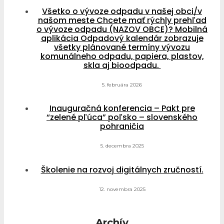
Všetko o vývoze odpadu v našej obci/v
našom meste Chcete mať rýchly prehľad
o vývoze odpadu (NAZOV OBCE)? Mobilná
aplikácia Odpadový kalendár zobrazuje
všetky plánované termíny vývozu
komunálneho odpadu, papiera, plastov,
skla aj bioodpadu.
5. februára 2026
Inauguračná konferencia – Pakt pre
“zelené pľúca” poľsko – slovenského
pohraničia
5. decembra 2025
Školenie na rozvoj digitálnych zručností.
12. novembra 2025
Archív