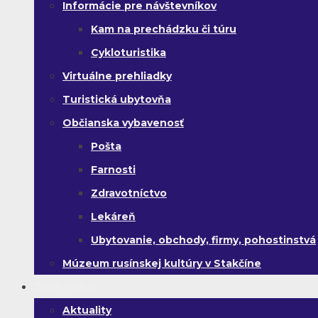
Informácie pre návštevníkov
Kam na prechádzku či túru
Cykloturistika
Virtuálne prehliadky
Turistická ubytovňa
Občianska vybavenosť
Pošta
Farnosti
Zdravotníctvo
Lekáreň
Ubytovanie, obchody, firmy, pohostinstvá
Múzeum rusínskej kultúry v Stakčíne
Život v obci
Aktuality