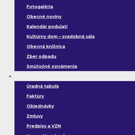
Fotogaléria
Obecné noviny
Kalendár podujatí
Kultúrny dom – svadobná sála
Obecná knižnica
Zber odpadu
Smútočné oznámenia
Zverejňovanie
Úradná tabuľa
Faktúry
Objednávky
Zmluvy
Predpisy a VZN