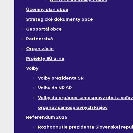
Územný plán obce
Strategické dokumenty obce
Geoportál obce
Partnerstvá
Organizácie
Projekty EÚ a iné
Voľby
Voľby prezidenta SR
Voľby do NR SR
Voľby do orgánov samosprávy obcí a voľby
orgánov samosprávnych krajov
Referendum 2026
Rozhodnutie prezidenta Slovenskej republ