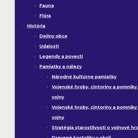
Fauna
Flóra
História
Dejiny obce
Udalosti
Legendy a povesti
Pamiatky a nálezy
Národné kultúrne pamiatky
Vojenské hroby, cintoríny a pomníky z
vojny
Vojenské hroby, cintoríny a pomníky z 
vojny
Stratégia starostlivosti o vojnové hr
Drevené kostolíky v okolí