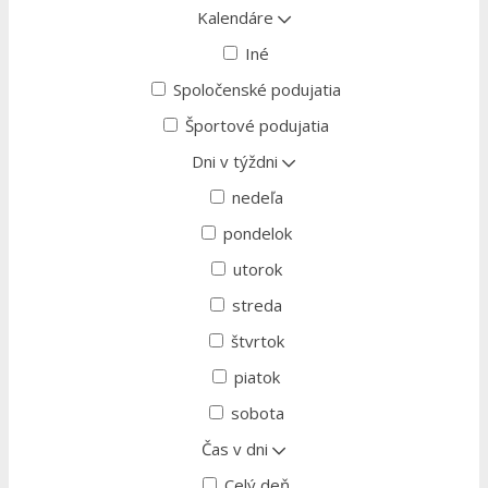
Kalendáre
Iné
Spoločenské podujatia
Športové podujatia
Dni v týždni
nedeľa
pondelok
utorok
streda
štvrtok
piatok
sobota
Čas v dni
Celý deň