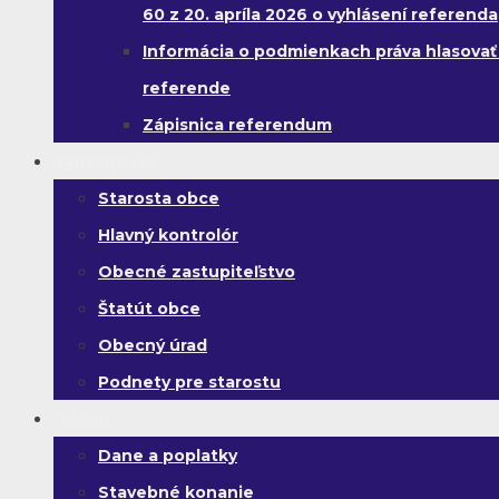
60 z 20. apríla 2026 o vyhlásení referenda
Informácia o podmienkach práva hlasovať
referende
Zápisnica referendum
Samospráva
Starosta obce
Hlavný kontrolór
Obecné zastupiteľstvo
Štatút obce
Obecný úrad
Podnety pre starostu
Občan
Dane a poplatky
Stavebné konanie