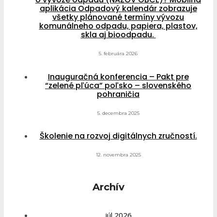
aplikácia Odpadový kalendár zobrazuje
všetky plánované termíny vývozu
komunálneho odpadu, papiera, plastov,
skla aj bioodpadu.
5. februára 2026
Inauguračná konferencia – Pakt pre
“zelené pľúca” poľsko – slovenského
pohraničia
5. decembra 2025
Školenie na rozvoj digitálnych zručností.
12. novembra 2025
Archív
júl 2026