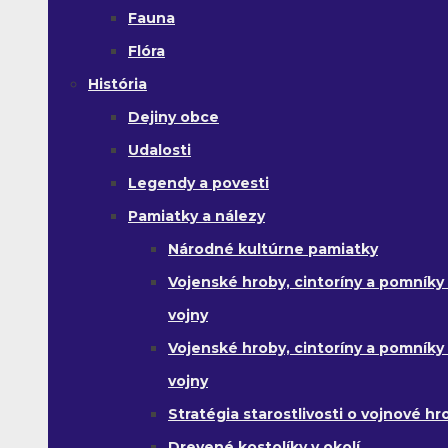
Fauna
Flóra
História
Dejiny obce
Udalosti
Legendy a povesti
Pamiatky a nálezy
Národné kultúrne pamiatky
Vojenské hroby, cintoríny a pomníky z
vojny
Vojenské hroby, cintoríny a pomníky z 
vojny
Stratégia starostlivosti o vojnové hr
Drevené kostolíky v okolí