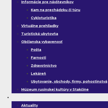
Informácie pre návštevníkov
Kam na prechádzku či túru
Cykloturistika
Virtuálne prehliadky
Turistická ubytovňa
Občianska vybavenosť
Pošta
Farnosti
Zdravotníctvo
Lekáreň
Ubytovanie, obchody, firmy, pohostinstvá
Múzeum rusínskej kultúry v Stakčíne
Život v obci
Aktuality