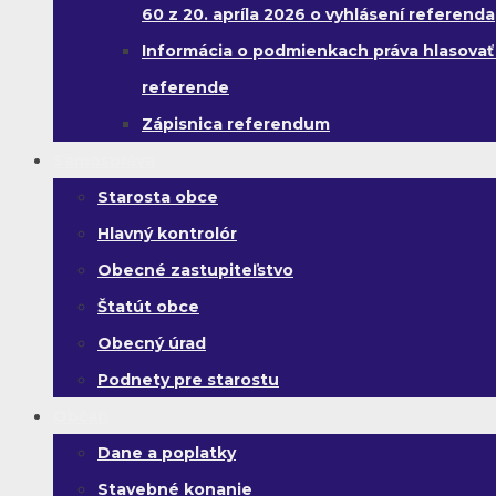
60 z 20. apríla 2026 o vyhlásení referenda
Informácia o podmienkach práva hlasovať
referende
Zápisnica referendum
Samospráva
Starosta obce
Hlavný kontrolór
Obecné zastupiteľstvo
Štatút obce
Obecný úrad
Podnety pre starostu
Občan
Dane a poplatky
Stavebné konanie