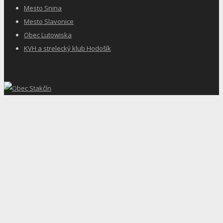
Mesto Snina
Mesto Slavonice
Obec Lutowiska
KVH a strelecký klub Hodošík