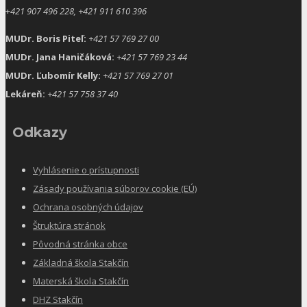
+
421 907 496 228, +421 911 610 396
MUDr. Boris Piteľ:
+421 57 769 27 00
MUDr. Jana Haničáková:
+421 57 769 23 44
MUDr. Ľubomír Kelly:
+421 57 769 27 01
Lekáreň:
+421 57 758 37 40
Odkazy
Vyhlásenie o prístupnosti
Zásady používania súborov cookie (EÚ)
Ochrana osobných údajov
Štruktúra stránok
Pôvodná stránka obce
Základná škola Stakčín
Materská škola Stakčín
DHZ Stakčín