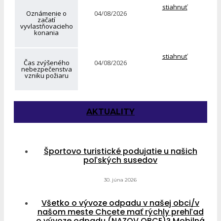
stiahnuť
Oznámenie o
04/08/2026
začatí
vyvlastňovacieho
konania
stiahnuť
Čas zvýšeného
04/08/2026
nebezpečenstva
vzniku požiaru
AKTUALITY
Športovo turistické podujatie u našich
poľských susedov
30. júna 2026
Všetko o vývoze odpadu v našej obci/v
našom meste Chcete mať rýchly prehľad
o vývoze odpadu (NAZOV OBCE)? Mobilná