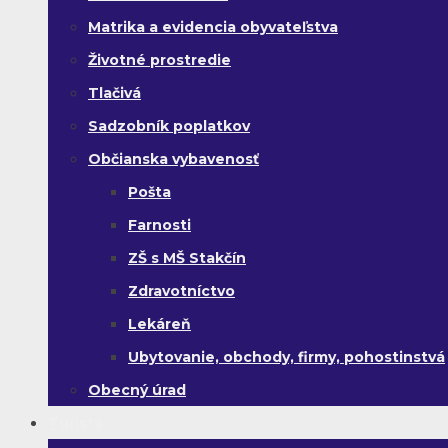
Matrika a evidencia obyvateľstva
Životné prostredie
Tlačivá
Sadzobník poplatkov
Občianska vybavenosť
Pošta
Farnosti
ZŠ s MŠ Stakčín
Zdravotníctvo
Lekáreň
Ubytovanie, obchody, firmy, pohostinstvá
Obecný úrad
Turista