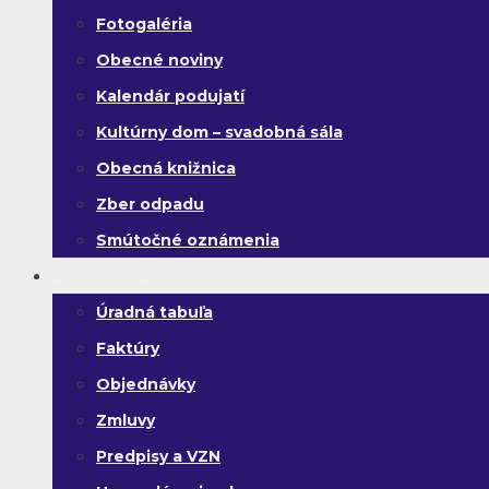
Fotogaléria
Obecné noviny
Kalendár podujatí
Kultúrny dom – svadobná sála
Obecná knižnica
Zber odpadu
Smútočné oznámenia
Zverejňovanie
Úradná tabuľa
Faktúry
Objednávky
Zmluvy
Predpisy a VZN