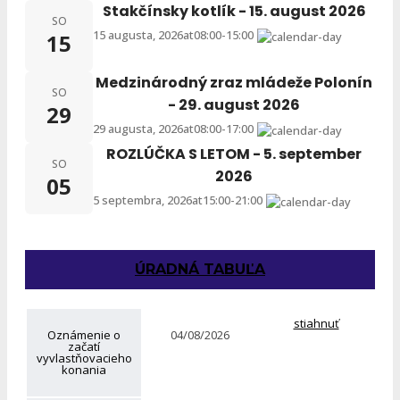
Stakčínsky kotlík - 15. august 2026
SO
15 augusta, 2026
at
08:00
-
15:00
15
Medzinárodný zraz mládeže Polonín
SO
- 29. august 2026
29
29 augusta, 2026
at
08:00
-
17:00
ROZLÚČKA S LETOM - 5. september
SO
2026
05
5 septembra, 2026
at
15:00
-
21:00
ÚRADNÁ TABUĽA
stiahnuť
Oznámenie o
04/08/2026
začatí
vyvlastňovacieho
konania