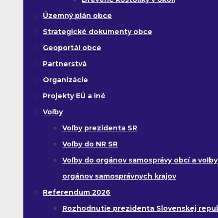
Územný plán obce
Strategické dokumenty obce
Geoportál obce
Partnerstvá
Organizácie
Projekty EÚ a iné
Voľby
Voľby prezidenta SR
Voľby do NR SR
Voľby do orgánov samosprávy obcí a voľby
orgánov samosprávnych krajov
Referendum 2026
Rozhodnutie prezidenta Slovenskej republ