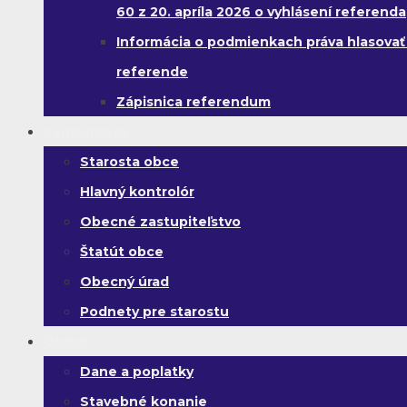
60 z 20. apríla 2026 o vyhlásení referenda
Informácia o podmienkach práva hlasovať
referende
Zápisnica referendum
Samospráva
Starosta obce
Hlavný kontrolór
Obecné zastupiteľstvo
Štatút obce
Obecný úrad
Podnety pre starostu
Občan
Dane a poplatky
Stavebné konanie