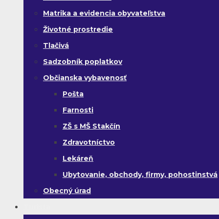
Matrika a evidencia obyvateľstva
Životné prostredie
Tlačivá
Sadzobník poplatkov
Občianska vybavenosť
Pošta
Farnosti
ZŠ s MŠ Stakčín
Zdravotníctvo
Lekáreň
Ubytovanie, obchody, firmy, pohostinstvá
Obecný úrad
Turista