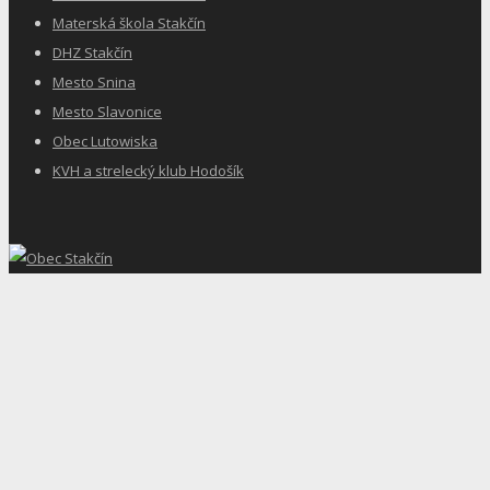
Materská škola Stakčín
DHZ Stakčín
Mesto Snina
Mesto Slavonice
Obec Lutowiska
KVH a strelecký klub Hodošík