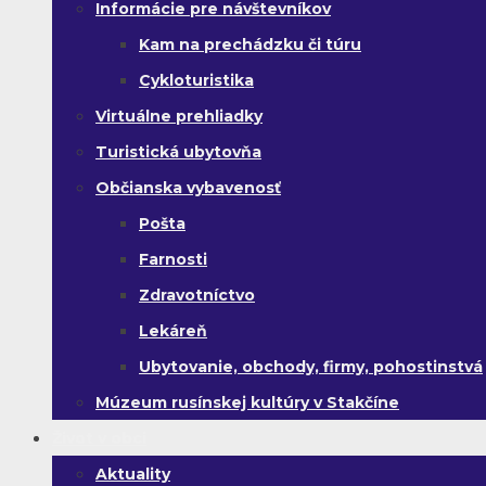
Informácie pre návštevníkov
Kam na prechádzku či túru
Cykloturistika
Virtuálne prehliadky
Turistická ubytovňa
Občianska vybavenosť
Pošta
Farnosti
Zdravotníctvo
Lekáreň
Ubytovanie, obchody, firmy, pohostinstvá
Múzeum rusínskej kultúry v Stakčíne
Život v obci
Aktuality