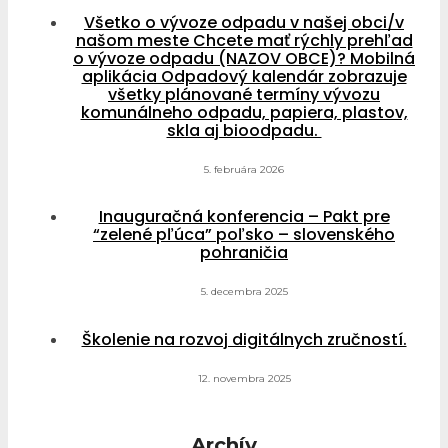
Všetko o vývoze odpadu v našej obci/v
našom meste Chcete mať rýchly prehľad
o vývoze odpadu (NAZOV OBCE)? Mobilná
aplikácia Odpadový kalendár zobrazuje
všetky plánované termíny vývozu
komunálneho odpadu, papiera, plastov,
skla aj bioodpadu.
5. februára 2026
Inauguračná konferencia – Pakt pre
“zelené pľúca” poľsko – slovenského
pohraničia
5. decembra 2025
Školenie na rozvoj digitálnych zručností.
12. novembra 2025
Archív