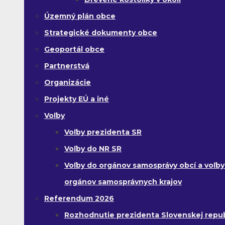
Územný plán obce
Strategické dokumenty obce
Geoportál obce
Partnerstvá
Organizácie
Projekty EÚ a iné
Voľby
Voľby prezidenta SR
Voľby do NR SR
Voľby do orgánov samosprávy obcí a voľby
orgánov samosprávnych krajov
Referendum 2026
Rozhodnutie prezidenta Slovenskej republ