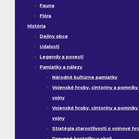
Fauna
Flóra
História
Dejiny obce
Udalosti
Legendy a povesti
Pamiatky a nálezy
Národné kultúrne pamiatky
Vojenské hroby, cintoríny a pomníky z
vojny
Vojenské hroby, cintoríny a pomníky z 
vojny
Stratégia starostlivosti o vojnové hr
Drevené kostolíky v okolí