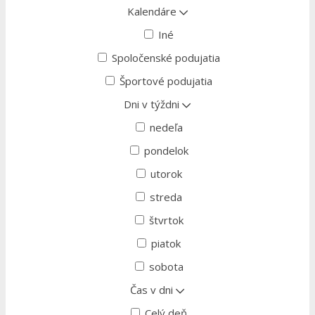
Kalendáre
Iné
Spoločenské podujatia
Športové podujatia
Dni v týždni
nedeľa
pondelok
utorok
streda
štvrtok
piatok
sobota
Čas v dni
Celý deň