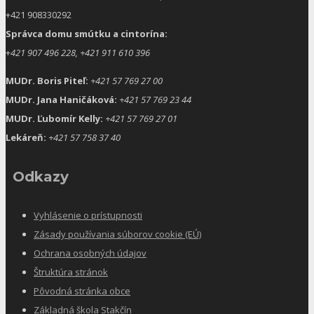
+421 908330292
Správca domu smútku a cintorína:
+
421 907 496 228, +421 911 610 396
MUDr. Boris Piteľ:
+421 57 769 27 00
MUDr. Jana Haničáková:
+421 57 769 23 44
MUDr. Ľubomír Kelly:
+421 57 769 27 01
Lekáreň:
+421 57 758 37 40
Odkazy
Vyhlásenie o prístupnosti
Zásady používania súborov cookie (EÚ)
Ochrana osobných údajov
Štruktúra stránok
Pôvodná stránka obce
Základná škola Stakčín