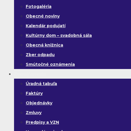
Fotogaléria
Obecné noviny
Kalendár podujatí
Kultúrny dom – svadobná sála
Obecná knižnica
Zber odpadu
Smútočné oznámenia
Zverejňovanie
Úradná tabuľa
Faktúry
Objednávky
Zmluvy
Predpisy a VZN