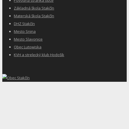
Pôvodná stránka obce
Základná škola Stakčín
Materská škola Stakčín
DHZ Stakčín
Mesto Snina
Mesto Slavonice
Obec Lutowiska
KVH a strelecký klub Hodošík