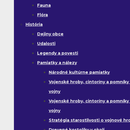
Fauna
Flóra
História
Dejiny obce
Udalosti
Legendy a povesti
Pamiatky a nálezy
Národné kultúrne pamiatky
Vojenské hroby, cintoríny a pomníky z
vojny
Vojenské hroby, cintoríny a pomníky z 
vojny
Stratégia starostlivosti o vojnové hr
Drevené kostolíky v okolí