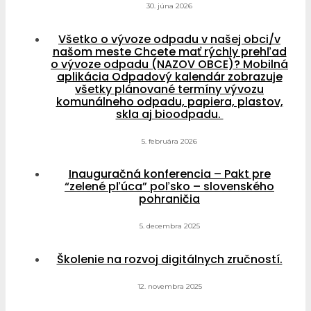
30. júna 2026
Všetko o vývoze odpadu v našej obci/v
našom meste Chcete mať rýchly prehľad
o vývoze odpadu (NAZOV OBCE)? Mobilná
aplikácia Odpadový kalendár zobrazuje
všetky plánované termíny vývozu
komunálneho odpadu, papiera, plastov,
skla aj bioodpadu.
5. februára 2026
Inauguračná konferencia – Pakt pre
“zelené pľúca” poľsko – slovenského
pohraničia
5. decembra 2025
Školenie na rozvoj digitálnych zručností.
12. novembra 2025