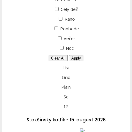
Celý deň
Ráno
Poobede
Večer
Noc
Clear All
Apply
List
Grid
Plain
So
15
Stakčínsky kotlík - 15. august 2026