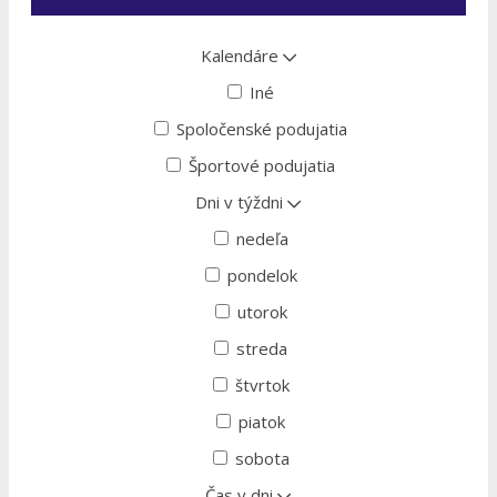
Kalendáre
Iné
Spoločenské podujatia
Športové podujatia
Dni v týždni
nedeľa
pondelok
utorok
streda
štvrtok
piatok
sobota
Čas v dni