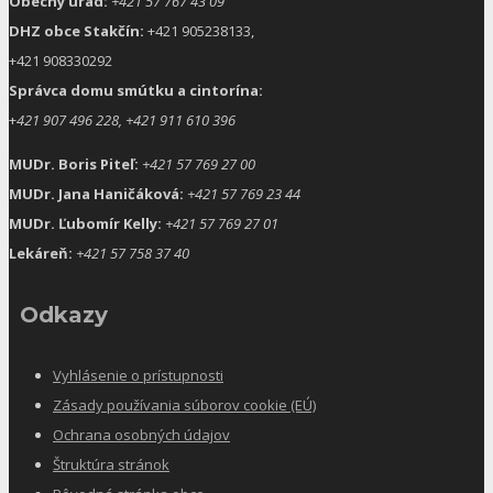
Obecný úrad:
+421 57 767 43 09
DHZ obce Stakčín:
+421 905238133,
+421 908330292
Správca domu smútku a cintorína:
+
421 907 496 228, +421 911 610 396
MUDr. Boris Piteľ:
+421 57 769 27 00
MUDr. Jana Haničáková:
+421 57 769 23 44
MUDr. Ľubomír Kelly:
+421 57 769 27 01
Lekáreň:
+421 57 758 37 40
Odkazy
Vyhlásenie o prístupnosti
Zásady používania súborov cookie (EÚ)
Ochrana osobných údajov
Štruktúra stránok