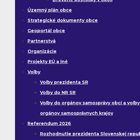
Územný plán obce
Strategické dokumenty obce
Geoportál obce
Partnerstvá
Organizácie
Projekty EÚ a iné
Voľby
Voľby prezidenta SR
Voľby do NR SR
Voľby do orgánov samosprávy obcí a voľby
orgánov samosprávnych krajov
Referendum 2026
Rozhodnutie prezidenta Slovenskej republ