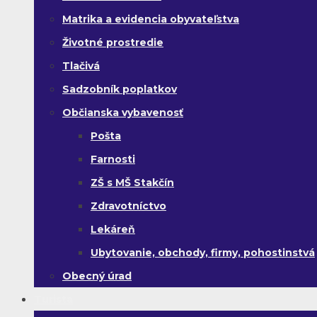
Matrika a evidencia obyvateľstva
Životné prostredie
Tlačivá
Sadzobník poplatkov
Občianska vybavenosť
Pošta
Farnosti
ZŠ s MŠ Stakčín
Zdravotníctvo
Lekáreň
Ubytovanie, obchody, firmy, pohostinstvá
Obecný úrad
Turista