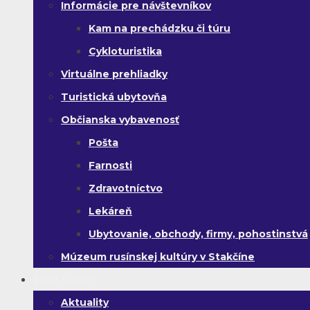
Informácie pre návštevníkov
Kam na prechádzku či túru
Cykloturistika
Virtuálne prehliadky
Turistická ubytovňa
Občianska vybavenosť
Pošta
Farnosti
Zdravotníctvo
Lekáreň
Ubytovanie, obchody, firmy, pohostinstvá
Múzeum rusínskej kultúry v Stakčíne
Život v obci
Aktuality