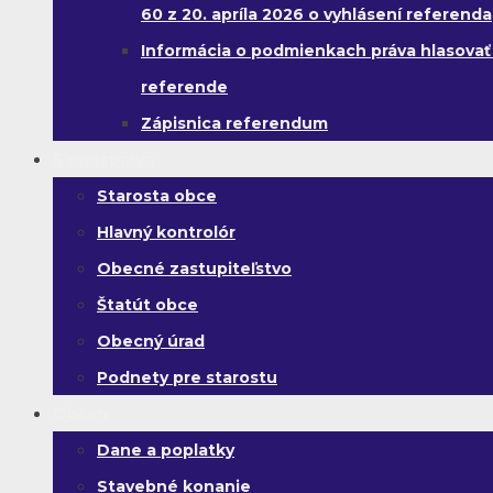
60 z 20. apríla 2026 o vyhlásení referenda
Informácia o podmienkach práva hlasovať
referende
Zápisnica referendum
Samospráva
Starosta obce
Hlavný kontrolór
Obecné zastupiteľstvo
Štatút obce
Obecný úrad
Podnety pre starostu
Občan
Dane a poplatky
Stavebné konanie