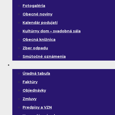
Fotogaléria
Obecné noviny
Kalendár podujatí
Kultúrny dom – svadobná sála
Obecná knižnica
Zber odpadu
Smútočné oznámenia
Zverejňovanie
Úradná tabuľa
Faktúry
Objednávky
Zmluvy
Predpisy a VZN