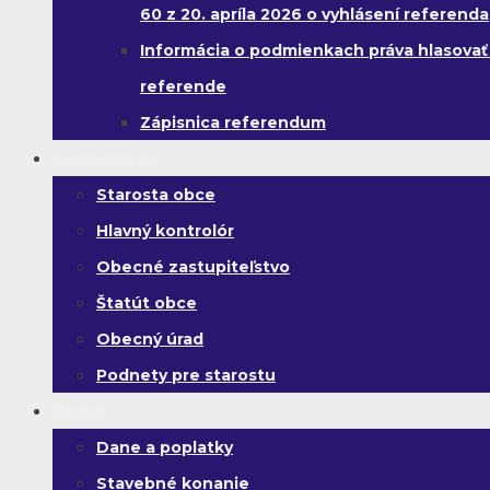
60 z 20. apríla 2026 o vyhlásení referenda
Informácia o podmienkach práva hlasovať
referende
Zápisnica referendum
Samospráva
Starosta obce
Hlavný kontrolór
Obecné zastupiteľstvo
Štatút obce
Obecný úrad
Podnety pre starostu
Občan
Dane a poplatky
Stavebné konanie