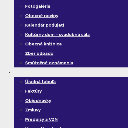
Fotogaléria
Obecné noviny
Kalendár podujatí
Kultúrny dom – svadobná sála
Obecná knižnica
Zber odpadu
Smútočné oznámenia
Zverejňovanie
Úradná tabuľa
Faktúry
Objednávky
Zmluvy
Predpisy a VZN