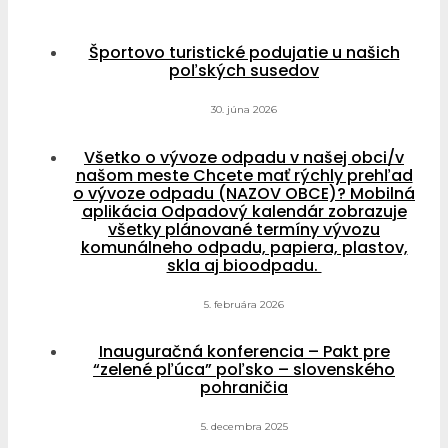
Športovo turistické podujatie u našich
poľských susedov
30. júna 2026
Všetko o vývoze odpadu v našej obci/v
našom meste Chcete mať rýchly prehľad
o vývoze odpadu (NAZOV OBCE)? Mobilná
aplikácia Odpadový kalendár zobrazuje
všetky plánované termíny vývozu
komunálneho odpadu, papiera, plastov,
skla aj bioodpadu.
5. februára 2026
Inauguračná konferencia – Pakt pre
“zelené pľúca” poľsko – slovenského
pohraničia
5. decembra 2025