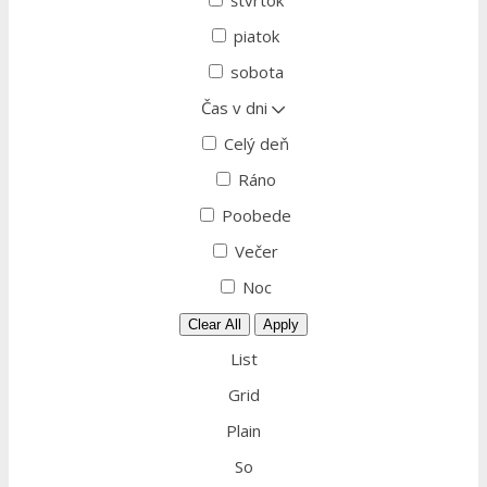
štvrtok
piatok
sobota
Čas v dni
Celý deň
Ráno
Poobede
Večer
Noc
Clear All
Apply
List
Grid
Plain
So