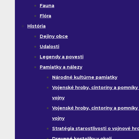
Fauna
Flóra
História
Dejiny obce
Udalosti
Legendy a povesti
Pamiatky a nálezy
Národné kultúrne pamiatky
Vojenské hroby, cintoríny a pomníky z
vojny
Vojenské hroby, cintoríny a pomníky z 
vojny
Stratégia starostlivosti o vojnové hr
Drevené kostolíky v okolí