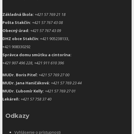
Základná škola:
+421 57 769 21 18
Pošta Stakčín:
+421 57 767 43 08
Obecný úrad:
+421 57 767 43 09
DHZ obce Stakčín:
+421 905238133,
+421 908330292
Správca domu smútku a cintorína:
+
421 907 496 228, +421 911 610 396
MUDr. Boris Piteľ:
+421 57 769 27 00
MUDr. Jana Haničáková:
+421 57 769 23 44
MUDr. Ľubomír Kelly:
+421 57 769 27 01
Lekáreň:
+421 57 758 37 40
Odkazy
Vyhlásenie o prístupnosti