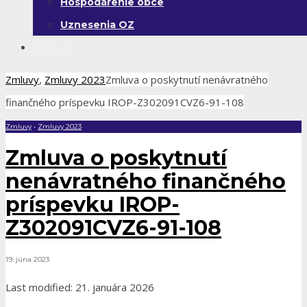
Hospodárenie obce
Uznesenia OZ
Kontakt
Zmluvy
,
Zmluvy 2023
Zmluva o poskytnutí nenávratného
finančného príspevku IROP-Z302091CVZ6-91-108
Zmluvy
•
Zmluvy 2023
Zmluva o poskytnutí
nenávratného finančného
príspevku IROP-
Z302091CVZ6-91-108
19. júna 2023
Last modified: 21. januára 2026