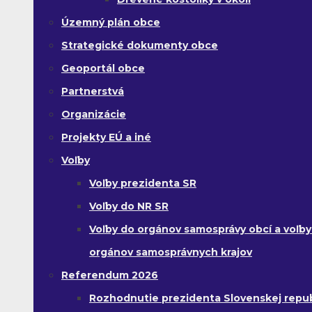
Územný plán obce
Strategické dokumenty obce
Geoportál obce
Partnerstvá
Organizácie
Projekty EÚ a iné
Voľby
Voľby prezidenta SR
Voľby do NR SR
Voľby do orgánov samosprávy obcí a voľby
orgánov samosprávnych krajov
Referendum 2026
Rozhodnutie prezidenta Slovenskej republ