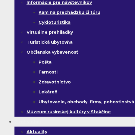
Informácie pre návštevníkov
Kam na prechádzku či túru
Cykloturistika
Virtuálne prehliadky
Turistická ubytovňa
Občianska vybavenosť
Pošta
Farnosti
Zdravotníctvo
Lekáreň
Ubytovanie, obchody, firmy, pohostinstvá
Múzeum rusínskej kultúry v Stakčíne
Život v obci
Aktuality