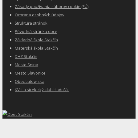
Zásady používania súborov cookie (EÚ)
Ochrana osobných údajov
Štruktúra stránok
Pôvodná stránka obce
Základná škola Stakčín
Materská škola Stakčín
DHZ Stakčín
Mesto Snina
Mesto Slavonice
Obec Lutowiska
KVH a strelecký klub Hodošík