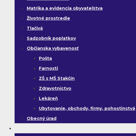
Matrika a evidencia obyvateľstva
Životné prostredie
Tlačivá
Sadzobník poplatkov
Občianska vybavenosť
Pošta
Farnosti
ZŠ s MŠ Stakčín
Zdravotníctvo
Lekáreň
Ubytovanie, obchody, firmy, pohostinstvá
Obecný úrad
Turista