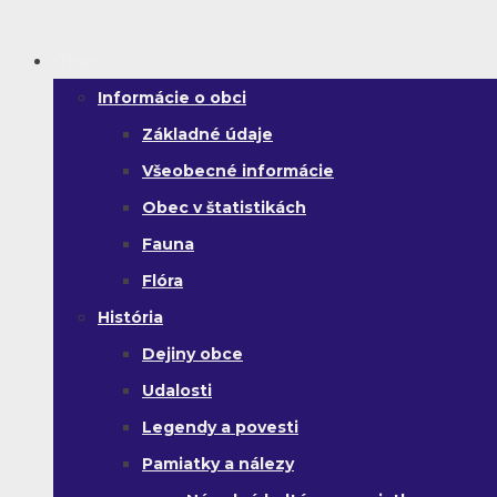
Obec
Informácie o obci
Základné údaje
Všeobecné informácie
Obec v štatistikách
Fauna
Flóra
História
Dejiny obce
Udalosti
Legendy a povesti
Pamiatky a nálezy