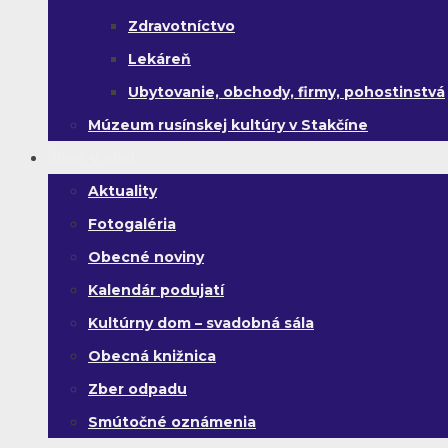
Zdravotníctvo
Lekáreň
Ubytovanie, obchody, firmy, pohostinstvá
Múzeum rusínskej kultúry v Stakčíne
Život v obci
Aktuality
Fotogaléria
Obecné noviny
Kalendár podujatí
Kultúrny dom – svadobná sála
Obecná knižnica
Zber odpadu
Smútočné oznámenia