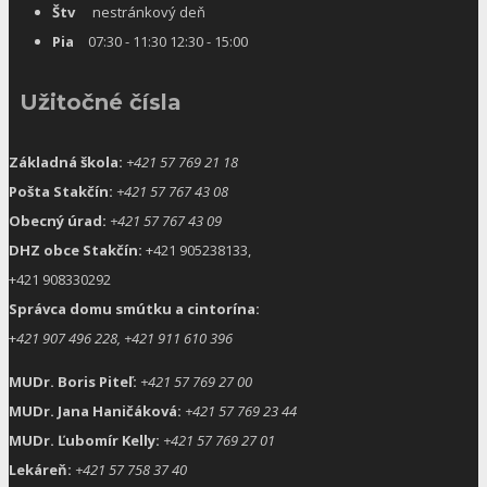
Štv
nestránkový deň
Pia
07:30 - 11:30 12:30 - 15:00
Užitočné čísla
Základná škola:
+421 57 769 21 18
Pošta Stakčín:
+421 57 767 43 08
Obecný úrad:
+421 57 767 43 09
DHZ obce Stakčín:
+421 905238133,
+421 908330292
Správca domu smútku a cintorína:
+
421 907 496 228, +421 911 610 396
MUDr. Boris Piteľ:
+421 57 769 27 00
MUDr. Jana Haničáková:
+421 57 769 23 44
MUDr. Ľubomír Kelly:
+421 57 769 27 01
Lekáreň:
+421 57 758 37 40