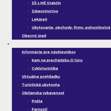
ZŠ s MŠ Stakčín
Zdravotníctvo
Lekáreň
Ubytovanie, obchody, firmy, pohostinstvá
Obecný úrad
Turista
Informácie pre návštevníkov
Kam na prechádzku či túru
Cykloturistika
Virtuálne prehliadky
Turistická ubytovňa
Občianska vybavenosť
Pošta
Farnosti