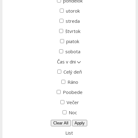
pondelok
utorok
streda
štvrtok
piatok
sobota
Čas v dni
Celý deň
Ráno
Poobede
Večer
Noc
Clear All
Apply
List