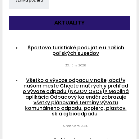
AKTUALITY
Športovo turistické podujatie u našich
poľských susedov
30. júna 2026
Všetko o vývoze odpadu v našej obci/v
našom meste Chcete mať rýchly prehľad
o vývoze odpadu (NAZOV OBCE)? Mobilná
aplikácia Odpadový kalendár zobrazuje
všetky plánované termíny vývozu
komunálneho odpadu, papiera, plastov,
skla aj bioodpadu.
5. februára 2026