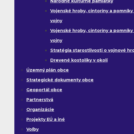
Národné kultúrne pamiatky
Vojenské hroby, cintoríny a pomníky z
vojny
Vojenské hroby, cintoríny a pomníky z 
vojny
Stratégia starostlivosti o vojnové hr
Drevené kostolíky v okolí
Územný plán obce
Strategické dokumenty obce
Geoportál obce
Partnerstvá
Organizácie
Projekty EÚ a iné
Voľby