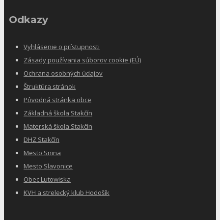
Odkazy
Vyhlásenie o prístupnosti
Zásady používania súborov cookie (EÚ)
Ochrana osobných údajov
Štruktúra stránok
Pôvodná stránka obce
Základná škola Stakčín
Materská škola Stakčín
DHZ Stakčín
Mesto Snina
Mesto Slavonice
Obec Lutowiska
KVH a strelecký klub Hodošík