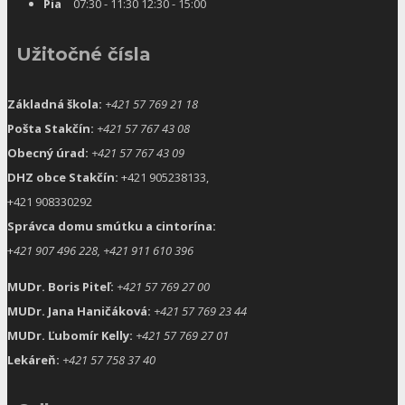
Pia
07:30 - 11:30 12:30 - 15:00
Užitočné čísla
Základná škola:
+421 57 769 21 18
Pošta Stakčín:
+421 57 767 43 08
Obecný úrad:
+421 57 767 43 09
DHZ obce Stakčín:
+421 905238133,
+421 908330292
Správca domu smútku a cintorína:
+
421 907 496 228, +421 911 610 396
MUDr. Boris Piteľ:
+421 57 769 27 00
MUDr. Jana Haničáková:
+421 57 769 23 44
MUDr. Ľubomír Kelly:
+421 57 769 27 01
Lekáreň:
+421 57 758 37 40