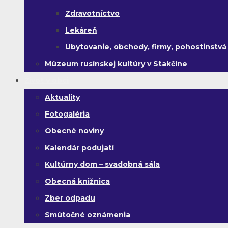
Zdravotníctvo
Lekáreň
Ubytovanie, obchody, firmy, pohostinstvá
Múzeum rusínskej kultúry v Stakčíne
Život v obci
Aktuality
Fotogaléria
Obecné noviny
Kalendár podujatí
Kultúrny dom – svadobná sála
Obecná knižnica
Zber odpadu
Smútočné oznámenia