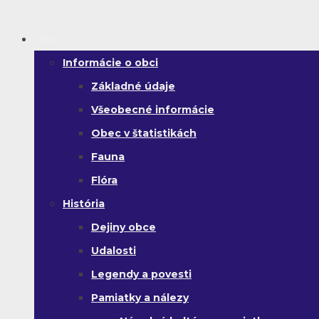
Obec
Informácie o obci
Základné údaje
Všeobecné informácie
Obec v štatistikách
Fauna
Flóra
História
Dejiny obce
Udalosti
Legendy a povesti
Pamiatky a nálezy