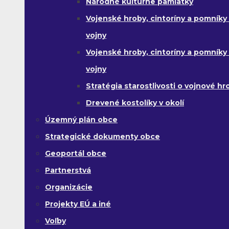
Národné kultúrne pamiatky
Vojenské hroby, cintoríny a pomníky z
vojny
Vojenské hroby, cintoríny a pomníky z 
vojny
Stratégia starostlivosti o vojnové hr
Drevené kostolíky v okolí
Územný plán obce
Strategické dokumenty obce
Geoportál obce
Partnerstvá
Organizácie
Projekty EÚ a iné
Voľby