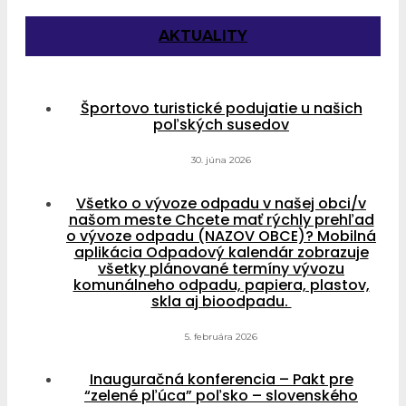
AKTUALITY
Športovo turistické podujatie u našich
poľských susedov
30. júna 2026
Všetko o vývoze odpadu v našej obci/v
našom meste Chcete mať rýchly prehľad
o vývoze odpadu (NAZOV OBCE)? Mobilná
aplikácia Odpadový kalendár zobrazuje
všetky plánované termíny vývozu
komunálneho odpadu, papiera, plastov,
skla aj bioodpadu.
5. februára 2026
Inauguračná konferencia – Pakt pre
“zelené pľúca” poľsko – slovenského