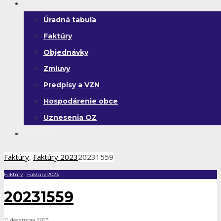
Zverejňovanie
Úradná tabuľa
Faktúry
Objednávky
Zmluvy
Predpisy a VZN
Hospodárenie obce
Uznesenia OZ
Kontakt
Faktúry
,
Faktúry 2023
20231559
Faktúry
•
Faktúry 2023
20231559
11. decembra 2023