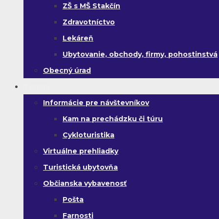
ZŠ s MŠ Stakčín
Zdravotníctvo
Lekáreň
Ubytovanie, obchody, firmy, pohostinstvá
Obecný úrad
Turista
Informácie pre návštevníkov
Kam na prechádzku či túru
Cykloturistika
Virtuálne prehliadky
Turistická ubytovňa
Občianska vybavenosť
Pošta
Farnosti