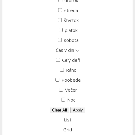
utorok
streda
štvrtok
piatok
sobota
Čas v dni
Celý deň
Ráno
Poobede
Večer
Noc
Clear All
Apply
List
Grid