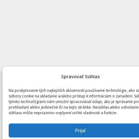
Spravovať Súhlas
Na poskytovanie tých najlepších skúseností používame technológie, ako s
súbory cookie na ukladanie a/alebo prístup k informáciám o zariadení. Sú
týmito technológiami nám umožní spracovávať údaje, ako je správanie pri
prehliadaní alebo jedinečné ID na tejto stránke. Nesúhlas alebo odvolanie
súhlasu môže nepriaznivo ovplyvniť určité vlastnosti a funkcie.
Prijať