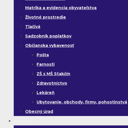
Matrika a evidencia obyvateľstva
Životné prostredie
Tlačivá
Sadzobník poplatkov
Občianska vybavenosť
Pošta
Farnosti
ZŠ s MŠ Stakčín
Zdravotníctvo
Lekáreň
Ubytovanie, obchody, firmy, pohostinstvá
Obecný úrad
Turista