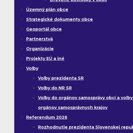
Územný plán obce
Strategické dokumenty obce
Geoportál obce
Partnerstvá
Organizácie
Projekty EÚ a iné
Voľby
Voľby prezidenta SR
Voľby do NR SR
Voľby do orgánov samosprávy obcí a voľby
orgánov samosprávnych krajov
Referendum 2026
Rozhodnutie prezidenta Slovenskej republ