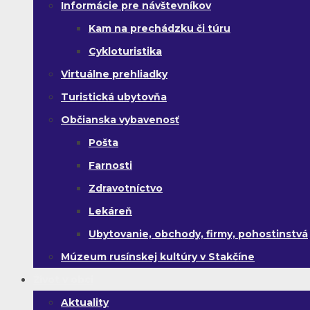
Informácie pre návštevníkov
Kam na prechádzku či túru
Cykloturistika
Virtuálne prehliadky
Turistická ubytovňa
Občianska vybavenosť
Pošta
Farnosti
Zdravotníctvo
Lekáreň
Ubytovanie, obchody, firmy, pohostinstvá
Múzeum rusínskej kultúry v Stakčíne
Život v obci
Aktuality