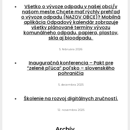
Všetko o vývoze odpadu v našej obci/v
našom meste Chcete mať rýchly prehľad
o vývoze odpadu (NAZOV OBCE)? Mobilná
aplikácia Odpadový kalendár zobrazuje
všetky plánované termíny vývozu
komunálneho odpadu, papiera, plastov,
skla aj bioodpadu.
5. februára 2026
Inauguračná konferencia – Pakt pre
“zelené pľúca” poľsko – slovenského
pohraničia
5. decembra 2025
Školenie na rozvoj digitálnych zručností.
12. novembra 2025
Archív