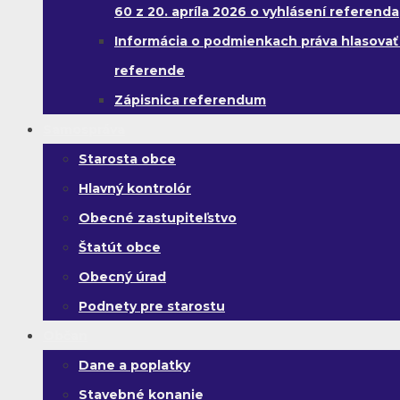
60 z 20. apríla 2026 o vyhlásení referenda
Informácia o podmienkach práva hlasovať
referende
Zápisnica referendum
Samospráva
Starosta obce
Hlavný kontrolór
Obecné zastupiteľstvo
Štatút obce
Obecný úrad
Podnety pre starostu
Občan
Dane a poplatky
Stavebné konanie