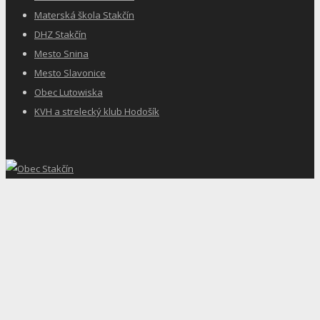
Materská škola Stakčín
DHZ Stakčín
Mesto Snina
Mesto Slavonice
Obec Lutowiska
KVH a strelecký klub Hodošík