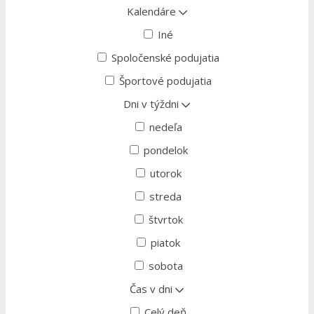
Kalendáre
Iné
Spoločenské podujatia
Športové podujatia
Dni v týždni
nedeľa
pondelok
utorok
streda
štvrtok
piatok
sobota
Čas v dni
Celý deň