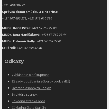
+421 908330292
Správca domu smútku a cintorína:
+
421 907 496 228, +421 911 610 396
MUDr. Boris Piteľ:
+421 57 769 27 00
MUDr. Jana Haničáková:
+421 57 769 23 44
MUDr. Ľubomír Kelly:
+421 57 769 27 01
Lekáreň:
+421 57 758 37 40
Odkazy
Vyhlásenie o prístupnosti
Zásady používania súborov cookie (EÚ)
Ochrana osobných údajov
Štruktúra stránok
Pôvodná stránka obce
Základná škola Stakčín