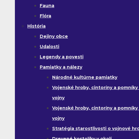
Fauna
Flóra
História
Dejiny obce
Udalosti
Legendy a povesti
Pamiatky a nálezy
Národné kultúrne pamiatky
Vojenské hroby, cintoríny a pomníky z
vojny
Vojenské hroby, cintoríny a pomníky z 
vojny
Stratégia starostlivosti o vojnové hr
Drevené kostolíky v okolí