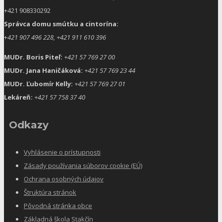
+421 908330292
Správca domu smútku a cintorína:
+
421 907 496 228, +421 911 610 396
MUDr. Boris Piteľ:
+421 57 769 27 00
MUDr. Jana Haničáková:
+421 57 769 23 44
MUDr. Ľubomír Kelly:
+421 57 769 27 01
Lekáreň:
+421 57 758 37 40
Odkazy
Vyhlásenie o prístupnosti
Zásady používania súborov cookie (EÚ)
Ochrana osobných údajov
Štruktúra stránok
Pôvodná stránka obce
Základná škola Stakčín