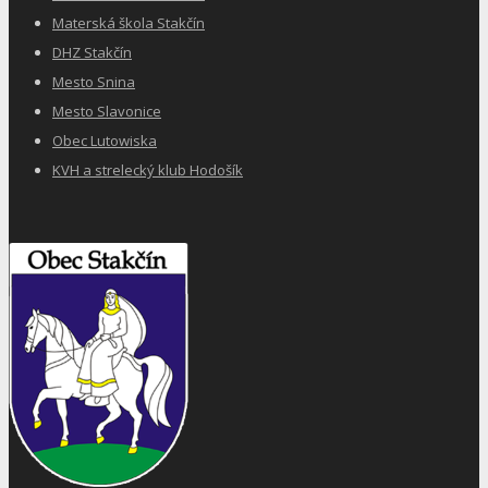
Materská škola Stakčín
DHZ Stakčín
Mesto Snina
Mesto Slavonice
Obec Lutowiska
KVH a strelecký klub Hodošík