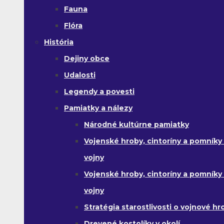
Fauna
Flóra
História
Dejiny obce
Udalosti
Legendy a povesti
Pamiatky a nálezy
Národné kultúrne pamiatky
Vojenské hroby, cintoríny a pomníky z
vojny
Vojenské hroby, cintoríny a pomníky z 
vojny
Stratégia starostlivosti o vojnové hr
Drevené kostolíky v okolí