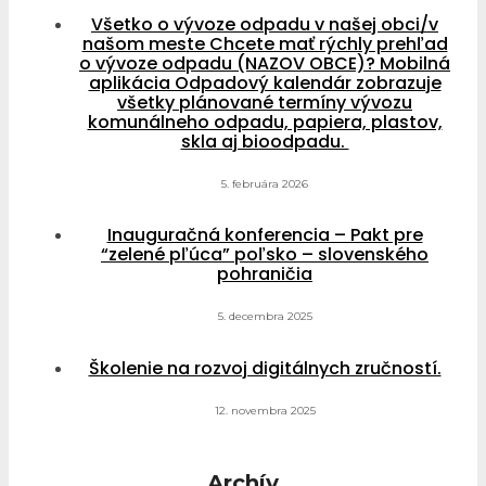
Všetko o vývoze odpadu v našej obci/v
našom meste Chcete mať rýchly prehľad
o vývoze odpadu (NAZOV OBCE)? Mobilná
aplikácia Odpadový kalendár zobrazuje
všetky plánované termíny vývozu
komunálneho odpadu, papiera, plastov,
skla aj bioodpadu.
5. februára 2026
Inauguračná konferencia – Pakt pre
“zelené pľúca” poľsko – slovenského
pohraničia
5. decembra 2025
Školenie na rozvoj digitálnych zručností.
12. novembra 2025
Archív