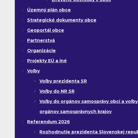
Územný plán obce
Strategické dokumenty obce
Geoportál obce
Partnerstvá
Organizácie
Projekty EÚ a iné
Voľby
Voľby prezidenta SR
Voľby do NR SR
Voľby do orgánov samosprávy obcí a voľby
orgánov samosprávnych krajov
Referendum 2026
Rozhodnutie prezidenta Slovenskej republ