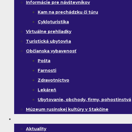
Informácie pre návštevníkov
Kam na prechádzku či túru
Cykloturistika
Virtuálne prehliadky
Turistická ubytovňa
Občianska vybavenosť
Pošta
Farnosti
Zdravotníctvo
Lekáreň
Ubytovanie, obchody, firmy, pohostinstvá
Múzeum rusínskej kultúry v Stakčíne
Život v obci
Aktuality