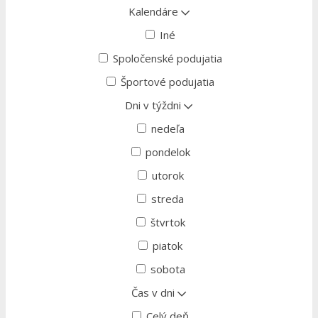
Kalendáre
Iné
Spoločenské podujatia
Športové podujatia
Dni v týždni
nedeľa
pondelok
utorok
streda
štvrtok
piatok
sobota
Čas v dni
Celý deň