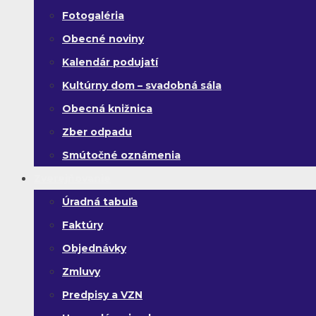
Fotogaléria
Obecné noviny
Kalendár podujatí
Kultúrny dom – svadobná sála
Obecná knižnica
Zber odpadu
Smútočné oznámenia
Zverejňovanie
Úradná tabuľa
Faktúry
Objednávky
Zmluvy
Predpisy a VZN