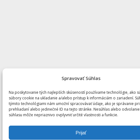
Spravovať Súhlas
Na poskytovanie tých najlepších skúseností používame technológie, ako s
súbory cookie na ukladanie a/alebo prístup k informáciám o zariadení. Sú
týmito technológiami nám umožní spracovávať údaje, ako je správanie pri
prehliadaní alebo jedinečné ID na tejto stránke. Nesúhlas alebo odvolanie
súhlasu môže nepriaznivo ovplyvniť určité vlastnosti a funkcie.
Prijať