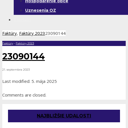
Hospodárenie obce
Uznesenia OZ
Kontakt
Faktúry
,
Faktúry 2023
23090144
Faktúry
•
Faktúry 2023
23090144
21. septembra 2023
Last modified: 5. mája 2025
Comments are closed.
NAJBLIŽŠIE UDALOSTI