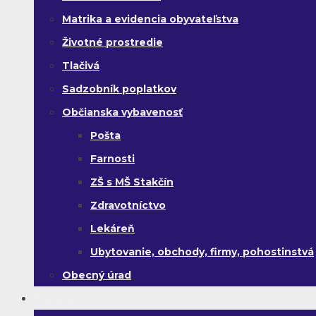
Matrika a evidencia obyvateľstva
Životné prostredie
Tlačivá
Sadzobník poplatkov
Občianska vybavenosť
Pošta
Farnosti
ZŠ s MŠ Stakčín
Zdravotníctvo
Lekáreň
Ubytovanie, obchody, firmy, pohostinstvá
Obecný úrad
Turista