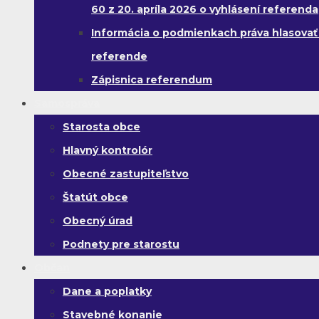
60 z 20. apríla 2026 o vyhlásení referenda
Informácia o podmienkach práva hlasovať
referende
Zápisnica referendum
Samospráva
Starosta obce
Hlavný kontrolór
Obecné zastupiteľstvo
Štatút obce
Obecný úrad
Podnety pre starostu
Občan
Dane a poplatky
Stavebné konanie