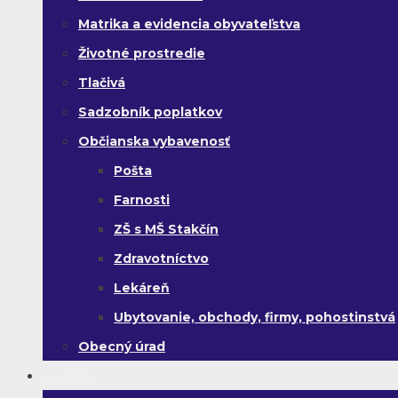
Matrika a evidencia obyvateľstva
Životné prostredie
Tlačivá
Sadzobník poplatkov
Občianska vybavenosť
Pošta
Farnosti
ZŠ s MŠ Stakčín
Zdravotníctvo
Lekáreň
Ubytovanie, obchody, firmy, pohostinstvá
Obecný úrad
Turista