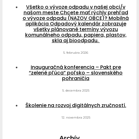
Všetko o vývoze odpadu v našej obci/v
našom meste Chcete mať rýchly prehľad
o vývoze odpadu (NAZOV OBCE)? Mobilná
aplikácia Odpadový kalendár zobrazuje
všetky plánované termíny vývozu
komunálneho odpadu, papiera, plastov,
skla aj bioodpadu.
5. februára 2026
Inauguračná konferencia – Pakt pre
“zelené pľúca” poľsko – slovenského
pohraničia
5. decembra 2025
Školenie na rozvoj digitálnych zručností.
12. novembra 2025
Archív