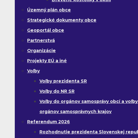
Územný plán obce
Strategické dokumenty obce
Geoportál obce
Partnerstvá
Organizácie
Projekty EÚ a iné
Voľby
Voľby prezidenta SR
Voľby do NR SR
Voľby do orgánov samosprávy obcí a voľby
orgánov samosprávnych krajov
Referendum 2026
Rozhodnutie prezidenta Slovenskej republ