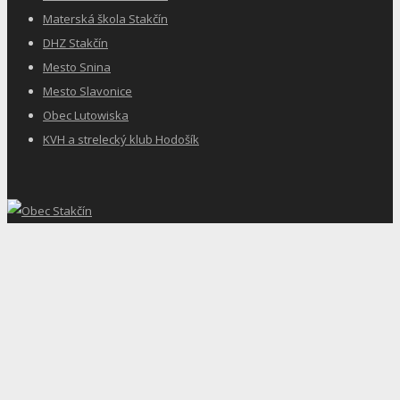
Materská škola Stakčín
DHZ Stakčín
Mesto Snina
Mesto Slavonice
Obec Lutowiska
KVH a strelecký klub Hodošík