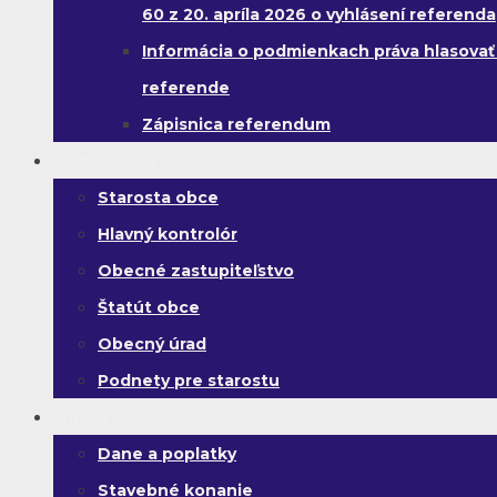
60 z 20. apríla 2026 o vyhlásení referenda
Informácia o podmienkach práva hlasovať
referende
Zápisnica referendum
Samospráva
Starosta obce
Hlavný kontrolór
Obecné zastupiteľstvo
Štatút obce
Obecný úrad
Podnety pre starostu
Občan
Dane a poplatky
Stavebné konanie