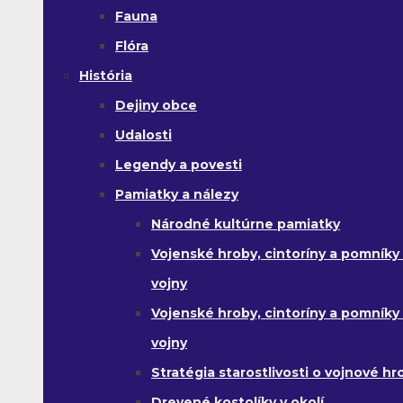
Fauna
Flóra
História
Dejiny obce
Udalosti
Legendy a povesti
Pamiatky a nálezy
Národné kultúrne pamiatky
Vojenské hroby, cintoríny a pomníky z
vojny
Vojenské hroby, cintoríny a pomníky z 
vojny
Stratégia starostlivosti o vojnové hr
Drevené kostolíky v okolí