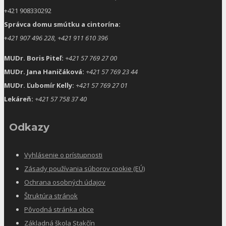
+421 908330292
Správca domu smútku a cintorína:
+
421 907 496 228, +421 911 610 396
MUDr. Boris Piteľ:
+421 57 769 27 00
MUDr. Jana Haničáková:
+421 57 769 23 44
MUDr. Ľubomír Kelly:
+421 57 769 27 01
Lekáreň:
+421 57 758 37 40
Odkazy
Vyhlásenie o prístupnosti
Zásady používania súborov cookie (EÚ)
Ochrana osobných údajov
Štruktúra stránok
Pôvodná stránka obce
Základná škola Stakčín