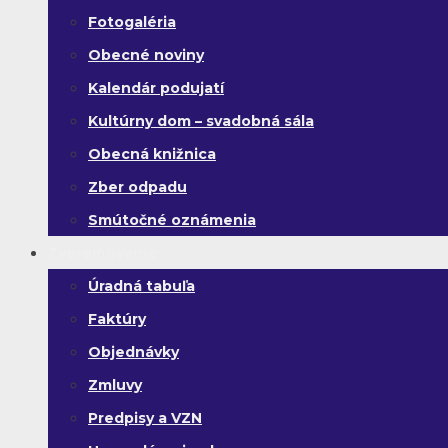
Fotogaléria
Obecné noviny
Kalendár podujatí
Kultúrny dom – svadobná sála
Obecná knižnica
Zber odpadu
Smútočné oznámenia
Zverejňovanie
Úradná tabuľa
Faktúry
Objednávky
Zmluvy
Predpisy a VZN