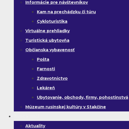
Informácie pre návštevníkov
Kam na prechádzku či túru
Cykloturistika
Virtuálne prehliadky
Turistická ubytovňa
Občianska vybavenosť
Pošta
Farnosti
Zdravotníctvo
Lekáreň
Ubytovanie, obchody, firmy, pohostinstvá
Múzeum rusínskej kultúry v Stakčíne
Život v obci
Aktuality