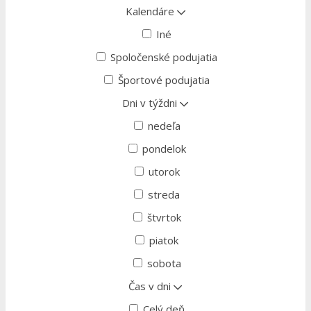
Kalendáre
Iné
Spoločenské podujatia
Športové podujatia
Dni v týždni
nedeľa
pondelok
utorok
streda
štvrtok
piatok
sobota
Čas v dni
Celý deň