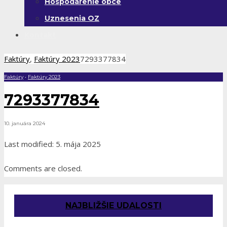
Hospodárenie obce
Uznesenia OZ
Kontakt
Faktúry
,
Faktúry 2023
7293377834
Faktúry
•
Faktúry 2023
7293377834
10. januára 2024
Last modified: 5. mája 2025
Comments are closed.
NAJBLIŽŠIE UDALOSTI