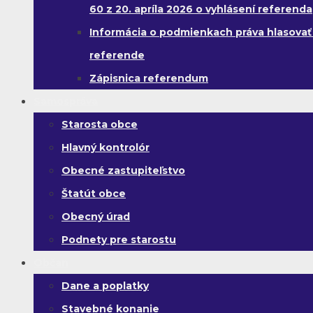
60 z 20. apríla 2026 o vyhlásení referenda
Informácia o podmienkach práva hlasovať
referende
Zápisnica referendum
Samospráva
Starosta obce
Hlavný kontrolór
Obecné zastupiteľstvo
Štatút obce
Obecný úrad
Podnety pre starostu
Občan
Dane a poplatky
Stavebné konanie