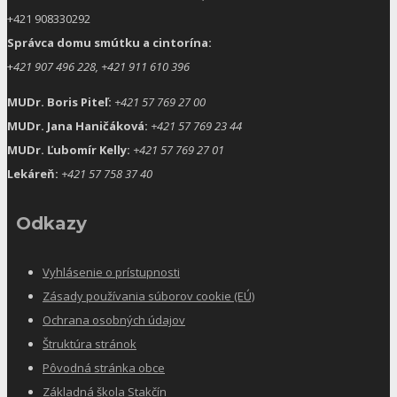
+421 908330292
Správca domu smútku a cintorína:
+
421 907 496 228, +421 911 610 396
MUDr. Boris Piteľ:
+421 57 769 27 00
MUDr. Jana Haničáková:
+421 57 769 23 44
MUDr. Ľubomír Kelly:
+421 57 769 27 01
Lekáreň:
+421 57 758 37 40
Odkazy
Vyhlásenie o prístupnosti
Zásady používania súborov cookie (EÚ)
Ochrana osobných údajov
Štruktúra stránok
Pôvodná stránka obce
Základná škola Stakčín