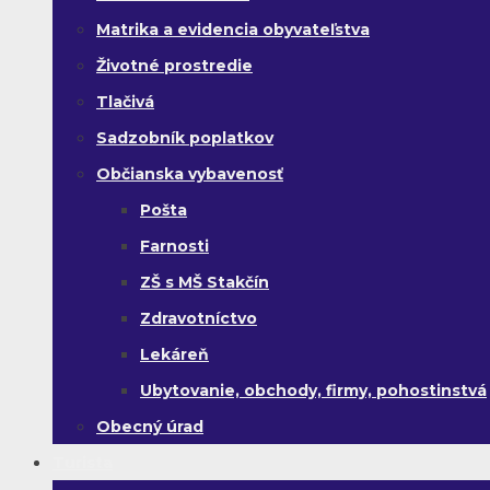
Matrika a evidencia obyvateľstva
Životné prostredie
Tlačivá
Sadzobník poplatkov
Občianska vybavenosť
Pošta
Farnosti
ZŠ s MŠ Stakčín
Zdravotníctvo
Lekáreň
Ubytovanie, obchody, firmy, pohostinstvá
Obecný úrad
Turista