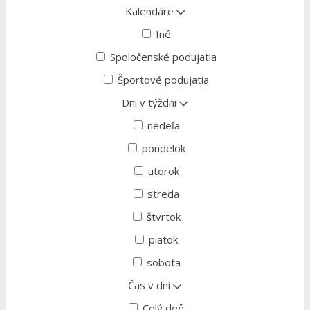
Kalendáre
Iné
Spoločenské podujatia
Športové podujatia
Dni v týždni
nedeľa
pondelok
utorok
streda
štvrtok
piatok
sobota
Čas v dni
Celý deň