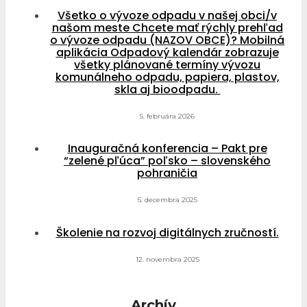
Všetko o vývoze odpadu v našej obci/v
našom meste Chcete mať rýchly prehľad
o vývoze odpadu (NAZOV OBCE)? Mobilná
aplikácia Odpadový kalendár zobrazuje
všetky plánované termíny vývozu
komunálneho odpadu, papiera, plastov,
skla aj bioodpadu.
5. februára 2026
Inauguračná konferencia – Pakt pre
“zelené pľúca” poľsko – slovenského
pohraničia
5. decembra 2025
Školenie na rozvoj digitálnych zručností.
12. novembra 2025
Archív