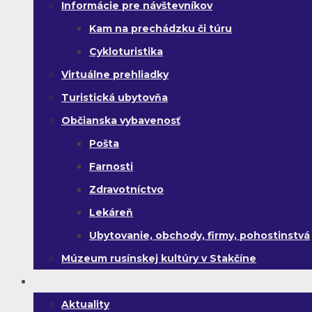
Informácie pre návštevníkov
Kam na prechádzku či túru
Cykloturistika
Virtuálne prehliadky
Turistická ubytovňa
Občianska vybavenosť
Pošta
Farnosti
Zdravotníctvo
Lekáreň
Ubytovanie, obchody, firmy, pohostinstvá
Múzeum rusínskej kultúry v Stakčíne
Život v obci
Aktuality