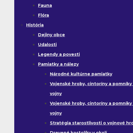
Fauna
Flóra
História
Dejiny obce
Udalosti
Legendy a povesti
Pamiatky a nálezy
Národné kultúrne pamiatky
Vojenské hroby, cintoríny a pomníky z
vojny
Vojenské hroby, cintoríny a pomníky z 
vojny
Stratégia starostlivosti o vojnové hr
Drevené kostolíky v okolí