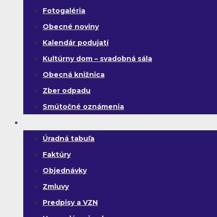
Fotogaléria
Obecné noviny
Kalendár podujatí
Kultúrny dom – svadobná sála
Obecná knižnica
Zber odpadu
Smútočné oznámenia
Zverejňovanie
Úradná tabuľa
Faktúry
Objednávky
Zmluvy
Predpisy a VZN