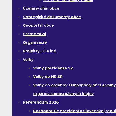
Územný plán obce
Strategické dokumenty obce
Geoportál obce
Partnerstvá
Organizácie
Projekty EÚ a iné
Voľby
Voľby prezidenta SR
Voľby do NR SR
Voľby do orgánov samosprávy obcí a voľby
orgánov samosprávnych krajov
Referendum 2026
Rozhodnutie prezidenta Slovenskej republ