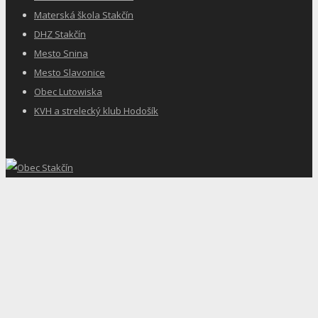
Materská škola Stakčín
DHZ Stakčín
Mesto Snina
Mesto Slavonice
Obec Lutowiska
KVH a strelecký klub Hodošík