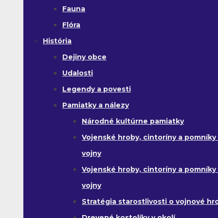
Fauna
Flóra
História
Dejiny obce
Udalosti
Legendy a povesti
Pamiatky a nálezy
Národné kultúrne pamiatky
Vojenské hroby, cintoríny a pomníky z
vojny
Vojenské hroby, cintoríny a pomníky z 
vojny
Stratégia starostlivosti o vojnové hr
Drevené kostolíky v okolí