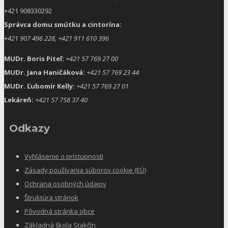
+421 908330292
Správca domu smútku a cintorína:
+
421 907 496 228, +421 911 610 396
MUDr. Boris Piteľ:
+421 57 769 27 00
MUDr. Jana Haničáková:
+421 57 769 23 44
MUDr. Ľubomír Kelly:
+421 57 769 27 01
Lekáreň:
+421 57 758 37 40
Odkazy
Vyhlásenie o prístupnosti
Zásady používania súborov cookie (EÚ)
Ochrana osobných údajov
Štruktúra stránok
Pôvodná stránka obce
Základná škola Stakčín