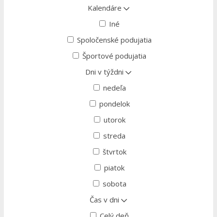
Kalendáre
Iné
Spoločenské podujatia
Športové podujatia
Dni v týždni
nedeľa
pondelok
utorok
streda
štvrtok
piatok
sobota
Čas v dni
Celý deň