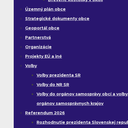
Územný plán obce
Strategické dokumenty obce
Geoportál obce
Partnerstvá
Organizácie
Projekty EÚ a iné
Voľby
Voľby prezidenta SR
Voľby do NR SR
Voľby do orgánov samosprávy obcí a voľby
orgánov samosprávnych krajov
Referendum 2026
Rozhodnutie prezidenta Slovenskej republ