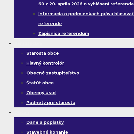
60 z 20. apríla 2026 o vyhlásení referenda
Informácia o podmienkach práva hlasovať
referende
Zápisnica referendum
Samospráva
Starosta obce
Hlavný kontrolór
Obecné zastupiteľstvo
Štatút obce
Obecný úrad
Podnety pre starostu
Občan
Dane a poplatky
Stavebné konanie