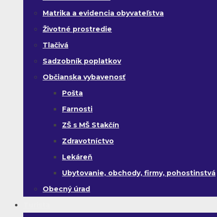
Matrika a evidencia obyvateľstva
Životné prostredie
Tlačivá
Sadzobník poplatkov
Občianska vybavenosť
Pošta
Farnosti
ZŠ s MŠ Stakčín
Zdravotníctvo
Lekáreň
Ubytovanie, obchody, firmy, pohostinstvá
Obecný úrad
Turista