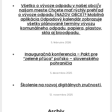
Všetko o vývoze odpadu v našej obci/v
našom meste Chcete mať rýchly prehľad
o vývoze odpadu (NAZOV OBCE)? Mobilná
aplikácia Odpadový kalendár zobrazuje
všetky plánované termíny vývozu
komunálneho odpadu, papiera, plastov,
skla aj bioodpadu.
5. februára 2026
Inauguračná konferencia – Pakt pre
“zelené pľúca” poľsko – slovenského
pohraničia
5. decembra 2025
Školenie na rozvoj digitálnych zručností.
12. novembra 2025
Archív