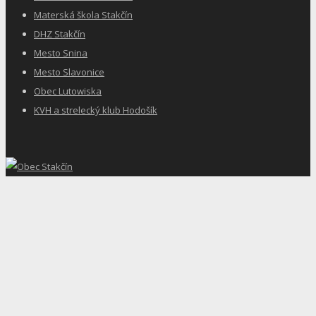
Materská škola Stakčín
DHZ Stakčín
Mesto Snina
Mesto Slavonice
Obec Lutowiska
KVH a strelecký klub Hodošík