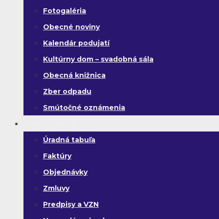
Fotogaléria
Obecné noviny
Kalendár podujatí
Kultúrny dom – svadobná sála
Obecná knižnica
Zber odpadu
Smútočné oznámenia
Zverejňovanie
Úradná tabuľa
Faktúry
Objednávky
Zmluvy
Predpisy a VZN