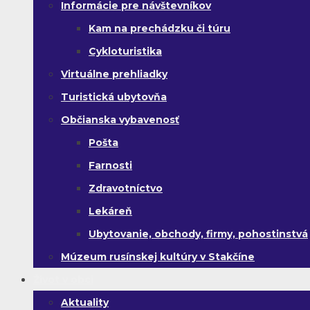
Informácie pre návštevníkov
Kam na prechádzku či túru
Cykloturistika
Virtuálne prehliadky
Turistická ubytovňa
Občianska vybavenosť
Pošta
Farnosti
Zdravotníctvo
Lekáreň
Ubytovanie, obchody, firmy, pohostinstvá
Múzeum rusínskej kultúry v Stakčíne
Život v obci
Aktuality