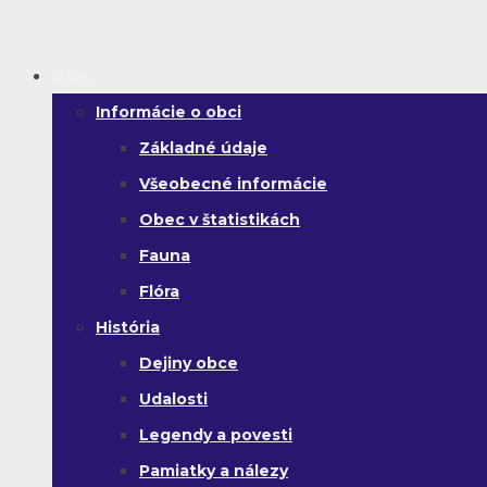
Obec
Informácie o obci
Základné údaje
Všeobecné informácie
Obec v štatistikách
Fauna
Flóra
História
Dejiny obce
Udalosti
Legendy a povesti
Pamiatky a nálezy